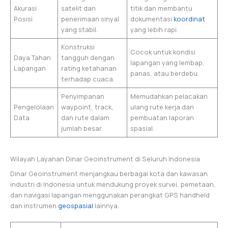
Akurasi
satelit dan
titik dan membantu
Posisi
penerimaan sinyal
dokumentasi
koordinat
yang stabil.
yang lebih rapi.
Konstruksi
Cocok untuk kondisi
Daya Tahan
tangguh dengan
lapangan yang lembap,
Lapangan
rating ketahanan
panas, atau berdebu.
terhadap cuaca.
Penyimpanan
Memudahkan pelacakan
Pengelolaan
waypoint, track,
ulang rute kerja dan
Data
dan rute dalam
pembuatan laporan
jumlah besar.
spasial.
Wilayah Layanan Dinar Geoinstrument di Seluruh Indonesia
Dinar Geoinstrument menjangkau berbagai kota dan kawasan
industri di Indonesia untuk mendukung proyek survei, pemetaan,
dan navigasi lapangan menggunakan perangkat GPS handheld
dan instrumen
geospasial
lainnya.