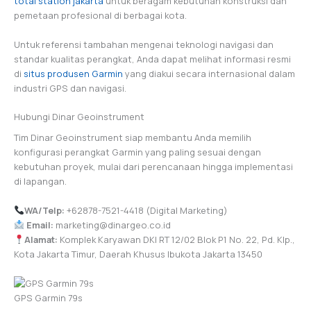
total station jakarta
untuk beragam kebutuhan konstruksi dan
pemetaan profesional di berbagai kota.
Untuk referensi tambahan mengenai teknologi navigasi dan
standar kualitas perangkat, Anda dapat melihat informasi resmi
di
situs produsen Garmin
yang diakui secara internasional dalam
industri GPS dan navigasi.
Hubungi Dinar Geoinstrument
Tim Dinar Geoinstrument siap membantu Anda memilih
konfigurasi perangkat Garmin yang paling sesuai dengan
kebutuhan proyek, mulai dari perencanaan hingga implementasi
di lapangan.
WA/Telp:
+62878-7521-4418 (Digital Marketing)
Email:
marketing@dinargeo.co.id
Alamat:
Komplek Karyawan DKI RT 12/02 Blok P1 No. 22, Pd. Klp.,
Kota Jakarta Timur, Daerah Khusus Ibukota Jakarta 13450
GPS Garmin 79s