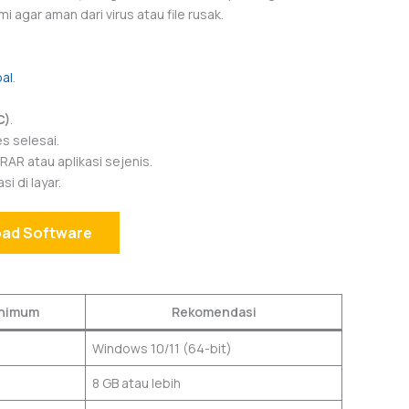
gar aman dari virus atau file rusak.
bal
.
C)
.
s selesai.
RAR atau aplikasi sejenis.
i di layar.
ad Software
inimum
Rekomendasi
Windows 10/11 (64-bit)
8 GB atau lebih