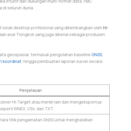
a intuitif dan dukungan multi-format data, HBC
 di seluruh dunia.
t lunak desktop profesional yang dikembangkan oleh
Hi-
aan asal Tiongkok yang juga dikenal sebagai produsen
data geospasial, termasuk pengolahan baseline
GNSS
,
m koordinat
, hingga pembuatan laporan survei secara
Penjelasan
ceiver Hi-Target atau merek lain dan mengekspornya
eperti RINEX, CSV, dan TXT.
tara titik pengamatan GNSS untuk menghasilkan