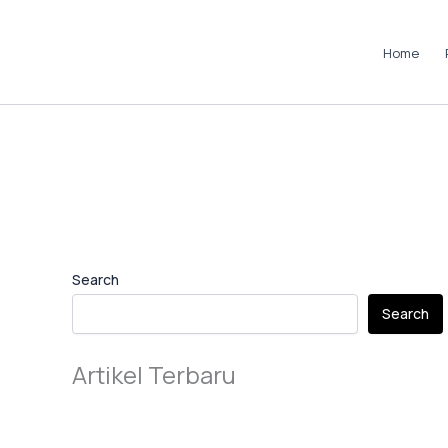
Skip
to
Home
content
Instagram
LinkedIn
TikTok
Pinterest
Facebook
Search
Search
Artikel Terbaru