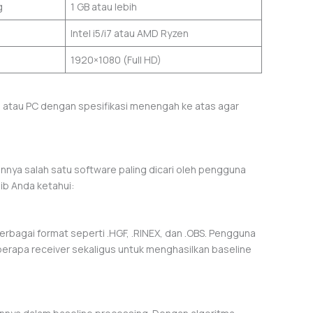
g
1 GB atau lebih
Intel i5/i7 atau AMD Ryzen
1920×1080 (Full HD)
p atau PC dengan spesifikasi menengah ke atas agar
nnya salah satu software paling dicari oleh pengguna
jib Anda ketahui:
agai format seperti .HGF, .RINEX, dan .OBS. Pengguna
apa receiver sekaligus untuk menghasilkan baseline