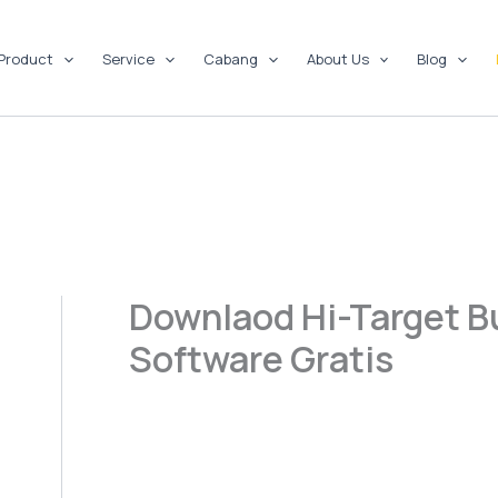
Product
Service
Cabang
About Us
Blog
Downlaod Hi-Target B
Software Gratis