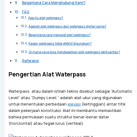
Bagaimana Cara Menghubungi Kami?
FAQ
Apa itu alat waterpass?
Apakah alat waterpass dan waterpass digital sama?
Bagaimana cara merawat alat waterpass?
Kapan waterpass tidak efektif digunakan?
Di mana saya bisa mendapatkan alat waterpass berkualitas?
Referensi
Pengertian Alat Waterpass
Waterpass, atau dalam istilah teknis disebut sebagai “Automatic
Level” atau “Dumpy Level,” adalah alat ukur yang digunakan
untuk menentukan perbedaan
elevasi
(ketinggian) antar titik
dalam pekerjaan konstruksi. Alat ini membantu memastikan
bahwa permukaan suatu struktur benar-benar datar
(horizontal) atau tegak lurus (vertikal).