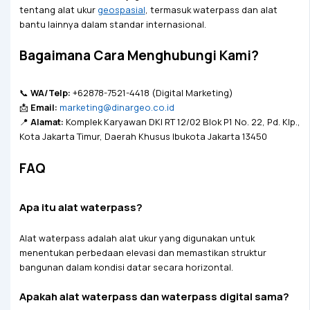
tentang alat ukur
geospasial
, termasuk waterpass dan alat
bantu lainnya dalam standar internasional.
Bagaimana Cara Menghubungi Kami?
📞
WA/Telp:
+62878-7521-4418 (Digital Marketing)
📩
Email:
marketing@dinargeo.co.id
📍
Alamat:
Komplek Karyawan DKI RT 12/02 Blok P1 No. 22, Pd. Klp.,
Kota Jakarta Timur, Daerah Khusus Ibukota Jakarta 13450
FAQ
Apa itu alat waterpass?
Alat waterpass adalah alat ukur yang digunakan untuk
menentukan perbedaan elevasi dan memastikan struktur
bangunan dalam kondisi datar secara horizontal.
Apakah alat waterpass dan waterpass digital sama?