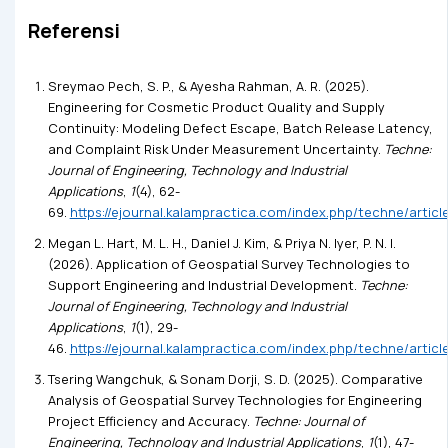
Referensi
Sreymao Pech, S. P., & Ayesha Rahman, A. R. (2025).
Engineering for Cosmetic Product Quality and Supply
Continuity: Modeling Defect Escape, Batch Release Latency,
and Complaint Risk Under Measurement Uncertainty.
Techne:
Journal of Engineering, Technology and Industrial
Applications
,
1
(4), 62-
69.
https://ejournal.kalampractica.com/index.php/techne/articl
Megan L. Hart, M. L. H., Daniel J. Kim, & Priya N. Iyer, P. N. I.
(2026). Application of Geospatial Survey Technologies to
Support Engineering and Industrial Development.
Techne:
Journal of Engineering, Technology and Industrial
Applications
,
1
(1), 29-
46.
https://ejournal.kalampractica.com/index.php/techne/articl
Tsering Wangchuk, & Sonam Dorji, S. D. (2025). Comparative
Analysis of Geospatial Survey Technologies for Engineering
Project Efficiency and Accuracy.
Techne: Journal of
Engineering, Technology and Industrial Applications
,
1
(1), 47-