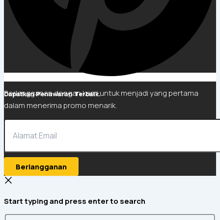
Berlangganan dengan kami untuk menjadi yang pertama
Dapatkan Penawaran Terbaik.
dalam menerima promo menarik.
Berlangganan
Start typing and press enter to search