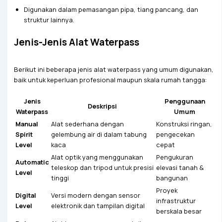
Digunakan dalam pemasangan pipa, tiang pancang, dan
struktur lainnya.
Jenis-Jenis Alat Waterpass
Berikut ini beberapa jenis alat waterpass yang umum digunakan,
baik untuk keperluan profesional maupun skala rumah tangga:
Jenis
Penggunaan
Deskripsi
Waterpass
Umum
Manual
Alat sederhana dengan
Konstruksi ringan,
Spirit
gelembung air di dalam tabung
pengecekan
Level
kaca
cepat
Alat optik yang menggunakan
Pengukuran
Automatic
teleskop dan tripod untuk presisi
elevasi tanah &
Level
tinggi
bangunan
Proyek
Digital
Versi modern dengan sensor
infrastruktur
Level
elektronik dan tampilan digital
berskala besar