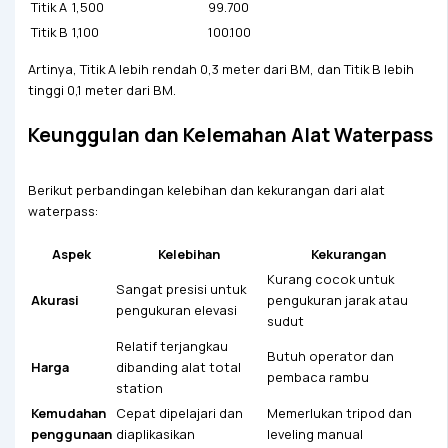
Titik A
1,500
99.700
Titik B
1,100
100.100
Artinya, Titik A lebih rendah 0,3 meter dari BM, dan Titik B lebih
tinggi 0,1 meter dari BM.
Keunggulan dan Kelemahan Alat Waterpass
Berikut perbandingan kelebihan dan kekurangan dari alat
waterpass:
Aspek
Kelebihan
Kekurangan
Kurang cocok untuk
Sangat presisi untuk
Akurasi
pengukuran jarak atau
pengukuran elevasi
sudut
Relatif terjangkau
Butuh operator dan
Harga
dibanding alat total
pembaca rambu
station
Kemudahan
Cepat dipelajari dan
Memerlukan tripod dan
penggunaan
diaplikasikan
leveling manual