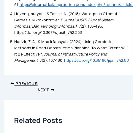
61.
https://ejournal.kalampractica.com/index.php/techne/article
Hozeng, suryadi, & Tamsir, N. (2018). Waterpass Otomatis
Berbasis Mikrokontroler.
E-Jurnal JUSITI (Jurnal Sistem
Informasi Dan Teknologi Informasi)
,
7
(2), 183–195.
https://doi.org/10.36774/jusiti.v7i2.253
Nadzir, Z. A., & Mhd Irfansyah. (2024). Using Geodetic
Methods in Road Construction Planning: To What Extent Will
It Be Effective?.
Journal of Infrastructure Policy and
Management
,
7
(2), 167-180.
https://doi.org/10.35166/jipm.v7i2.58
PREVIOUS
NEXT
Related Posts