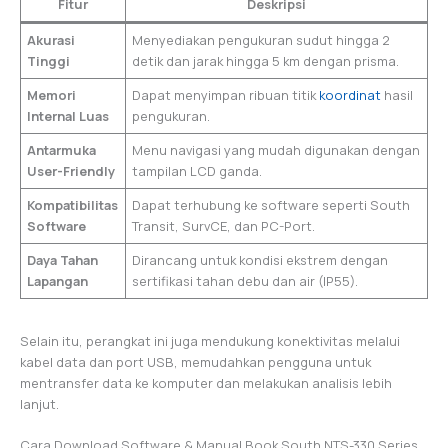
Fitur
Deskripsi
Akurasi
Menyediakan pengukuran sudut hingga 2
Tinggi
detik dan jarak hingga 5 km dengan prisma.
Memori
Dapat menyimpan ribuan titik
koordinat
hasil
Internal Luas
pengukuran.
Antarmuka
Menu navigasi yang mudah digunakan dengan
User-Friendly
tampilan LCD ganda.
Kompatibilitas
Dapat terhubung ke software seperti South
Software
Transit, SurvCE, dan PC-Port.
Daya Tahan
Dirancang untuk kondisi ekstrem dengan
Lapangan
sertifikasi tahan debu dan air (IP55).
Selain itu, perangkat ini juga mendukung konektivitas melalui
kabel data dan port USB, memudahkan pengguna untuk
mentransfer data ke komputer dan melakukan analisis lebih
lanjut.
Cara Download Software & Manual Book South NTS-330 Series