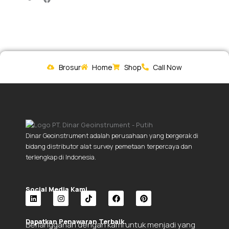
Brosur
Home
Shop
Call Now
Dinar Geoinstrument adalah perusahaan yang bergerak di
bidang distributor alat survey pemetaan terpercaya dan
terlengkap di Indonesia.
Social Media Kami.
L
I
T
F
P
i
n
i
a
i
Dapatkan Penawaran Terbaik.
Berlangganan dengan kami untuk menjadi yang
n
s
k
c
n