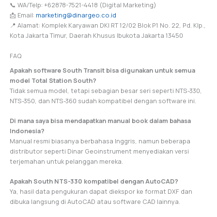
📞 WA/Telp: +62878-7521-4418 (Digital Marketing)
📩 Email:
marketing@dinargeo.co.id
📍 Alamat: Komplek Karyawan DKI RT 12/02 Blok P1 No. 22, Pd. Klp.,
Kota Jakarta Timur, Daerah Khusus Ibukota Jakarta 13450
FAQ
Apakah software South Transit bisa digunakan untuk semua
model Total Station South?
Tidak semua model, tetapi sebagian besar seri seperti NTS-330,
NTS-350, dan NTS-360 sudah kompatibel dengan software ini.
Di mana saya bisa mendapatkan manual book dalam bahasa
Indonesia?
Manual resmi biasanya berbahasa Inggris, namun beberapa
distributor seperti Dinar Geoinstrument menyediakan versi
terjemahan untuk pelanggan mereka.
Apakah South NTS-330 kompatibel dengan AutoCAD?
Ya, hasil data pengukuran dapat diekspor ke format DXF dan
dibuka langsung di AutoCAD atau software CAD lainnya.