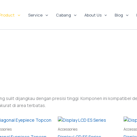
Product
Service
Cabang
About Us
Blog
 sulit dijangkau dengan presisi tinggi. Komponen ini kompatibel de
urat di area terbatas.
ssories
Accessories
Accesso
gonal Eyepiece Topcon
Display LCD ES Series
Displa