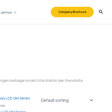
Company Brochure
Lainnya
ngan berbagai model total station dan theodolite,
ries
y LCD GM Series