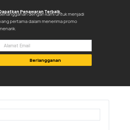
Dapatkan Penawaran Terbaik.
Berlangganan dengan kami untuk menjadi
yang pertama dalam menerima promo
menarik.
Berlangganan