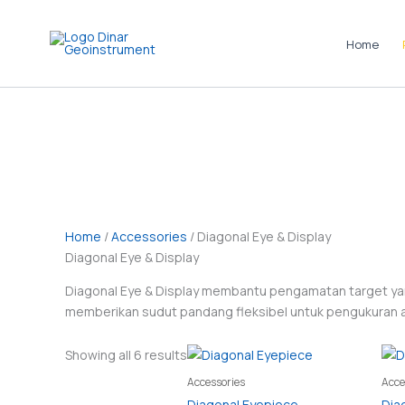
Skip
to
Home
content
Home
/
Accessories
/ Diagonal Eye & Display
Diagonal Eye & Display
Diagonal Eye & Display membantu pengamatan target yang
memberikan sudut pandang fleksibel untuk pengukuran ak
Showing all 6 results
Accessories
Acce
Diagonal Eyepiece
Dia