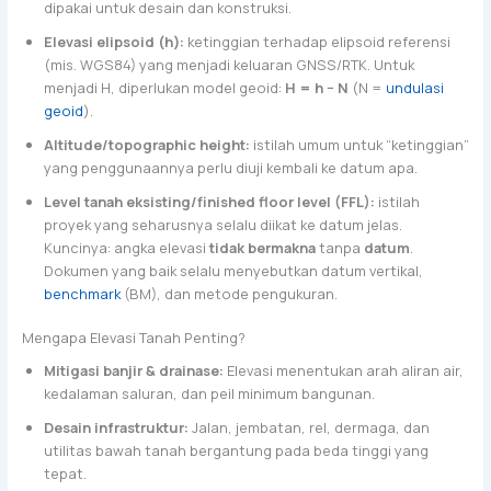
dipakai untuk desain dan konstruksi.
Elevasi elipsoid (h):
ketinggian terhadap elipsoid referensi
(mis. WGS84) yang menjadi keluaran GNSS/RTK. Untuk
menjadi H, diperlukan model geoid:
H = h − N
(N =
undulasi
geoid
).
Altitude/topographic height:
istilah umum untuk “ketinggian”
yang penggunaannya perlu diuji kembali ke datum apa.
Level tanah eksisting/finished floor level (FFL):
istilah
proyek yang seharusnya selalu diikat ke datum jelas.
Kuncinya: angka elevasi
tidak bermakna
tanpa
datum
.
Dokumen yang baik selalu menyebutkan datum vertikal,
benchmark
(BM), dan metode pengukuran.
Mengapa Elevasi Tanah Penting?
Mitigasi banjir & drainase:
Elevasi menentukan arah aliran air,
kedalaman saluran, dan peil minimum bangunan.
Desain infrastruktur:
Jalan, jembatan, rel, dermaga, dan
utilitas bawah tanah bergantung pada beda tinggi yang
tepat.