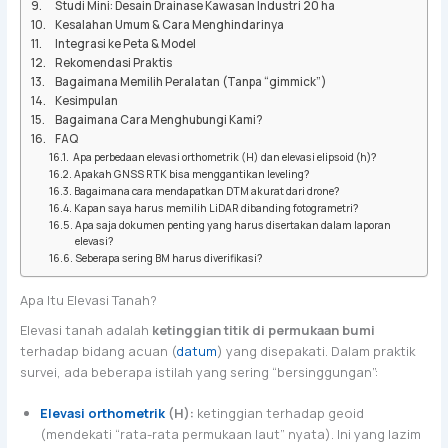
Studi Mini: Desain Drainase Kawasan Industri 20 ha
Kesalahan Umum & Cara Menghindarinya
Integrasi ke Peta & Model
Rekomendasi Praktis
Bagaimana Memilih Peralatan (Tanpa “gimmick”)
Kesimpulan
Bagaimana Cara Menghubungi Kami?
FAQ
Apa perbedaan elevasi orthometrik (H) dan elevasi elipsoid (h)?
Apakah GNSS RTK bisa menggantikan leveling?
Bagaimana cara mendapatkan DTM akurat dari drone?
Kapan saya harus memilih LiDAR dibanding fotogrametri?
Apa saja dokumen penting yang harus disertakan dalam laporan
elevasi?
Seberapa sering BM harus diverifikasi?
Apa Itu Elevasi Tanah?
Elevasi tanah adalah
ketinggian titik di permukaan bumi
terhadap bidang acuan (
datum
) yang disepakati. Dalam praktik
survei, ada beberapa istilah yang sering “bersinggungan”:
Elevasi orthometrik
(H):
ketinggian terhadap geoid
(mendekati “rata-rata permukaan laut” nyata). Ini yang lazim