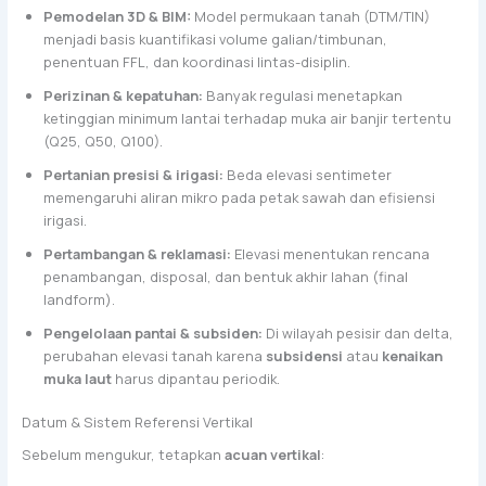
Pemodelan 3D & BIM:
Model permukaan tanah (DTM/TIN)
menjadi basis kuantifikasi volume galian/timbunan,
penentuan FFL, dan koordinasi lintas-disiplin.
Perizinan & kepatuhan:
Banyak regulasi menetapkan
ketinggian minimum lantai terhadap muka air banjir tertentu
(Q25, Q50, Q100).
Pertanian presisi & irigasi:
Beda elevasi sentimeter
memengaruhi aliran mikro pada petak sawah dan efisiensi
irigasi.
Pertambangan & reklamasi:
Elevasi menentukan rencana
penambangan, disposal, dan bentuk akhir lahan (final
landform).
Pengelolaan pantai & subsiden:
Di wilayah pesisir dan delta,
perubahan elevasi tanah karena
subsidensi
atau
kenaikan
muka laut
harus dipantau periodik.
Datum & Sistem Referensi Vertikal
Sebelum mengukur, tetapkan
acuan vertikal
: