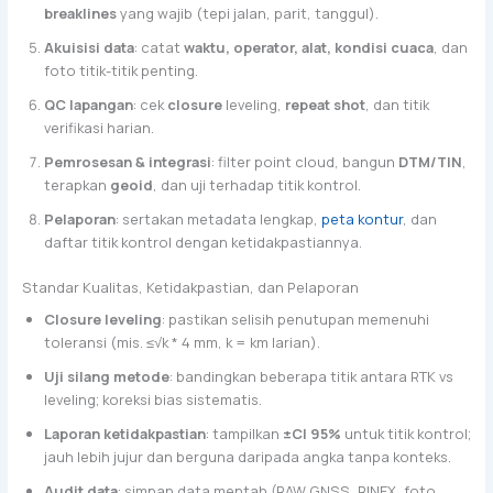
breaklines
yang wajib (tepi jalan, parit, tanggul).
Akuisisi data
: catat
waktu, operator, alat, kondisi cuaca
, dan
foto titik-titik penting.
QC lapangan
: cek
closure
leveling,
repeat shot
, dan titik
verifikasi harian.
Pemrosesan & integrasi
: filter point cloud, bangun
DTM/TIN
,
terapkan
geoid
, dan uji terhadap titik kontrol.
Pelaporan
: sertakan metadata lengkap,
peta kontur
, dan
daftar titik kontrol dengan ketidakpastiannya.
Standar Kualitas, Ketidakpastian, dan Pelaporan
Closure leveling
: pastikan selisih penutupan memenuhi
toleransi (mis. ≤√k * 4 mm, k = km larian).
Uji silang metode
: bandingkan beberapa titik antara RTK vs
leveling; koreksi bias sistematis.
Laporan ketidakpastian
: tampilkan
±CI 95%
untuk titik kontrol;
jauh lebih jujur dan berguna daripada angka tanpa konteks.
Audit data
: simpan data mentah (RAW GNSS, RINEX, foto