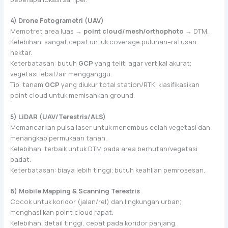
4) Drone Fotogrametri (UAV)
Memotret area luas →
point cloud/mesh/orthophoto
→ DTM.
Kelebihan: sangat cepat untuk coverage puluhan–ratusan
hektar.
Keterbatasan: butuh
GCP
yang teliti agar vertikal akurat;
vegetasi lebat/air mengganggu.
Tip: tanam
GCP
yang diukur total station/RTK; klasifikasikan
point cloud untuk memisahkan ground.
5) LiDAR (UAV/Terestris/ALS)
Memancarkan pulsa laser untuk menembus celah vegetasi dan
menangkap permukaan tanah.
Kelebihan: terbaik untuk DTM pada area berhutan/vegetasi
padat.
Keterbatasan: biaya lebih tinggi; butuh keahlian pemrosesan.
6) Mobile Mapping & Scanning Terestris
Cocok untuk koridor (jalan/rel) dan lingkungan urban;
menghasilkan point cloud rapat.
Kelebihan: detail tinggi, cepat pada koridor panjang.