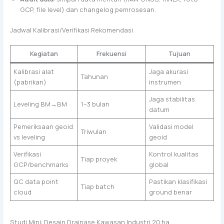
GCP, file level) dan changelog pemrosesan.
Jadwal Kalibrasi/Verifikasi Rekomendasi
Kegiatan
Frekuensi
Tujuan
Kalibrasi alat
Jaga akurasi
Tahunan
(pabrikan)
instrumen
Jaga stabilitas
Leveling BM→BM
1–3 bulan
datum
Pemeriksaan geoid
Validasi model
Triwulan
vs leveling
geoid
Verifikasi
Kontrol kualitas
Tiap proyek
GCP/benchmarks
global
QC data point
Pastikan klasifikasi
Tiap batch
cloud
ground benar
Studi Mini: Desain Drainase Kawasan Industri 20 ha