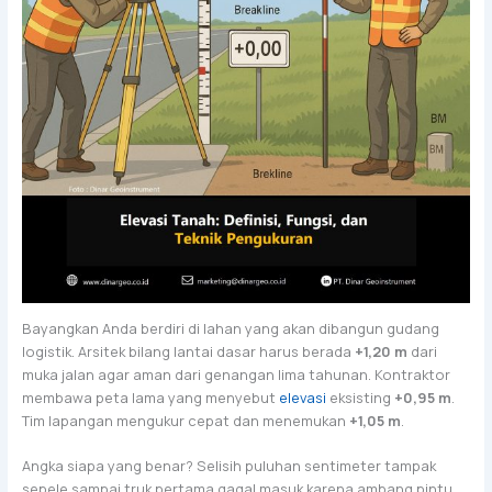
Bayangkan Anda berdiri di lahan yang akan dibangun gudang
logistik. Arsitek bilang lantai dasar harus berada
+1,20 m
dari
muka jalan agar aman dari genangan lima tahunan. Kontraktor
membawa peta lama yang menyebut
elevasi
eksisting
+0,95 m
.
Tim lapangan mengukur cepat dan menemukan
+1,05 m
.
Angka siapa yang benar? Selisih puluhan sentimeter tampak
sepele sampai truk pertama gagal masuk karena ambang pintu