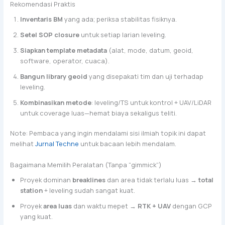
Rekomendasi Praktis
Inventaris BM
yang ada; periksa stabilitas fisiknya.
Setel SOP closure
untuk setiap larian leveling.
Siapkan template metadata
(alat, mode, datum, geoid,
software, operator, cuaca).
Bangun library geoid
yang disepakati tim dan uji terhadap
leveling.
Kombinasikan metode
: leveling/TS untuk kontrol + UAV/LiDAR
untuk coverage luas—hemat biaya sekaligus teliti.
Note: Pembaca yang ingin mendalami sisi ilmiah topik ini dapat
melihat
Jurnal Techne
untuk bacaan lebih mendalam.
Bagaimana Memilih Peralatan (Tanpa “gimmick”)
Proyek dominan
breaklines
dan area tidak terlalu luas →
total
station
+ leveling sudah sangat kuat.
Proyek
area luas
dan waktu mepet →
RTK + UAV
dengan GCP
yang kuat.