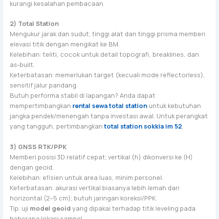
kurangi kesalahan pembacaan.
2) Total Station
Mengukur jarak dan sudut; tinggi alat dan tinggi prisma memberi
elevasi titik dengan mengikat ke BM.
Kelebihan: teliti, cocok untuk detail topografi, breaklines, dan
as-built.
Keterbatasan: memerlukan target (kecuali mode reflectorless),
sensitif jalur pandang.
Butuh performa stabil di lapangan? Anda dapat
mempertimbangkan
rental sewa total station
untuk kebutuhan
jangka pendek/menengah tanpa investasi awal. Untuk perangkat
yang tangguh, pertimbangkan
total station sokkia im 52
.
3) GNSS RTK/PPK
Memberi posisi 3D relatif cepat; vertikal (h) dikonversi ke (H)
dengan geoid.
Kelebihan: efisien untuk area luas, minim personel.
Keterbatasan: akurasi vertikal biasanya lebih lemah dari
horizontal (2–5 cm); butuh jaringan koreksi/PPK.
Tip: uji
model geoid
yang dipakai terhadap titik leveling pada
beberapa lokasi sampel.