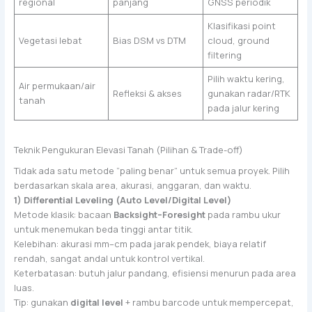
regional
panjang
GNSS periodik
Klasifikasi point
Vegetasi lebat
Bias DSM vs DTM
cloud, ground
filtering
Pilih waktu kering,
Air permukaan/air
Refleksi & akses
gunakan radar/RTK
tanah
pada jalur kering
Teknik Pengukuran Elevasi Tanah (Pilihan & Trade-off)
Tidak ada satu metode “paling benar” untuk semua proyek. Pilih
berdasarkan skala area, akurasi, anggaran, dan waktu.
1) Differential Leveling (Auto Level/Digital Level)
Metode klasik: bacaan
Backsight–Foresight
pada rambu ukur
untuk menemukan beda tinggi antar titik.
Kelebihan: akurasi mm–cm pada jarak pendek, biaya relatif
rendah, sangat andal untuk kontrol vertikal.
Keterbatasan: butuh jalur pandang, efisiensi menurun pada area
luas.
Tip: gunakan
digital level
+ rambu barcode untuk mempercepat,