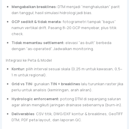
Mengabaikan breaklines:
DTM menjadi “menghaluskan” parit
dan tanggul; hasil simulasi hidrologi jadi bias.
GCP sedikit & tidak merata:
fotogrametri tampak “bagus”
namun vertikal drift. Pasang 8–20 GCP menyebar, plus titik
check.
Tidak memantau settlement:
elevasi “as-built” berbeda
dengan “as-operated”. Jadwalkan monitoring.
Integrasi ke Peta & Model
Kontur:
pilih interval sesuai skala (0,25 m untuk kawasan, 0,5–
1 m untuk regional).
Grid vs TIN:
gunakan
TIN + breaklines
lalu turunkan raster jika
perlu untuk analisis (kemiringan, arah aliran).
Hydrologic enforcement:
potong DTM di sepanjang saluran
agar aliran mengikuti jaringan drainase sebenarnya (burn-in).
Deliverables
: CSV titik, DWG/DXF kontur & breaklines, GeoTIFF
DTM, PDF peta layout, dan laporan QC.