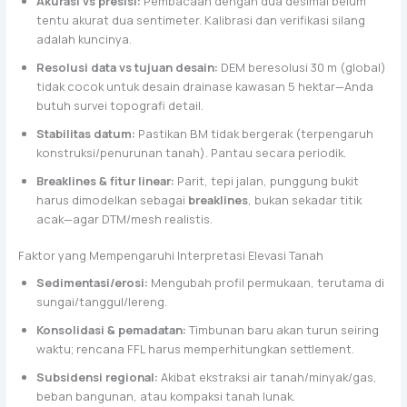
Akurasi vs presisi:
Pembacaan dengan dua desimal belum
tentu akurat dua sentimeter. Kalibrasi dan verifikasi silang
adalah kuncinya.
Resolusi data vs tujuan desain:
DEM beresolusi 30 m (global)
tidak cocok untuk desain drainase kawasan 5 hektar—Anda
butuh survei topografi detail.
Stabilitas datum:
Pastikan BM tidak bergerak (terpengaruh
konstruksi/penurunan tanah). Pantau secara periodik.
Breaklines & fitur linear:
Parit, tepi jalan, punggung bukit
harus dimodelkan sebagai
breaklines
, bukan sekadar titik
acak—agar DTM/mesh realistis.
Faktor yang Mempengaruhi Interpretasi Elevasi Tanah
Sedimentasi/erosi:
Mengubah profil permukaan, terutama di
sungai/tanggul/lereng.
Konsolidasi & pemadatan:
Timbunan baru akan turun seiring
waktu; rencana FFL harus memperhitungkan settlement.
Subsidensi regional:
Akibat ekstraksi air tanah/minyak/gas,
beban bangunan, atau kompaksi tanah lunak.