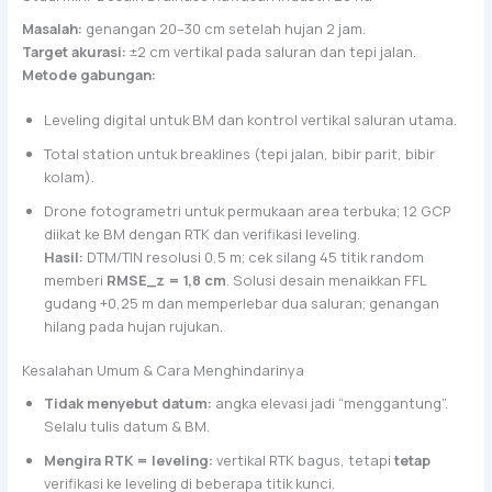
Masalah:
genangan 20–30 cm setelah hujan 2 jam.
Target akurasi:
±2 cm vertikal pada saluran dan tepi jalan.
Metode gabungan:
Leveling digital untuk BM dan kontrol vertikal saluran utama.
Total station untuk breaklines (tepi jalan, bibir parit, bibir
kolam).
Drone fotogrametri untuk permukaan area terbuka; 12 GCP
diikat ke BM dengan RTK dan verifikasi leveling.
Hasil:
DTM/TIN resolusi 0,5 m; cek silang 45 titik random
memberi
RMSE_z = 1,8 cm
. Solusi desain menaikkan FFL
gudang +0,25 m dan memperlebar dua saluran; genangan
hilang pada hujan rujukan.
Kesalahan Umum & Cara Menghindarinya
Tidak menyebut datum:
angka elevasi jadi “menggantung”.
Selalu tulis datum & BM.
Mengira RTK = leveling:
vertikal RTK bagus, tetapi
tetap
verifikasi ke leveling di beberapa titik kunci.