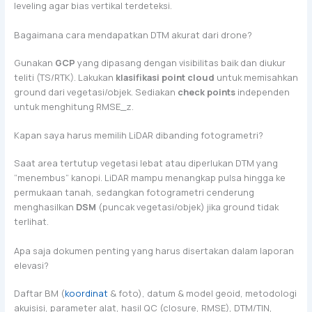
leveling agar bias vertikal terdeteksi.
Bagaimana cara mendapatkan DTM akurat dari drone?
Gunakan
GCP
yang dipasang dengan visibilitas baik dan diukur
teliti (TS/RTK). Lakukan
klasifikasi point cloud
untuk memisahkan
ground dari vegetasi/objek. Sediakan
check points
independen
untuk menghitung RMSE_z.
Kapan saya harus memilih LiDAR dibanding fotogrametri?
Saat area tertutup vegetasi lebat atau diperlukan DTM yang
“menembus” kanopi. LiDAR mampu menangkap pulsa hingga ke
permukaan tanah, sedangkan fotogrametri cenderung
menghasilkan
DSM
(puncak vegetasi/objek) jika ground tidak
terlihat.
Apa saja dokumen penting yang harus disertakan dalam laporan
elevasi?
Daftar BM (
koordinat
& foto), datum & model geoid, metodologi
akuisisi, parameter alat, hasil QC (closure, RMSE), DTM/TIN,