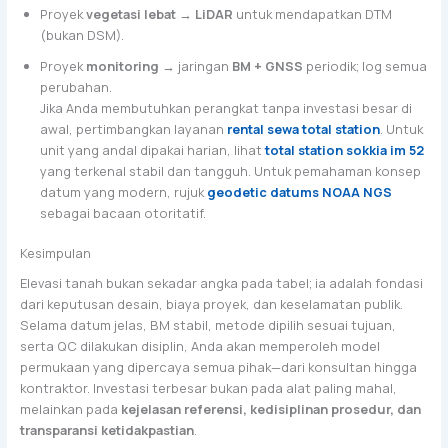
Proyek
vegetasi lebat
→
LiDAR
untuk mendapatkan DTM
(bukan DSM).
Proyek
monitoring
→ jaringan
BM + GNSS
periodik; log semua
perubahan.
Jika Anda membutuhkan perangkat tanpa investasi besar di
awal, pertimbangkan layanan
rental sewa total station
. Untuk
unit yang andal dipakai harian, lihat
total station sokkia im 52
yang terkenal stabil dan tangguh. Untuk pemahaman konsep
datum yang modern, rujuk
geodetic datums NOAA NGS
sebagai bacaan otoritatif.
Kesimpulan
Elevasi tanah bukan sekadar angka pada tabel; ia adalah fondasi
dari keputusan desain, biaya proyek, dan keselamatan publik.
Selama datum jelas, BM stabil, metode dipilih sesuai tujuan,
serta QC dilakukan disiplin, Anda akan memperoleh model
permukaan yang dipercaya semua pihak—dari konsultan hingga
kontraktor. Investasi terbesar bukan pada alat paling mahal,
melainkan pada
kejelasan referensi, kedisiplinan prosedur, dan
transparansi ketidakpastian
.