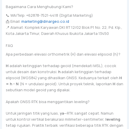
Bagaimana Cara Menghubungi Kami?
📞 WA/Telp: +62878-7521-4418 (Digital Marketing)
📩 Email:
marketing@dinargeo.co.id
📍 Alamat: Komplek Karyawan DKI RT 12/02 Blok P1 No. 22, Pd. Klp.,
Kota Jakarta Timur, Daerah Khusus Ibukota Jakarta 13450
FAQ
Apa perbedaan elevasi orthometrik (H) dan elevasi elipsoid (h)?
H
adalah ketinggian terhadap geoid (mendekati MSL), cocok
untuk desain dan konstruksi.
h
adalah ketinggian terhadap
elipsoid (WGS84) yang dihasilkan GNSS. Keduanya terkait oleh
H
= h − N
(N = undulasi geoid). Untuk proyek teknik, laporkan
H
dan
sebutkan model geoid yang dipakai.
Apakah GNSS RTK bisa menggantikan leveling?
Untuk jaringan titik yang luas,
ya
—RTK sangat cepat. Namun
untuk kontrol vertikal berakurasi milimeter–sentimeter,
leveling
tetap rujukan. Praktik terbaik: verifikasi beberapa titik RTK dengan