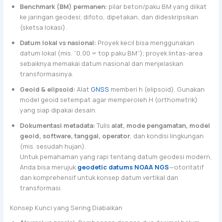
Benchmark (BM) permanen:
pilar beton/paku BM yang diikat
ke jaringan geodesi; difoto, dipetakan, dan dideskripsikan
(sketsa lokasi).
Datum lokal vs nasional:
Proyek kecil bisa menggunakan
datum lokal (mis. “0,00 = top paku BM”); proyek lintas-area
sebaiknya memakai datum nasional dan menjelaskan
transformasinya.
Geoid & elipsoid:
Alat
GNSS
memberi h (elipsoid). Gunakan
model geoid setempat agar memperoleh H (orthometrik)
yang siap dipakai desain.
Dokumentasi metadata:
Tulis
alat, mode pengamatan, model
geoid, software, tanggal, operator
, dan kondisi lingkungan
(mis. sesudah hujan).
Untuk pemahaman yang rapi tentang datum geodesi modern,
Anda bisa merujuk
geodetic datums NOAA NGS
—otoritatif
dan komprehensif untuk konsep datum vertikal dan
transformasi.
Konsep Kunci yang Sering Diabaikan