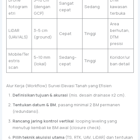
Sangat
fotogram
(dengan
Sedang
kawasan
cepat
etri
GCP)
terbuka
Area
LiDAR
3–5 cm
berhutan,
Cepat
Tinggi
(UAV/ALS)
(ground)
DTM
presisi
Mobile/Ter
5–10 mm
Sedang–
Koridor/ur
estris
Tinggi
(lokal)
cepat
ban detail
scan
Alur Kerja (Workflow) Survei Elevasi Tanah yang Efisien
Definisikan tujuan & akurasi
(mis. desain drainase ±2 cm).
Tentukan datum & BM
, pasang minimal 2 BM permanen
(redundansi).
Rancang jaring kontrol vertikal
: looping leveling yang
menutup kembali ke BM awal (closure check).
Pilih teknik akuisisi utama
(TS, RTK, UAV, LiDAR) dan tentukan