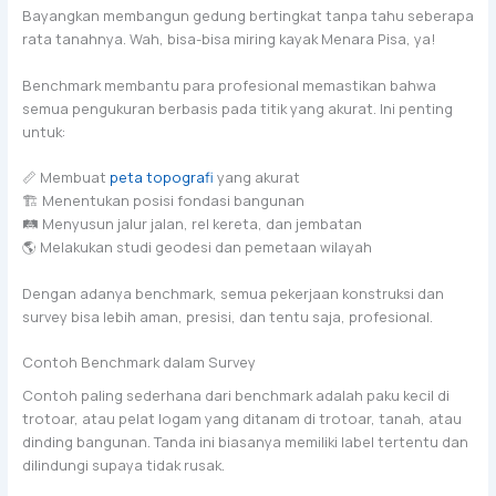
Bayangkan membangun gedung bertingkat tanpa tahu seberapa
rata tanahnya. Wah, bisa-bisa miring kayak Menara Pisa, ya!
Benchmark membantu para profesional memastikan bahwa
semua pengukuran berbasis pada titik yang akurat. Ini penting
untuk:
📏 Membuat
peta topografi
yang akurat
🏗️ Menentukan posisi fondasi bangunan
🛤️ Menyusun jalur jalan, rel kereta, dan jembatan
🌎 Melakukan studi geodesi dan pemetaan wilayah
Dengan adanya benchmark, semua pekerjaan konstruksi dan
survey bisa lebih aman, presisi, dan tentu saja, profesional.
Contoh Benchmark dalam Survey
Contoh paling sederhana dari benchmark adalah paku kecil di
trotoar, atau pelat logam yang ditanam di trotoar, tanah, atau
dinding bangunan. Tanda ini biasanya memiliki label tertentu dan
dilindungi supaya tidak rusak.