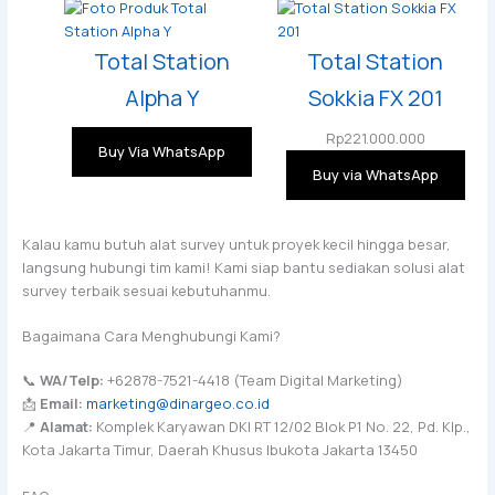
Total Station
Total Station
Alpha Y
Sokkia FX 201
Rp
221.000.000
Buy Via WhatsApp
Buy via WhatsApp
Kalau kamu butuh alat survey untuk proyek kecil hingga besar,
langsung hubungi tim kami! Kami siap bantu sediakan solusi alat
survey terbaik sesuai kebutuhanmu.
Bagaimana Cara Menghubungi Kami?
📞
WA/Telp:
+62878-7521-4418 (Team Digital Marketing)
📩
Email:
marketing@dinargeo.co.id
📍
Alamat:
Komplek Karyawan DKI RT 12/02 Blok P1 No. 22, Pd. Klp.,
Kota Jakarta Timur, Daerah Khusus Ibukota Jakarta 13450