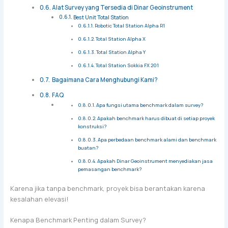
Alat Survey yang Tersedia di Dinar Geoinstrument
Best Unit Total Station
Robotic Total Station Alpha R1
Total Station Alpha X
Total Station Alpha Y
Total Station Sokkia FX 201
Bagaimana Cara Menghubungi Kami?
FAQ
Apa fungsi utama benchmark dalam survey?
Apakah benchmark harus dibuat di setiap proyek
konstruksi?
Apa perbedaan benchmark alami dan benchmark
buatan?
Apakah Dinar Geoinstrument menyediakan jasa
pemasangan benchmark?
Karena jika tanpa benchmark, proyek bisa berantakan karena
kesalahan elevasi!
Kenapa Benchmark Penting dalam Survey?