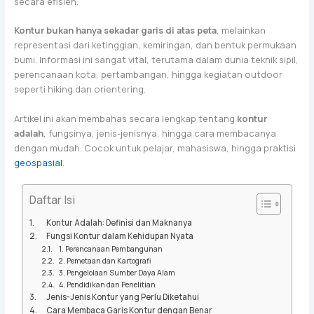
secara efisien.
Kontur bukan hanya sekadar garis di atas peta
, melainkan
representasi dari ketinggian, kemiringan, dan bentuk permukaan
bumi. Informasi ini sangat vital, terutama dalam dunia teknik sipil,
perencanaan kota, pertambangan, hingga kegiatan outdoor
seperti hiking dan orientering.
Artikel ini akan membahas secara lengkap tentang
kontur
adalah
, fungsinya, jenis-jenisnya, hingga cara membacanya
dengan mudah. Cocok untuk pelajar, mahasiswa, hingga praktisi
geospasial
.
Daftar Isi
Kontur Adalah: Definisi dan Maknanya
Fungsi Kontur dalam Kehidupan Nyata
1. Perencanaan Pembangunan
2. Pemetaan dan Kartografi
3. Pengelolaan Sumber Daya Alam
4. Pendidikan dan Penelitian
Jenis-Jenis Kontur yang Perlu Diketahui
Cara Membaca Garis Kontur dengan Benar