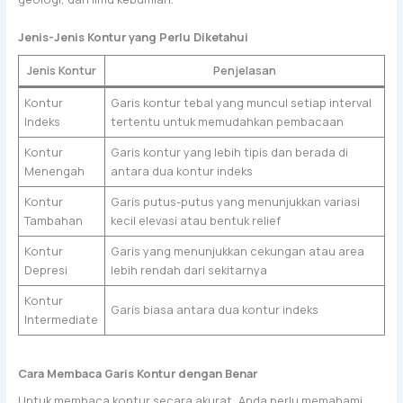
Jenis-Jenis Kontur yang Perlu Diketahui
Jenis Kontur
Penjelasan
Kontur
Garis kontur tebal yang muncul setiap interval
Indeks
tertentu untuk memudahkan pembacaan
Kontur
Garis kontur yang lebih tipis dan berada di
Menengah
antara dua kontur indeks
Kontur
Garis putus-putus yang menunjukkan variasi
Tambahan
kecil elevasi atau bentuk relief
Kontur
Garis yang menunjukkan cekungan atau area
Depresi
lebih rendah dari sekitarnya
Kontur
Garis biasa antara dua kontur indeks
Intermediate
Cara Membaca Garis Kontur dengan Benar
Untuk membaca kontur secara akurat, Anda perlu memahami