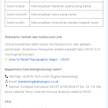
Garis Isobar
Menunjukkan tekanan udara yang sama
Garis Isoterm
Menunjukkan suhu yang sama
Garis Isoklin
Menunjukkan intensitas medan magnet bumi
Referensi Terkait dan Outbound Link
Untuk memahami lebih lanjut tentang kontur dan aplikasi
pemetaan, Anda bisa merujuk ke artikel edukatif dari USGS (U.S.
Geological Survey):
How to Read Topographic Maps – USGS
Bagaimana Cara Menghubungi Kami?
WA/Telp: +62878-7521-4418 (Digital Marketing)
Email:
marketing@dinargeo.co.id
Alamat: Komplek Karyawan DKI RT 12/02 Blok P1 No. 22, Pd. Klp.,
Kota Jakarta Timur, Daerah Khusus Ibukota Jakarta 13450
FAQ