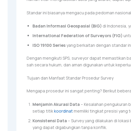
Standar ini biasanya mengacu pada pedoman nasional 
Badan Informasi Geospasial (BIG)
di Indonesia, 
International Federation of Surveyors (FIG)
untu
ISO 19100 Series
yang berkaitan dengan standar in
Dengan mengikuti SPS, surveyor dapat memastikan bah
sah secara hukum, dan aman digunakan untuk keperl
Tujuan dan Manfaat Standar Prosedur Survey
Mengapa prosedur ini sangat penting? Berikut beber
Menjamin Akurasi Data
– Kesalahan pengukuran bi
setiap titik
koordinat
memiliki tingkat presisi yang t
Konsistensi Data
– Survey yang dilakukan di lokas
yang dapat digabungkan tanpa konflik.