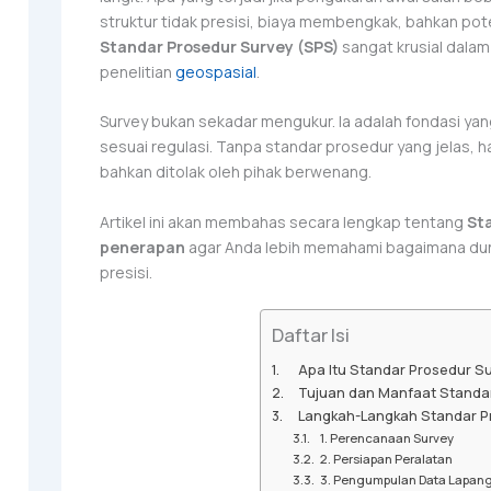
struktur tidak presisi, biaya membengkak, bahkan pot
Standar Prosedur Survey (SPS)
sangat krusial dalam
penelitian
geospasial
.
Survey bukan sekadar mengukur. Ia adalah fondasi ya
sesuai regulasi. Tanpa standar prosedur yang jelas, h
bahkan ditolak oleh pihak berwenang.
Artikel ini akan membahas secara lengkap tentang
Sta
penerapan
agar Anda lebih memahami bagaimana dun
presisi.
Daftar Isi
Apa Itu Standar Prosedur S
Tujuan dan Manfaat Standa
Langkah-Langkah Standar P
1. Perencanaan Survey
2. Persiapan Peralatan
3. Pengumpulan Data Lapan