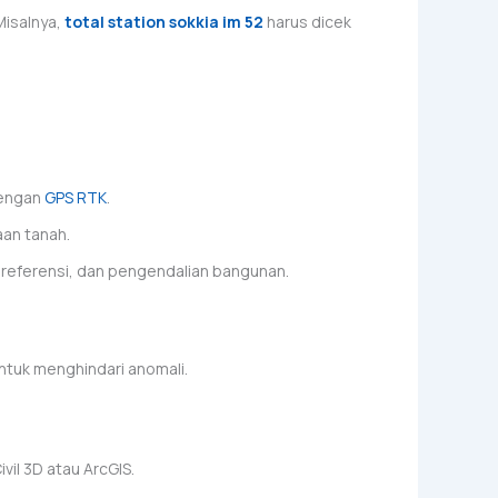
Misalnya,
total station sokkia im 52
harus dicek
dengan
GPS RTK
.
an tanah.
 referensi, dan pengendalian bangunan.
ntuk menghindari anomali.
l 3D atau ArcGIS.