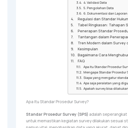
4. Validasi Data
5. Pengolahan Data
6. Dokumentasi dan Laporan
Regulasi dan Standar Hukum 
Tabel Ringkasan: Tahapan 
Penerapan Standar Prosedu
Tantangan dalam Penerapan
Tren Modern dalam Survey d
Kesimpulan
Bagaimana Cara Menghubun
FAQ
Apa itu Standar Prosedur Sur
Mengapa Standar Prosedur S
Siapa yang mengatur standar
Apa saja peralatan yang dig
Apakah survey bisa dilakukan
Apa Itu Standar Prosedur Survey?
Standar Prosedur Survey (SPS)
adalah seperangkat 
untuk memastikan kegiatan survey dilakukan sesuai st
namun vital: menghasilkan data yang akurat, dapat di