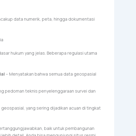
ncakup data numerik, peta, hingga dokumentasi
ia
dasar hukum yang jelas. Beberapa regulasi utama
ial
– Menyatakan bahwa semua data geospasial
ng pedoman teknis penyelenggaraan survei dan
geospasial, yang sering dijadikan acuan di tingkat
ipertanggungjawabkan, baik untuk pembangunan
lebih detail, Anda bisa mengunjungi situs resmi