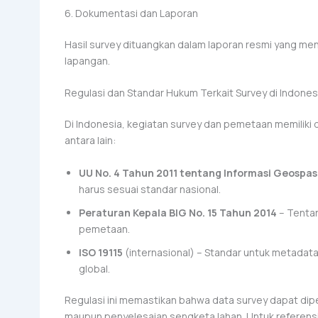
6. Dokumentasi dan Laporan
Hasil survey dituangkan dalam laporan resmi yang me
lapangan.
Regulasi dan Standar Hukum Terkait Survey di Indones
Di Indonesia, kegiatan survey dan pemetaan memiliki 
antara lain:
UU No. 4 Tahun 2011 tentang Informasi Geospas
harus sesuai standar nasional.
Peraturan Kepala BIG No. 15 Tahun 2014
– Tenta
pemetaan.
ISO 19115
(internasional) – Standar untuk metadata 
global.
Regulasi ini memastikan bahwa data survey dapat d
maupun penyelesaian sengketa lahan. Untuk referensi 