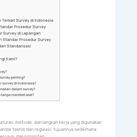
Terkait Survey di Indonesia
Standar Prosedur Survey
r Survey di Lapangan
 Standar Prosedur Survey
an Standarisasi
gi Kami?
vey?
urvey penting?
 survey di Indonesia?
unakan dalam survey?
 tanpa membeli alat?
aturan, metode, dan langkah kerja yang digunakan
andar teknis dan regulasi. Tujuannya sederhana
percaya, dan konsisten.