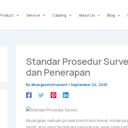
Product
Service
Cabang
About Us
Blog
Standar Prosedur Surve
dan Penerapan
By
dinargeoinstrument
/
September 24, 2025
Bayangkan sebuah proyek konstruksi besar, misalnya
langit. Apa yang terjadi jika pengukuran awal salah b