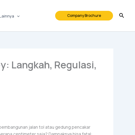
Company Brochure
Lainnya
y: Langkah, Regulasi,
 pembangunan jalan tol atau gedung pencakar
eberapa centimeter saja? Dampaknya bisa fatal: