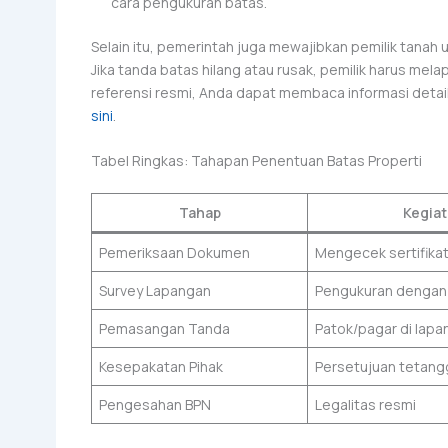
cara pengukuran batas.
Selain itu, pemerintah juga mewajibkan pemilik tanah
Jika tanda batas hilang atau rusak, pemilik harus mel
referensi resmi, Anda dapat membaca informasi detai
sini
.
Tabel Ringkas: Tahapan Penentuan Batas Properti
Tahap
Kegia
Pemeriksaan Dokumen
Mengecek sertifikat
Survey Lapangan
Pengukuran dengan 
Pemasangan Tanda
Patok/pagar di lapa
Kesepakatan Pihak
Persetujuan tetang
Pengesahan BPN
Legalitas resmi