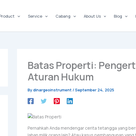
Product
Service
Cabang
About Us
Blog
Batas Properti: Penger
Aturan Hukum
By
dinargeoinstrument
/
September 24, 2025
Pernahkah Anda mendengar cerita tetangga yang bers
lahan milik orang lain? Atau kasus pembangunan yang 