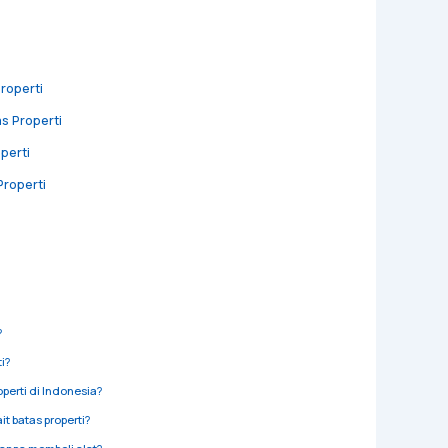
roperti
s Properti
perti
roperti
?
i?
perti di Indonesia?
t batas properti?