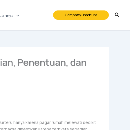
Company Brochure
Lainnya
tian, Penentuan, dan
eteru hanya karena pagar rumah melewati sedikit
terpaksa dihentikan karena ternyata sebagian