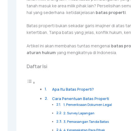
tanah masuk ke area milik pihak lain? Perselisihan sem
hal yang sederhana: ketidakjelasan
batas properti
.
Batas properti bukan sekadar garis imajiner di atas tan
ketertiban. Tanpa batas yang jelas, konflik hukum, ker
Artikel ini akan membahas tuntas mengenai
batas pro
aturan hukum
yang mengikatnya di Indonesia.
Daftar Isi
Apa Itu Batas Properti?
Cara Penentuan Batas Properti
1. Pemeriksaan Dokumen Legal
2. Survey Lapangan
3. Pemasangan Tanda Batas
4. Kesepakatan Para Pihak