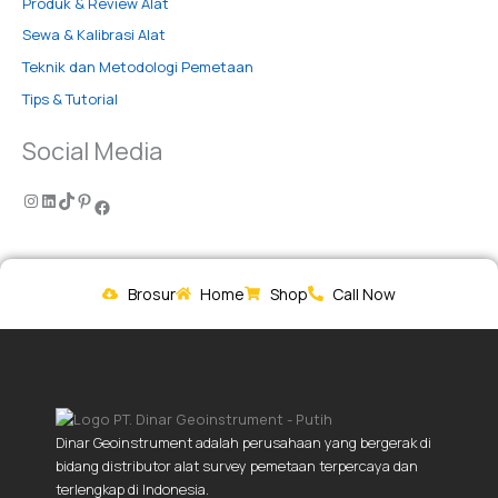
Produk & Review Alat
Sewa & Kalibrasi Alat
Teknik dan Metodologi Pemetaan
Tips & Tutorial
Social Media
Brosur
Home
Shop
Call Now
Dinar Geoinstrument adalah perusahaan yang bergerak di
bidang distributor alat survey pemetaan terpercaya dan
terlengkap di Indonesia.