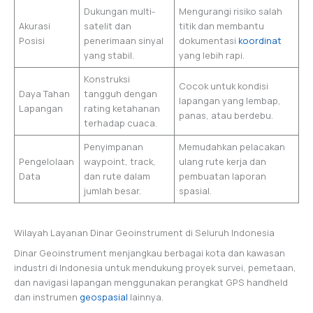
Dukungan multi-
Mengurangi risiko salah
Akurasi
satelit dan
titik dan membantu
Posisi
penerimaan sinyal
dokumentasi
koordinat
yang stabil.
yang lebih rapi.
Konstruksi
Cocok untuk kondisi
Daya Tahan
tangguh dengan
lapangan yang lembap,
Lapangan
rating ketahanan
panas, atau berdebu.
terhadap cuaca.
Penyimpanan
Memudahkan pelacakan
Pengelolaan
waypoint, track,
ulang rute kerja dan
Data
dan rute dalam
pembuatan laporan
jumlah besar.
spasial.
Wilayah Layanan Dinar Geoinstrument di Seluruh Indonesia
Dinar Geoinstrument menjangkau berbagai kota dan kawasan
industri di Indonesia untuk mendukung proyek survei, pemetaan,
dan navigasi lapangan menggunakan perangkat GPS handheld
dan instrumen
geospasial
lainnya.