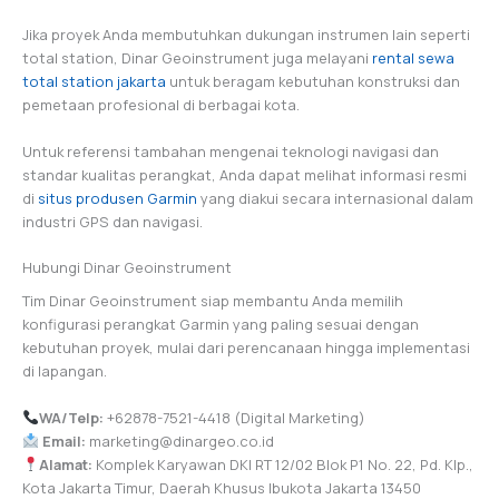
Jika proyek Anda membutuhkan dukungan instrumen lain seperti
total station, Dinar Geoinstrument juga melayani
rental sewa
total station jakarta
untuk beragam kebutuhan konstruksi dan
pemetaan profesional di berbagai kota.
Untuk referensi tambahan mengenai teknologi navigasi dan
standar kualitas perangkat, Anda dapat melihat informasi resmi
di
situs produsen Garmin
yang diakui secara internasional dalam
industri GPS dan navigasi.
Hubungi Dinar Geoinstrument
Tim Dinar Geoinstrument siap membantu Anda memilih
konfigurasi perangkat Garmin yang paling sesuai dengan
kebutuhan proyek, mulai dari perencanaan hingga implementasi
di lapangan.
WA/Telp:
+62878-7521-4418 (Digital Marketing)
Email:
marketing@dinargeo.co.id
Alamat:
Komplek Karyawan DKI RT 12/02 Blok P1 No. 22, Pd. Klp.,
Kota Jakarta Timur, Daerah Khusus Ibukota Jakarta 13450