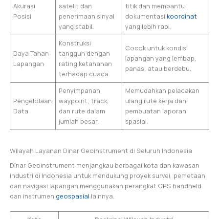
Akurasi
satelit dan
titik dan membantu
Posisi
penerimaan sinyal
dokumentasi
koordinat
yang stabil.
yang lebih rapi.
Konstruksi
Cocok untuk kondisi
Daya Tahan
tangguh dengan
lapangan yang lembap,
Lapangan
rating ketahanan
panas, atau berdebu.
terhadap cuaca.
Penyimpanan
Memudahkan pelacakan
Pengelolaan
waypoint, track,
ulang rute kerja dan
Data
dan rute dalam
pembuatan laporan
jumlah besar.
spasial.
Wilayah Layanan Dinar Geoinstrument di Seluruh Indonesia
Dinar Geoinstrument menjangkau berbagai kota dan kawasan
industri di Indonesia untuk mendukung proyek survei, pemetaan,
dan navigasi lapangan menggunakan perangkat GPS handheld
dan instrumen
geospasial
lainnya.