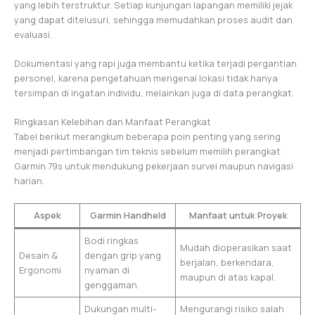
yang lebih terstruktur. Setiap kunjungan lapangan memiliki jejak
yang dapat ditelusuri, sehingga memudahkan proses audit dan
evaluasi.
Dokumentasi yang rapi juga membantu ketika terjadi pergantian
personel, karena pengetahuan mengenai lokasi tidak hanya
tersimpan di ingatan individu, melainkan juga di data perangkat.
Ringkasan Kelebihan dan Manfaat Perangkat
Tabel berikut merangkum beberapa poin penting yang sering
menjadi pertimbangan tim teknis sebelum memilih perangkat
Garmin 79s untuk mendukung pekerjaan survei maupun navigasi
harian.
Aspek
Garmin Handheld
Manfaat untuk Proyek
Bodi ringkas
Mudah dioperasikan saat
Desain &
dengan grip yang
berjalan, berkendara,
Ergonomi
nyaman di
maupun di atas kapal.
genggaman.
Dukungan multi-
Mengurangi risiko salah