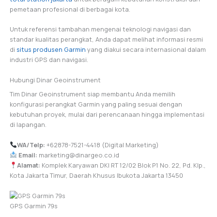
pemetaan profesional di berbagai kota.
Untuk referensi tambahan mengenai teknologi navigasi dan
standar kualitas perangkat, Anda dapat melihat informasi resmi
di
situs produsen Garmin
yang diakui secara internasional dalam
industri GPS dan navigasi.
Hubungi Dinar Geoinstrument
Tim Dinar Geoinstrument siap membantu Anda memilih
konfigurasi perangkat Garmin yang paling sesuai dengan
kebutuhan proyek, mulai dari perencanaan hingga implementasi
di lapangan.
WA/Telp:
+62878-7521-4418 (Digital Marketing)
Email:
marketing@dinargeo.co.id
Alamat:
Komplek Karyawan DKI RT 12/02 Blok P1 No. 22, Pd. Klp.,
Kota Jakarta Timur, Daerah Khusus Ibukota Jakarta 13450
GPS Garmin 79s