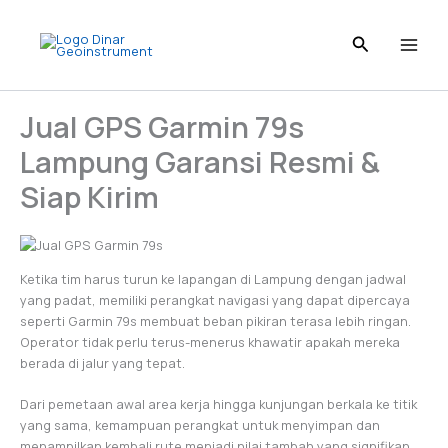
Skip
to
content
Jual GPS Garmin 79s
Lampung Garansi Resmi &
Siap Kirim
Ketika tim harus turun ke lapangan di Lampung dengan jadwal
yang padat, memiliki perangkat navigasi yang dapat dipercaya
seperti Garmin 79s membuat beban pikiran terasa lebih ringan.
Operator tidak perlu terus-menerus khawatir apakah mereka
berada di jalur yang tepat.
Dari pemetaan awal area kerja hingga kunjungan berkala ke titik
yang sama, kemampuan perangkat untuk menyimpan dan
menampilkan kembali rute menjadi nilai tambah yang signifikan