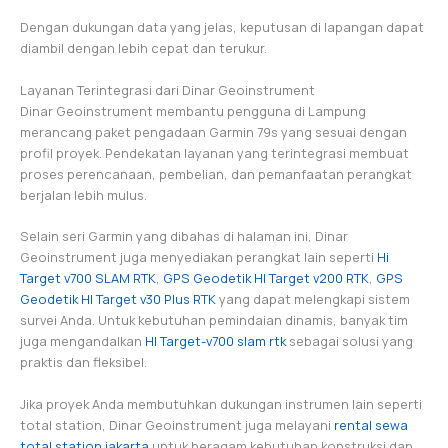
Dengan dukungan data yang jelas, keputusan di lapangan dapat
diambil dengan lebih cepat dan terukur.
Layanan Terintegrasi dari Dinar Geoinstrument
Dinar Geoinstrument membantu pengguna di Lampung
merancang paket pengadaan Garmin 79s yang sesuai dengan
profil proyek. Pendekatan layanan yang terintegrasi membuat
proses perencanaan, pembelian, dan pemanfaatan perangkat
berjalan lebih mulus.
Selain seri Garmin yang dibahas di halaman ini, Dinar
Geoinstrument juga menyediakan perangkat lain seperti
Hi
Target v700 SLAM RTK
,
GPS Geodetik HI Target v200 RTK
,
GPS
Geodetik HI Target v30 Plus RTK
yang dapat melengkapi sistem
survei Anda. Untuk kebutuhan pemindaian dinamis, banyak tim
juga mengandalkan
HI Target-v700 slam rtk
sebagai solusi yang
praktis dan fleksibel.
Jika proyek Anda membutuhkan dukungan instrumen lain seperti
total station, Dinar Geoinstrument juga melayani
rental sewa
total station jakarta
untuk beragam kebutuhan konstruksi dan