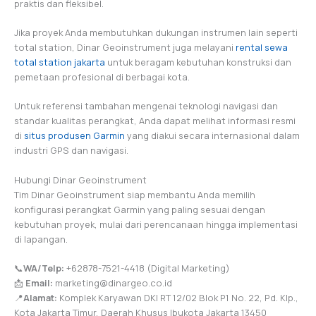
praktis dan fleksibel.
Jika proyek Anda membutuhkan dukungan instrumen lain seperti
total station, Dinar Geoinstrument juga melayani
rental sewa
total station jakarta
untuk beragam kebutuhan konstruksi dan
pemetaan profesional di berbagai kota.
Untuk referensi tambahan mengenai teknologi navigasi dan
standar kualitas perangkat, Anda dapat melihat informasi resmi
di
situs produsen Garmin
yang diakui secara internasional dalam
industri GPS dan navigasi.
Hubungi Dinar Geoinstrument
Tim Dinar Geoinstrument siap membantu Anda memilih
konfigurasi perangkat Garmin yang paling sesuai dengan
kebutuhan proyek, mulai dari perencanaan hingga implementasi
di lapangan.
📞
WA/Telp:
+62878-7521-4418 (Digital Marketing)
📩
Email:
marketing@dinargeo.co.id
📍
Alamat:
Komplek Karyawan DKI RT 12/02 Blok P1 No. 22, Pd. Klp.,
Kota Jakarta Timur, Daerah Khusus Ibukota Jakarta 13450