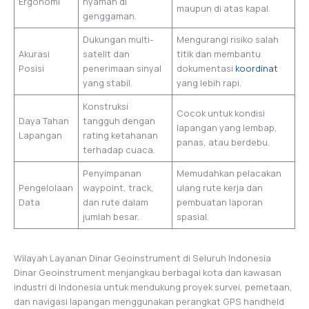
Ergonomi
nyaman di
maupun di atas kapal.
genggaman.
Dukungan multi-
Mengurangi risiko salah
Akurasi
satelit dan
titik dan membantu
Posisi
penerimaan sinyal
dokumentasi
koordinat
yang stabil.
yang lebih rapi.
Konstruksi
Cocok untuk kondisi
Daya Tahan
tangguh dengan
lapangan yang lembap,
Lapangan
rating ketahanan
panas, atau berdebu.
terhadap cuaca.
Penyimpanan
Memudahkan pelacakan
Pengelolaan
waypoint, track,
ulang rute kerja dan
Data
dan rute dalam
pembuatan laporan
jumlah besar.
spasial.
Wilayah Layanan Dinar Geoinstrument di Seluruh Indonesia
Dinar Geoinstrument menjangkau berbagai kota dan kawasan
industri di Indonesia untuk mendukung proyek survei, pemetaan,
dan navigasi lapangan menggunakan perangkat GPS handheld