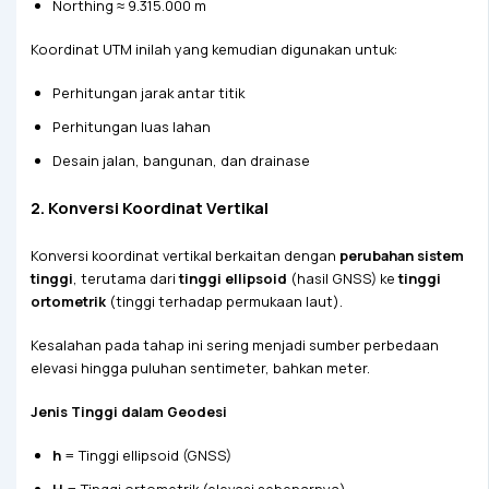
Northing ≈ 9.315.000 m
Koordinat UTM inilah yang kemudian digunakan untuk:
Perhitungan jarak antar titik
Perhitungan luas lahan
Desain jalan, bangunan, dan drainase
2. Konversi Koordinat Vertikal
Konversi koordinat vertikal berkaitan dengan
perubahan sistem
tinggi
, terutama dari
tinggi ellipsoid
(hasil GNSS) ke
tinggi
ortometrik
(tinggi terhadap permukaan laut).
Kesalahan pada tahap ini sering menjadi sumber perbedaan
elevasi hingga puluhan sentimeter, bahkan meter.
Jenis Tinggi dalam Geodesi
h
= Tinggi ellipsoid (GNSS)