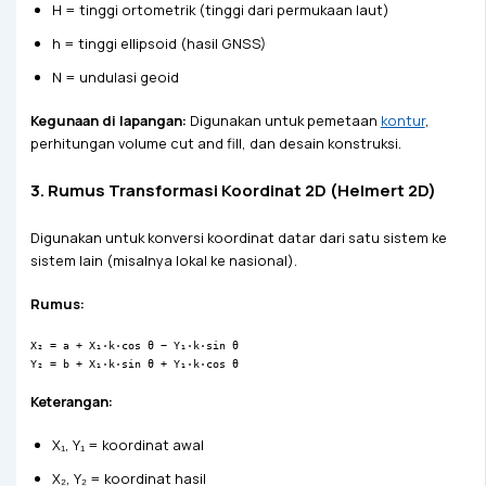
H = tinggi ortometrik (tinggi dari permukaan laut)
h = tinggi ellipsoid (hasil GNSS)
N = undulasi geoid
Kegunaan di lapangan:
Digunakan untuk pemetaan
kontur
,
perhitungan volume cut and fill, dan desain konstruksi.
3. Rumus Transformasi Koordinat 2D (Helmert 2D)
Digunakan untuk konversi koordinat datar dari satu sistem ke
sistem lain (misalnya lokal ke nasional).
Rumus:
X₂ = a + X₁·k·cos θ − Y₁·k·sin θ
Y₂ = b + X₁·k·sin θ + Y₁·k·cos θ
Keterangan:
X₁, Y₁ = koordinat awal
X₂, Y₂ = koordinat hasil