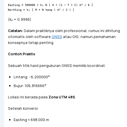
Easting = 500000 + k₀ N [ A + (1 − T + C) A³ / 6 ]
Northing = k₀ [ M + N tanφ ( A² / 2 ) ]
(k₀ = 0,9996)
Catatan:
Dalam praktiknya oleh professional, rumus ini dihitung
otomatis oleh software
GNSS
atau GIS, namun pemahaman
konsepnya tetap penting.
Contoh Praktis
Sebuah titik hasil pengukuran GNSS memiliki koordinat:
Lintang: −6,200000°
Bujur: 106,816666°
Lokasi ini berada pada
Zona UTM 48S
.
Setelah konversi:
Easting ≈ 698.000 m