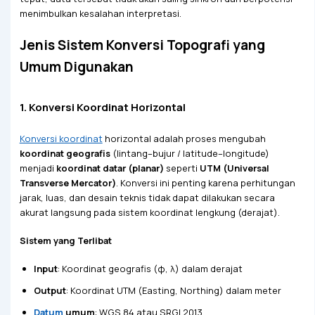
menimbulkan kesalahan interpretasi.
Jenis Sistem Konversi Topografi yang
Umum Digunakan
1. Konversi Koordinat Horizontal
Konversi koordinat
horizontal adalah proses mengubah
koordinat geografis
(lintang–bujur / latitude–longitude)
menjadi
koordinat datar (planar)
seperti
UTM (Universal
Transverse Mercator)
. Konversi ini penting karena perhitungan
jarak, luas, dan desain teknis tidak dapat dilakukan secara
akurat langsung pada sistem koordinat lengkung (derajat).
Sistem yang Terlibat
Input
: Koordinat geografis (φ, λ) dalam derajat
Output
: Koordinat UTM (Easting, Northing) dalam meter
Datum
umum
: WGS 84 atau SRGI 2013