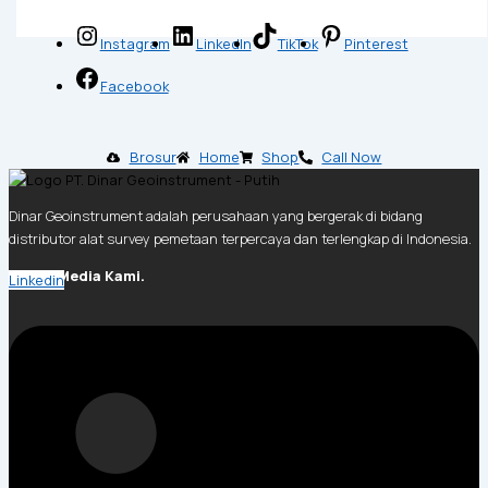
Instagram
LinkedIn
TikTok
Pinterest
Facebook
Brosur
Home
Shop
Call Now
Dinar Geoinstrument adalah perusahaan yang bergerak di bidang
distributor alat survey pemetaan terpercaya dan terlengkap di Indonesia.
Social Media Kami.
Linkedin