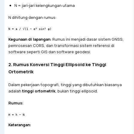
N = jari-jari kelengkungan utama
N dihitung dengan rumus:
N = a / √(1 − e² sin² φ)
Kegunaan di lapangan:
Rumus ini menjadi dasar sistem GNSS,
pemrosesan CORS, dan transformasi sistem referensi di
software seperti GIS dan software geodesi.
2. Rumus Konversi Tinggi Ellipsoid ke Tinggi
Ortometrik
Dalam pekerjaan topografi, tinggi yang dibutuhkan biasanya
adalah
tinggi ortometrik
, bukan tinggi ellipsoid.
Rumus:
H = h − N
Keterangan: