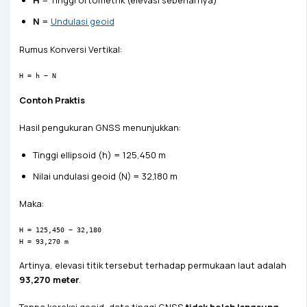
H
= Tinggi ortometrik (elevasi sebenarnya)
N
=
Undulasi geoid
Rumus Konversi Vertikal:
H = h − N
Contoh Praktis
Hasil pengukuran GNSS menunjukkan:
Tinggi ellipsoid (h) = 125,450 m
Nilai undulasi geoid (N) = 32,180 m
Maka:
H = 125,450 − 32,180
H = 93,270 m
Artinya, elevasi titik tersebut terhadap permukaan laut adalah
93,270 meter
.
Tanpa koreksi geoid, data tinggi GNSS
tidak boleh langsung