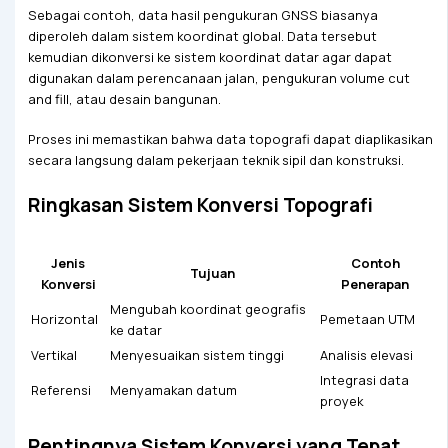
Sebagai contoh, data hasil pengukuran GNSS biasanya
diperoleh dalam sistem koordinat global. Data tersebut
kemudian dikonversi ke sistem koordinat datar agar dapat
digunakan dalam perencanaan jalan, pengukuran volume cut
and fill, atau desain bangunan.
Proses ini memastikan bahwa data topografi dapat diaplikasikan
secara langsung dalam pekerjaan teknik sipil dan konstruksi.
Ringkasan Sistem Konversi Topografi
Jenis
Contoh
Tujuan
Konversi
Penerapan
Mengubah koordinat geografis
Horizontal
Pemetaan UTM
ke datar
Vertikal
Menyesuaikan sistem tinggi
Analisis elevasi
Integrasi data
Referensi
Menyamakan datum
proyek
Pentingnya Sistem Konversi yang Tepat