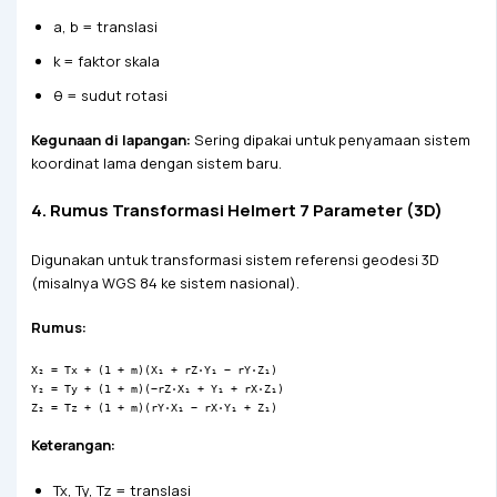
a, b = translasi
k = faktor skala
θ = sudut rotasi
Kegunaan di lapangan:
Sering dipakai untuk penyamaan sistem
koordinat lama dengan sistem baru.
4. Rumus Transformasi Helmert 7 Parameter (3D)
Digunakan untuk transformasi sistem referensi geodesi 3D
(misalnya WGS 84 ke sistem nasional).
Rumus:
X₂ = Tx + (1 + m)(X₁ + rZ·Y₁ − rY·Z₁)
Y₂ = Ty + (1 + m)(−rZ·X₁ + Y₁ + rX·Z₁)
Z₂ = Tz + (1 + m)(rY·X₁ − rX·Y₁ + Z₁)
Keterangan:
Tx, Ty, Tz = translasi