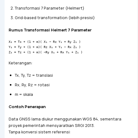
Transformasi 7 Parameter (Helmert)
Grid-based transformation (lebih presisi)
Rumus Transformasi Helmert 7 Parameter
X₂ = Tx + (1 + m)( X₁ − Rz Y₁ + Ry Z₁ )
Y₂ = Ty + (1 + m)( Rz X₁ + Y₁ − Rx Z₁ )
Z₂ = Tz + (1 + m)( −Ry X₁ + Rx Y₁ + Z₁ )
Keterangan:
Tx, Ty, Tz = translasi
Rx, Ry, Rz = rotasi
m = skala
Contoh Penerapan
Data GNSS lama diukur menggunakan WGS 84, sementara
proyek pemerintah mensyaratkan SRGI 2013.
Tanpa konversi sistem referensi: