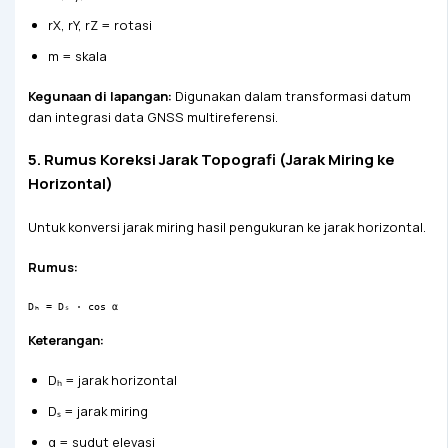
rX, rY, rZ = rotasi
m = skala
Kegunaan di lapangan:
Digunakan dalam transformasi datum
dan integrasi data GNSS multireferensi.
5. Rumus Koreksi Jarak Topografi (Jarak Miring ke
Horizontal)
Untuk konversi jarak miring hasil pengukuran ke jarak horizontal.
Rumus:
Dₕ = Dₛ · cos α
Keterangan:
Dₕ = jarak horizontal
Dₛ = jarak miring
α = sudut elevasi