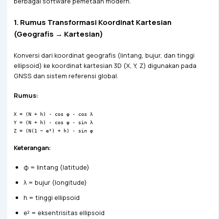
berbagai software pemetaan modern.
1. Rumus Transformasi Koordinat Kartesian
(Geografis → Kartesian)
Konversi dari koordinat geografis (lintang, bujur, dan tinggi
ellipsoid) ke koordinat kartesian 3D (X, Y, Z) digunakan pada
GNSS dan sistem referensi global.
Rumus:
X = (N + h) · cos φ · cos λ
Y = (N + h) · cos φ · sin λ
Z = (N(1 − e²) + h) · sin φ
Keterangan:
φ = lintang (latitude)
λ = bujur (longitude)
h = tinggi ellipsoid
e² = eksentrisitas ellipsoid