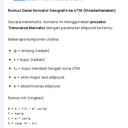
Rumus Dasar Konversi Geografis ke UTM (Disederhanakan)
Secara matematis, konversi ini menggunakan
proyeksi
Transverse Mercator
dengan parameter ellipsoid tertentu.
Beberapa komponen utama:
φ = lintang (radian)
λ = bujur (radian)
λ₀ = bujur meridian tengah zona UTM
a = semi-major axis ellipsoid
e = eksentrisitas ellipsoid
Rumus inti (ringkas):
N = a / √(1 − e² sin²φ)
T = tan²φ
C = e'² cos²φ
A = cosφ (λ − λ₀)