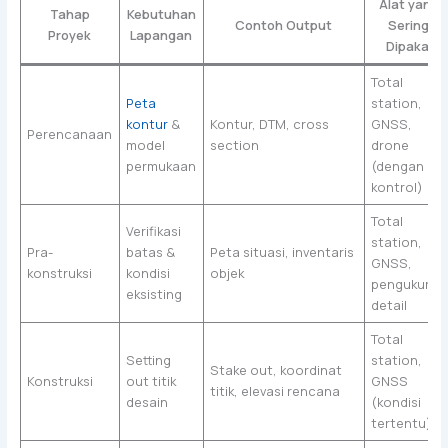
Alat yang
Tahap
Kebutuhan
Contoh Output
Sering
Proyek
Lapangan
Dipakai
Total
Peta
station,
kontur
&
Kontur, DTM, cross
GNSS,
Perencanaan
model
section
drone
permukaan
(dengan
kontrol)
Total
Verifikasi
station,
Pra-
batas &
Peta situasi, inventaris
GNSS,
konstruksi
kondisi
objek
pengukuran
eksisting
detail
Total
Setting
station,
Stake out, koordinat
Konstruksi
out titik
GNSS
titik, elevasi rencana
desain
(kondisi
tertentu)