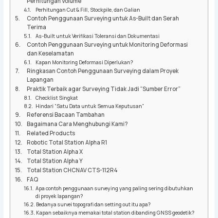
Perhitungan Volume
Perhitungan Cut & Fill, Stockpile, dan Galian
Contoh Penggunaan Surveying untuk As-Built dan Serah
Terima
As-Built untuk Verifikasi Toleransi dan Dokumentasi
Contoh Penggunaan Surveying untuk Monitoring Deformasi
dan Keselamatan
Kapan Monitoring Deformasi Diperlukan?
Ringkasan Contoh Penggunaan Surveying dalam Proyek
Lapangan
Praktik Terbaik agar Surveying Tidak Jadi “Sumber Error”
Checklist Singkat
Hindari “Satu Data untuk Semua Keputusan”
Referensi Bacaan Tambahan
Bagaimana Cara Menghubungi Kami?
Related Products
Robotic Total Station Alpha R1
Total Station Alpha X
Total Station Alpha Y
Total Station CHCNAV CTS-112R4
FAQ
Apa contoh penggunaan surveying yang paling sering dibutuhkan
di proyek lapangan?
Bedanya survei topografi dan setting out itu apa?
Kapan sebaiknya memakai total station dibanding GNSS geodetik?