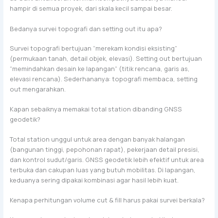
hampir di semua proyek, dari skala kecil sampai besar.
Bedanya survei topografi dan setting out itu apa?
Survei topografi bertujuan “merekam kondisi eksisting”
(permukaan tanah, detail objek, elevasi). Setting out bertujuan
“memindahkan desain ke lapangan” (titik rencana, garis as,
elevasi rencana). Sederhananya: topografi membaca, setting
out mengarahkan.
Kapan sebaiknya memakai total station dibanding GNSS
geodetik?
Total station unggul untuk area dengan banyak halangan
(bangunan tinggi, pepohonan rapat), pekerjaan detail presisi,
dan kontrol sudut/garis. GNSS geodetik lebih efektif untuk area
terbuka dan cakupan luas yang butuh mobilitas. Di lapangan,
keduanya sering dipakai kombinasi agar hasil lebih kuat.
Kenapa perhitungan volume cut & fill harus pakai survei berkala?