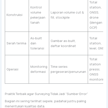
Total
Kontrol
station,
volume
Laporan volume cut &
GNSS,
Konstruksi
pekerjaan
fill, stockpile
drone
tanah
(dengan
GCP)
As-built
Total
Gambar as-built,
Serah terima
dan
station,
daftar koordinat
toleransi
level, GNSS
Total
station
Monitoring
Time series
Operasi
presisi,
deformasi
pergeseran/penurunan
GNSS
monitoring
Praktik Terbaik agar Surveying Tidak Jadi “Sumber Error”
Bagian ini sering terlihat sepele, padahal justru paling
menentukan kualitas data.