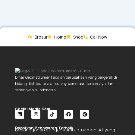
Brosur
Home
Shop
Call Now
Dinar Geoinstrument adalah perusahaan yang bergerak di
bidang distributor alat survey pemetaan terpercaya dan
terlengkap di Indonesia.
Social Media Kami.
L
I
T
F
P
i
n
i
a
i
Dapatkan Penawaran Terbaik.
Berlangganan dengan kami untuk menjadi yang
n
s
k
c
n
k
t
t
e
t