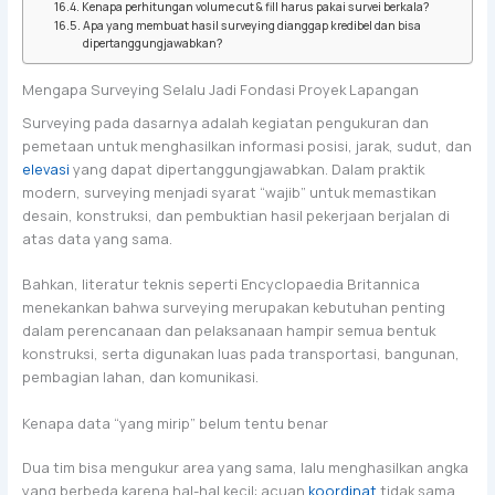
Kenapa perhitungan volume cut & fill harus pakai survei berkala?
Apa yang membuat hasil surveying dianggap kredibel dan bisa
dipertanggungjawabkan?
Mengapa Surveying Selalu Jadi Fondasi Proyek Lapangan
Surveying pada dasarnya adalah kegiatan pengukuran dan
pemetaan untuk menghasilkan informasi posisi, jarak, sudut, dan
elevasi
yang dapat dipertanggungjawabkan. Dalam praktik
modern, surveying menjadi syarat “wajib” untuk memastikan
desain, konstruksi, dan pembuktian hasil pekerjaan berjalan di
atas data yang sama.
Bahkan, literatur teknis seperti Encyclopaedia Britannica
menekankan bahwa surveying merupakan kebutuhan penting
dalam perencanaan dan pelaksanaan hampir semua bentuk
konstruksi, serta digunakan luas pada transportasi, bangunan,
pembagian lahan, dan komunikasi.
Kenapa data “yang mirip” belum tentu benar
Dua tim bisa mengukur area yang sama, lalu menghasilkan angka
yang berbeda karena hal-hal kecil: acuan
koordinat
tidak sama,