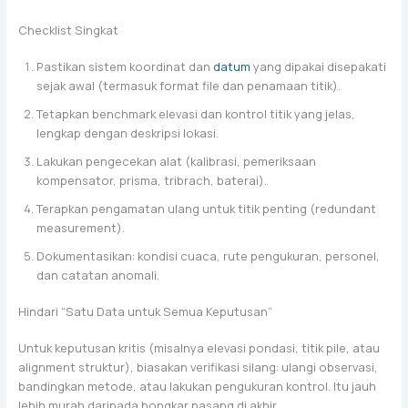
Checklist Singkat
Pastikan sistem koordinat dan
datum
yang dipakai disepakati
sejak awal (termasuk format file dan penamaan titik).
Tetapkan benchmark elevasi dan kontrol titik yang jelas,
lengkap dengan deskripsi lokasi.
Lakukan pengecekan alat (kalibrasi, pemeriksaan
kompensator, prisma, tribrach, baterai).
Terapkan pengamatan ulang untuk titik penting (redundant
measurement).
Dokumentasikan: kondisi cuaca, rute pengukuran, personel,
dan catatan anomali.
Hindari “Satu Data untuk Semua Keputusan”
Untuk keputusan kritis (misalnya elevasi pondasi, titik pile, atau
alignment struktur), biasakan verifikasi silang: ulangi observasi,
bandingkan metode, atau lakukan pengukuran kontrol. Itu jauh
lebih murah daripada bongkar pasang di akhir.