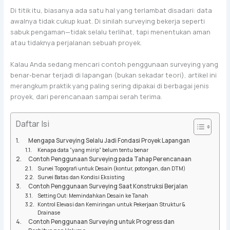
Di titik itu, biasanya ada satu hal yang terlambat disadari: data
awalnya tidak cukup kuat. Di sinilah surveying bekerja seperti
sabuk pengaman—tidak selalu terlihat, tapi menentukan aman
atau tidaknya perjalanan sebuah proyek.
Kalau Anda sedang mencari contoh penggunaan surveying yang
benar-benar terjadi di lapangan (bukan sekadar teori), artikel ini
merangkum praktik yang paling sering dipakai di berbagai jenis
proyek, dari perencanaan sampai serah terima.
Daftar Isi
Mengapa Surveying Selalu Jadi Fondasi Proyek Lapangan
Kenapa data “yang mirip” belum tentu benar
Contoh Penggunaan Surveying pada Tahap Perencanaan
Survei Topografi untuk Desain (kontur, potongan, dan DTM)
Survei Batas dan Kondisi Eksisting
Contoh Penggunaan Surveying Saat Konstruksi Berjalan
Setting Out: Memindahkan Desain ke Tanah
Kontrol Elevasi dan Kemiringan untuk Pekerjaan Struktur &
Drainase
Contoh Penggunaan Surveying untuk Progress dan