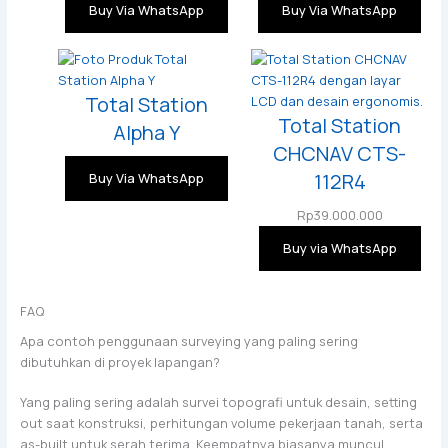
Buy Via WhatsApp
Buy Via WhatsApp
Total Station
Total Station
Alpha Y
CHCNAV CTS-
112R4
Buy Via WhatsApp
Rp
39.000.000
Buy via WhatsApp
FAQ
Apa contoh penggunaan surveying yang paling sering
dibutuhkan di proyek lapangan?
Yang paling sering adalah survei topografi untuk desain, setting
out saat konstruksi, perhitungan volume pekerjaan tanah, serta
as-built untuk serah terima. Keempatnya biasanya muncul