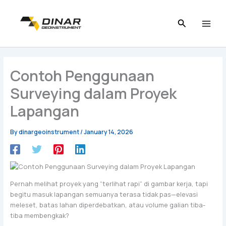
Skip
to
content
Contoh Penggunaan
Surveying dalam Proyek
Lapangan
By
dinargeoinstrument
/
January 14, 2026
Pernah melihat proyek yang “terlihat rapi” di gambar kerja, tapi
begitu masuk lapangan semuanya terasa tidak pas—elevasi
meleset, batas lahan diperdebatkan, atau volume galian tiba-
tiba membengkak?