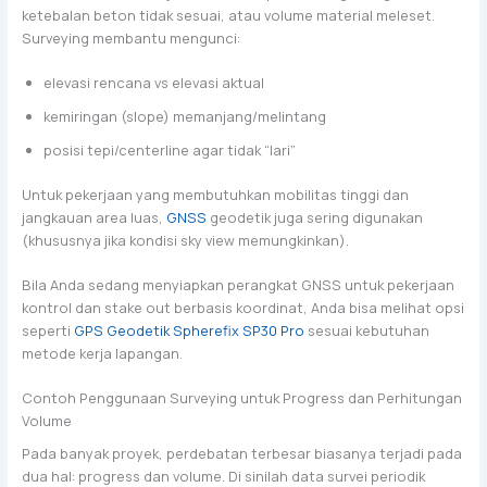
ketebalan beton tidak sesuai, atau volume material meleset.
Surveying membantu mengunci:
elevasi rencana vs elevasi aktual
kemiringan (slope) memanjang/melintang
posisi tepi/centerline agar tidak “lari”
Untuk pekerjaan yang membutuhkan mobilitas tinggi dan
jangkauan area luas,
GNSS
geodetik juga sering digunakan
(khususnya jika kondisi sky view memungkinkan).
Bila Anda sedang menyiapkan perangkat GNSS untuk pekerjaan
kontrol dan stake out berbasis koordinat, Anda bisa melihat opsi
seperti
GPS Geodetik Spherefix SP30 Pro
sesuai kebutuhan
metode kerja lapangan.
Contoh Penggunaan Surveying untuk Progress dan Perhitungan
Volume
Pada banyak proyek, perdebatan terbesar biasanya terjadi pada
dua hal: progress dan volume. Di sinilah data survei periodik