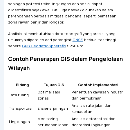
sehingga potensi risiko lingkungan dan sosial dapat
diidentifikasi sejak awal. GIS juga banyak digunakan dalam
perencanaan berbasis mitigasi bencana, seperti pemetaan
zona rawan banjir dan longsor.
Analisis ini membutuhkan data topografi yang presisi, yang
umumnya diperoleh dari perangkat
GNSS
berkualitas tinggi
seperti
GPS Geodetik Spherefix
SP30 Pro.
Contoh Penerapan GIS dalam Pengelolaan
Wilayah
Bidang
Tujuan GIS
Contoh Implementasi
Optimalisasi
Penentuan kawasan industri
Tata ruang
zonasi
dan permukiman
Analisis rute jalan dan
Transportasi
Efisiensi jaringan
kemacetan
Monitoring
Analisis deforestasi dan
Lingkungan
perubahan lahan
degradasi lingkungan