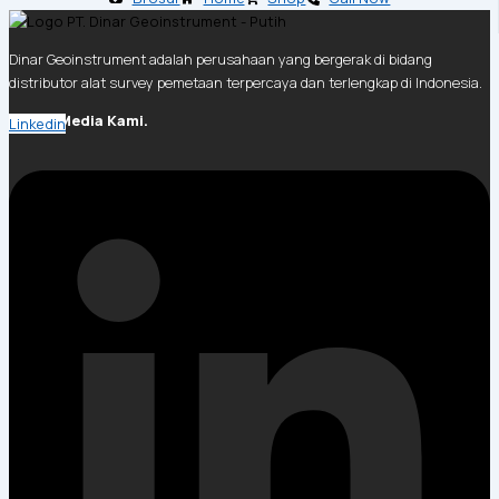
Dinar Geoinstrument adalah perusahaan yang bergerak di bidang
distributor alat survey pemetaan terpercaya dan terlengkap di Indonesia.
Social Media Kami.
Linkedin