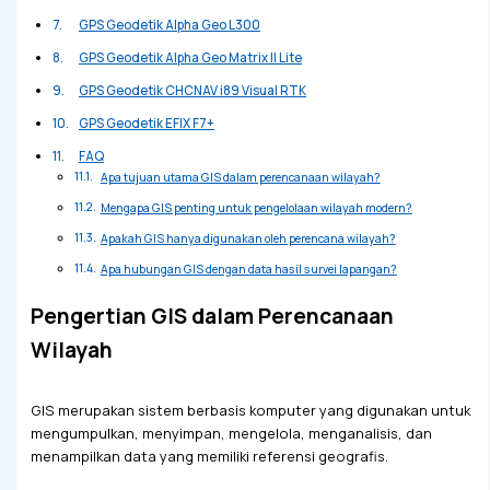
GPS Geodetik Alpha Geo L300
GPS Geodetik Alpha Geo Matrix II Lite
GPS Geodetik CHCNAV i89 Visual RTK
GPS Geodetik EFIX F7+
FAQ
Apa tujuan utama GIS dalam perencanaan wilayah?
Mengapa GIS penting untuk pengelolaan wilayah modern?
Apakah GIS hanya digunakan oleh perencana wilayah?
Apa hubungan GIS dengan data hasil survei lapangan?
Pengertian GIS dalam Perencanaan
Wilayah
GIS merupakan sistem berbasis komputer yang digunakan untuk
mengumpulkan, menyimpan, mengelola, menganalisis, dan
menampilkan data yang memiliki referensi geografis.