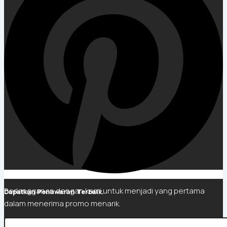
Berlangganan dengan kami untuk menjadi yang pertama
Dapatkan Penawaran Terbaik.
dalam menerima promo menarik.