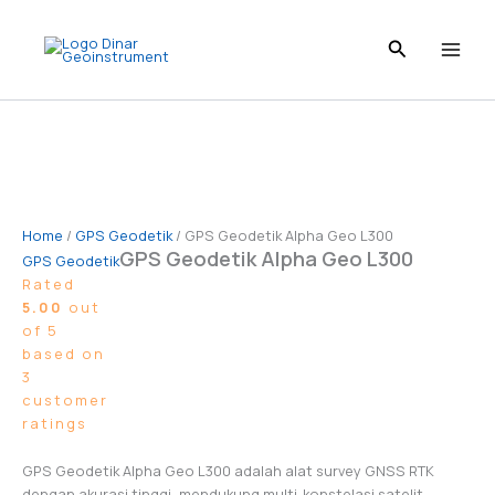
Skip
to
content
Home
/
GPS Geodetik
/ GPS Geodetik Alpha Geo L300
GPS Geodetik Alpha Geo L300
GPS Geodetik
Rated
5.00
out
of 5
based on
3
customer
ratings
GPS Geodetik Alpha Geo L300 adalah alat survey GNSS RTK
dengan akurasi tinggi, mendukung multi-konstelasi satelit,