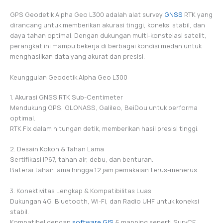
GPS Geodetik Alpha Geo L300 adalah alat survey
GNSS
RTK yang
dirancang untuk memberikan akurasi tinggi, koneksi stabil, dan
daya tahan optimal. Dengan dukungan multi-konstelasi satelit,
perangkat ini mampu bekerja di berbagai kondisi medan untuk
menghasilkan data yang akurat dan presisi.
Keunggulan Geodetik Alpha Geo L300
1. Akurasi GNSS RTK Sub-Centimeter
Mendukung GPS, GLONASS, Galileo, BeiDou untuk performa
optimal.
RTK Fix dalam hitungan detik, memberikan hasil presisi tinggi.
2. Desain Kokoh & Tahan Lama
Sertifikasi IP67, tahan air, debu, dan benturan.
Baterai tahan lama hingga 12 jam pemakaian terus-menerus.
3. Konektivitas Lengkap & Kompatibilitas Luas
Dukungan 4G, Bluetooth, Wi-Fi, dan Radio UHF untuk koneksi
stabil.
Kompatibel dengan
software GIS
& mapping seperti SurvCE,