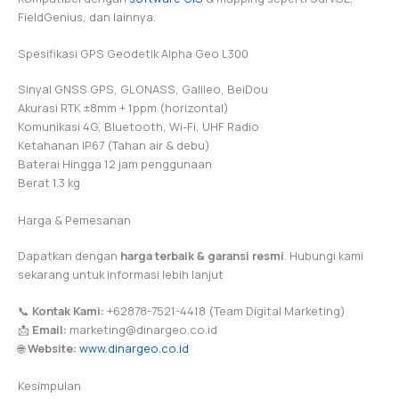
FieldGenius, dan lainnya.
Spesifikasi GPS Geodetik Alpha Geo L300
Sinyal GNSS GPS, GLONASS, Galileo, BeiDou
Akurasi RTK ±8mm + 1ppm (horizontal)
Komunikasi 4G, Bluetooth, Wi-Fi, UHF Radio
Ketahanan IP67 (Tahan air & debu)
Baterai Hingga 12 jam penggunaan
Berat 1.3 kg
Harga & Pemesanan
Dapatkan dengan
harga terbaik & garansi resmi
. Hubungi kami
sekarang untuk informasi lebih lanjut
📞
Kontak Kami:
+62878-7521-4418 (Team Digital Marketing)
📩
Email:
marketing@dinargeo.co.id
🌐
Website:
www.dinargeo.co.id
Kesimpulan