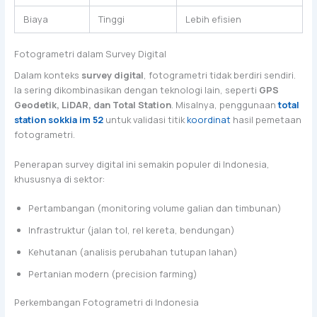
Biaya
Tinggi
Lebih efisien
Fotogrametri dalam Survey Digital
Dalam konteks
survey digital
, fotogrametri tidak berdiri sendiri.
Ia sering dikombinasikan dengan teknologi lain, seperti
GPS
Geodetik, LiDAR, dan Total Station
. Misalnya, penggunaan
total
station sokkia im 52
untuk validasi titik
koordinat
hasil pemetaan
fotogrametri.
Penerapan survey digital ini semakin populer di Indonesia,
khususnya di sektor:
Pertambangan (monitoring volume galian dan timbunan)
Infrastruktur (jalan tol, rel kereta, bendungan)
Kehutanan (analisis perubahan tutupan lahan)
Pertanian modern (precision farming)
Perkembangan Fotogrametri di Indonesia