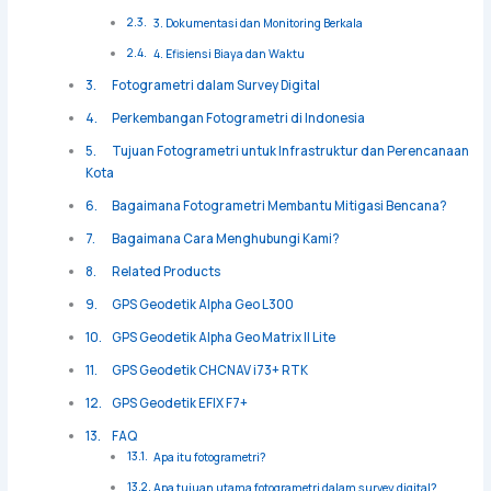
3. Dokumentasi dan Monitoring Berkala
4. Efisiensi Biaya dan Waktu
Fotogrametri dalam Survey Digital
Perkembangan Fotogrametri di Indonesia
Tujuan Fotogrametri untuk Infrastruktur dan Perencanaan
Kota
Bagaimana Fotogrametri Membantu Mitigasi Bencana?
Bagaimana Cara Menghubungi Kami?
Related Products
GPS Geodetik Alpha Geo L300
GPS Geodetik Alpha Geo Matrix II Lite
GPS Geodetik CHCNAV i73+ RTK
GPS Geodetik EFIX F7+
FAQ
Apa itu fotogrametri?
Apa tujuan utama fotogrametri dalam survey digital?