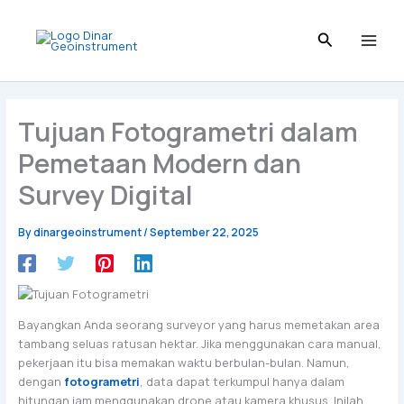
I
L
T
P
F
Skip
n
i
i
i
a
to
s
n
k
n
c
content
t
k
T
t
e
a
e
o
e
b
g
d
k
r
o
r
I
e
o
Tujuan Fotogrametri dalam
a
n
s
k
m
t
Pemetaan Modern dan
Survey Digital
By
dinargeoinstrument
/
September 22, 2025
Bayangkan Anda seorang surveyor yang harus memetakan area
tambang seluas ratusan hektar. Jika menggunakan cara manual,
pekerjaan itu bisa memakan waktu berbulan-bulan. Namun,
dengan
fotogrametri
, data dapat terkumpul hanya dalam
hitungan jam menggunakan drone atau kamera khusus. Inilah