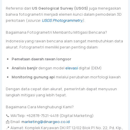
Referensi dari
US Geological Survey (USGS)
juga menegaskan
bahwa fotogrametri menjadi elemen kunci dalam pemodelan 3D
perkotaan (
source:
USGS Photogrammetry
)
.
Bagaimana Fotogrametri Membantu Mitigasi Bencana?
Indonesia yang rawan bencana alam sangat membutuhkan data
akurat. Fotogrametri memiliki peran penting dalam:
Pemetaan daerah rawan longsor
Analisis banjir
dengan model
elevasi
digital (DEM)
Monitoring gunung api
melalui perubahan morfologi kawah
Dengan data cepat dan akurat, pemerintah dapat menyusun
langkah mitigasi yang lebih tepat.
Bagaimana Cara Menghubungi Kami?
📞 WA/Telp: +62878-7521-4418 (Digital Marketing)
📩 Email:
marketing@dinargeo.co.id
📍 Alamat: Komplek Karyawan DKI RT 12/02 Blok P1 No. 22, Pd. Klp.,