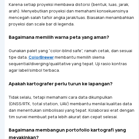
Karena setiap proyeksi membawa distorsi (bentuk, luas, jarak,
arah). Menyebutkan proyeksi dan memahami konsekuensinya
mencegah salah tafsir angka jarak/luas. Biasakan menambahkan
proyeksi dan scale bar di legenda.
Bagaimana memilih warna peta yang aman?
Gunakan palet yang “color-blind safe”, ramah cetak, dan sesuai
tipe data.
ColorBrewer
membantu memilih skema
sequential/diverging/qualitative yang tepat. Uji rasio kontras
agar label/simbol terbaca.
Apakah kartografer perlu turun ke lapangan?
Tidak selalu, tetapi memahami cara data dikumpulkan
(GNSS/RTK, total station, UAV) membantu menilai kualitas data
dan menentukan simbolisasi yang tepat. Kolaborasi erat dengan
tim survei membuat peta lebih akurat dan cepat selesai.
Bagaimana membangun portofolio kartografi yang
meyakinkan?