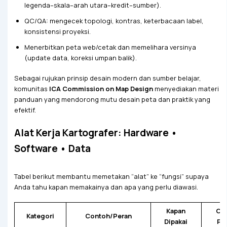
legenda–skala–arah utara–kredit–sumber).
QC/QA: mengecek topologi, kontras, keterbacaan label,
konsistensi proyeksi.
Menerbitkan peta web/cetak dan memelihara versinya
(update data, koreksi umpan balik).
Sebagai rujukan prinsip desain modern dan sumber belajar,
komunitas
ICA Commission on Map Design
menyediakan materi
panduan yang mendorong mutu desain peta dan praktik yang
efektif.
Alat Kerja Kartografer: Hardware •
Software • Data
Tabel berikut membantu memetakan “alat” ke “fungsi” supaya
Anda tahu kapan memakainya dan apa yang perlu diawasi.
Kapan
Cat
Kategori
Contoh/Peran
Dipakai
Pra