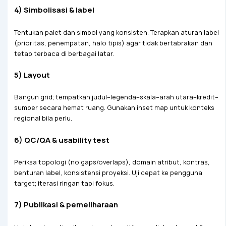
4) Simbolisasi & label
Tentukan palet dan simbol yang konsisten. Terapkan aturan label
(prioritas, penempatan, halo tipis) agar tidak bertabrakan dan
tetap terbaca di berbagai latar.
5) Layout
Bangun grid; tempatkan judul–legenda–skala–arah utara–kredit–
sumber secara hemat ruang. Gunakan inset map untuk konteks
regional bila perlu.
6) QC/QA & usability test
Periksa topologi (no gaps/overlaps), domain atribut, kontras,
benturan label, konsistensi proyeksi. Uji cepat ke pengguna
target; iterasi ringan tapi fokus.
7) Publikasi & pemeliharaan