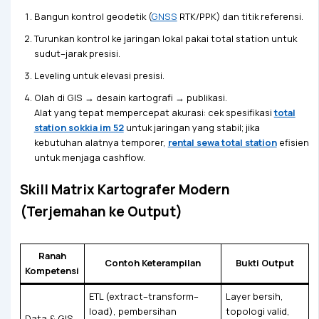
Bangun kontrol geodetik (
GNSS
RTK/PPK) dan titik referensi.
Turunkan kontrol ke jaringan lokal pakai total station untuk
sudut–jarak presisi.
Leveling untuk elevasi presisi.
Olah di GIS → desain kartografi → publikasi.
Alat yang tepat mempercepat akurasi: cek spesifikasi
total
station sokkia im 52
untuk jaringan yang stabil; jika
kebutuhan alatnya temporer,
rental sewa total station
efisien
untuk menjaga cashflow.
Skill Matrix Kartografer Modern
(Terjemahan ke Output)
Ranah
Contoh Keterampilan
Bukti Output
Kompetensi
ETL (extract–transform–
Layer bersih,
load), pembersihan
topologi valid,
Data & GIS