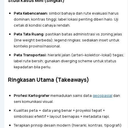
Studi Kasus Mini (Singkat)
Peta Kebencanaan:
simbol bahaya dan rute evakuasi harus
dominan; kontras tinggi; label lokasi penting diberi halo. Uji
cetak di kondisi cahaya rendah.
Peta Tata Ruang:
pastikan batas administrasi vs zoning jelas
(line weight berbeda); legend ringkas; sediakan inset untuk
konteks provinsi/nasional.
Peta Transportasi:
hierarki jalan (arteri–kolektor–lokal) tegas;
label rute bersih; gunakan diverging scheme untuk status
kepadatan bila perlu.
Ringkasan Utama (Takeaways)
Profesi Kartografer
memadukan sains data
geospasial
dan
seni komunikasi visual.
Kualitas peta = data yang benar + proyeksi tepat +
simbolisasi efektif + layout bernapas + metadata rapi.
Terapkan prinsip desain modern (hierarki, kontras, tipografi)