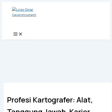
Skip
to
content
Profesi Kartografer: Alat,
Tanggung Jawab, Karier