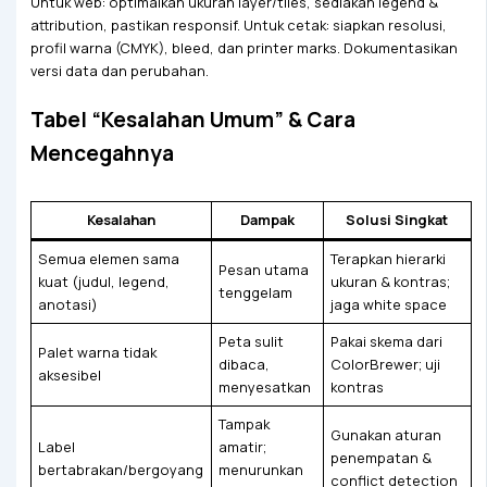
Untuk web: optimalkan ukuran layer/tiles, sediakan legend &
attribution, pastikan responsif. Untuk cetak: siapkan resolusi,
profil warna (CMYK), bleed, dan printer marks. Dokumentasikan
versi data dan perubahan.
Tabel “Kesalahan Umum” & Cara
Mencegahnya
Kesalahan
Dampak
Solusi Singkat
Semua elemen sama
Terapkan hierarki
Pesan utama
kuat (judul, legend,
ukuran & kontras;
tenggelam
anotasi)
jaga white space
Peta sulit
Pakai skema dari
Palet warna tidak
dibaca,
ColorBrewer; uji
aksesibel
menyesatkan
kontras
Tampak
Gunakan aturan
Label
amatir;
penempatan &
bertabrakan/bergoyang
menurunkan
conflict detection