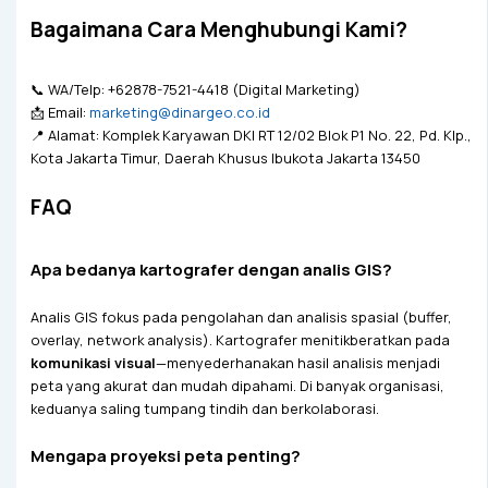
Bagaimana Cara Menghubungi Kami?
📞 WA/Telp: +62878-7521-4418 (Digital Marketing)
📩 Email:
marketing@dinargeo.co.id
📍 Alamat: Komplek Karyawan DKI RT 12/02 Blok P1 No. 22, Pd. Klp.,
Kota Jakarta Timur, Daerah Khusus Ibukota Jakarta 13450
FAQ
Apa bedanya kartografer dengan analis GIS?
Analis GIS fokus pada pengolahan dan analisis spasial (buffer,
overlay, network analysis). Kartografer menitikberatkan pada
komunikasi visual
—menyederhanakan hasil analisis menjadi
peta yang akurat dan mudah dipahami. Di banyak organisasi,
keduanya saling tumpang tindih dan berkolaborasi.
Mengapa proyeksi peta penting?