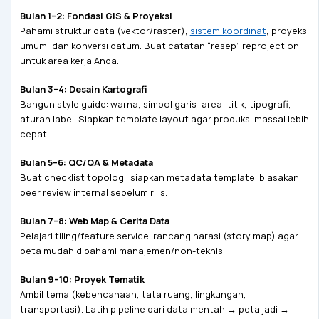
Bulan 1–2: Fondasi GIS & Proyeksi
Pahami struktur data (vektor/raster),
sistem koordinat
, proyeksi
umum, dan konversi datum. Buat catatan “resep” reprojection
untuk area kerja Anda.
Bulan 3–4: Desain Kartografi
Bangun style guide: warna, simbol garis–area–titik, tipografi,
aturan label. Siapkan template layout agar produksi massal lebih
cepat.
Bulan 5–6: QC/QA & Metadata
Buat checklist topologi; siapkan metadata template; biasakan
peer review internal sebelum rilis.
Bulan 7–8: Web Map & Cerita Data
Pelajari tiling/feature service; rancang narasi (story map) agar
peta mudah dipahami manajemen/non-teknis.
Bulan 9–10: Proyek Tematik
Ambil tema (kebencanaan, tata ruang, lingkungan,
transportasi). Latih pipeline dari data mentah → peta jadi →