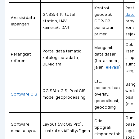
Kontrol
Pastik
GNSS/RTK, total
geodetik,
datum
Akuisisi data
station, UAV
GCP/CP,
proyek
lapangan
kamera/LiDAR
pemetaan
konsis
primer
sejak 
Cek
Mengambil
Portal data tematik,
lisensi/
Perangkat
data dasar
katalog metadata,
simpa
referensi
(batas adm.,
DEM/citra
sumbe
jalan,
elevasi
)
tangga
ETL,
Bangu
pembersihan,
QGIS/ArcGIS, PostGIS,
workfl
Software GIS
overlay,
model geoprocessing
bisa di
generalisasi,
(model
geocoding
Gunak
Grid,
Software
Layout (ArcGIS Pro),
baselin
tipografi,
desain/layout
Illustrator/Affinity/Figma
jaga w
ekspor cetak
space