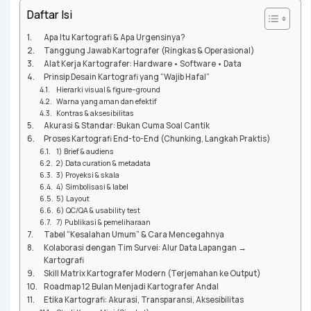
Daftar Isi
Apa Itu Kartografi & Apa Urgensinya?
Tanggung Jawab Kartografer (Ringkas & Operasional)
Alat Kerja Kartografer: Hardware • Software • Data
Prinsip Desain Kartografi yang “Wajib Hafal”
Hierarki visual & figure–ground
Warna yang aman dan efektif
Kontras & aksesibilitas
Akurasi & Standar: Bukan Cuma Soal Cantik
Proses Kartografi End-to-End (Chunking, Langkah Praktis)
1) Brief & audiens
2) Data curation & metadata
3) Proyeksi & skala
4) Simbolisasi & label
5) Layout
6) QC/QA & usability test
7) Publikasi & pemeliharaan
Tabel “Kesalahan Umum” & Cara Mencegahnya
Kolaborasi dengan Tim Survei: Alur Data Lapangan →
Kartografi
Skill Matrix Kartografer Modern (Terjemahan ke Output)
Roadmap 12 Bulan Menjadi Kartografer Andal
Etika Kartografi: Akurasi, Transparansi, Aksesibilitas