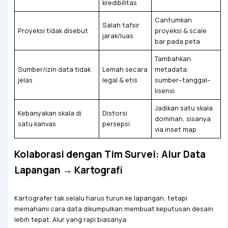
kredibilitas
Cantumkan
Salah tafsir
Proyeksi tidak disebut
proyeksi & scale
jarak/luas
bar pada peta
Tambahkan
Sumber/izin data tidak
Lemah secara
metadata:
jelas
legal & etis
sumber–tanggal–
lisensi
Jadikan satu skala
Kebanyakan skala di
Distorsi
dominan, sisanya
satu kanvas
persepsi
via inset map
Kolaborasi dengan Tim Survei: Alur Data
Lapangan → Kartografi
Kartografer tak selalu harus turun ke lapangan, tetapi
memahami cara data dikumpulkan membuat keputusan desain
lebih tepat. Alur yang rapi biasanya: