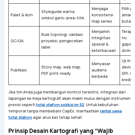
Menjaga
Pilih p
Styleguide warna,
Palet & ikon
konsistensi
aman b
simbol garis–area–titik
map series
buta w
Menjamin
Terapka
Rule topologi, validasi
integritas
no
QC/QA
proyeksi, pengecekan
spasial &
gaps/o
label
keterbacaan
domain
Uji mult
Menyasar
Story map, web map,
device 
Publikasi
audiens
PDF print-ready
DPI; s
berbeda
kredit
Jika tim Anda juga membangun kontrol terestris, integrasi dari
lapangan ke meja kartografi akan makin mulus dengan instrumen
presisi seperti
total station sokkia im 52
. Untuk kebutuhan
temporal tanpa membebani CapEx, manfaatkan
rental sewa
total station
agar arus kas tetap sehat.
Prinsip Desain Kartografi yang “Wajib