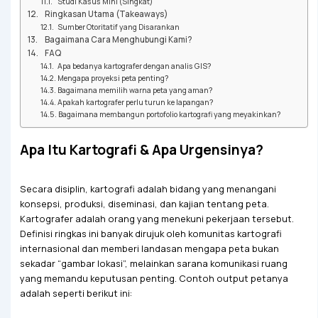
Studi Kasus Mini (Singkat)
Ringkasan Utama (Takeaways)
Sumber Otoritatif yang Disarankan
Bagaimana Cara Menghubungi Kami?
FAQ
Apa bedanya kartografer dengan analis GIS?
Mengapa proyeksi peta penting?
Bagaimana memilih warna peta yang aman?
Apakah kartografer perlu turun ke lapangan?
Bagaimana membangun portofolio kartografi yang meyakinkan?
Apa Itu Kartografi & Apa Urgensinya?
Secara disiplin, kartografi adalah bidang yang menangani
konsepsi, produksi, diseminasi, dan kajian tentang peta.
Kartografer adalah orang yang menekuni pekerjaan tersebut.
Definisi ringkas ini banyak dirujuk oleh komunitas kartografi
internasional dan memberi landasan mengapa peta bukan
sekadar “gambar lokasi”, melainkan sarana komunikasi ruang
yang memandu keputusan penting. Contoh output petanya
adalah seperti berikut ini: