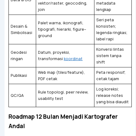
vektor/raster, geocoding,
metadata
join
lengkap
Seri peta
Palet warna, ikonografi,
Desain &
konsisten;
tipografi, hierarki, figure–
Simbolisasi
legenda ringkas;
ground
label rapi
Konversi lintas
Geodesi
Datum, proyeksi,
sistem tanpa
ringan
transformasi
koordinat
shift
Web map (tiles/feature),
Peta responsif;
Publikasi
PDF cetak
cetak tajam
Log koreksi;
Rule topologi, peer review,
QC/QA
release notes
usability test
yang bisa diaudit
Roadmap 12 Bulan Menjadi Kartografer
Andal