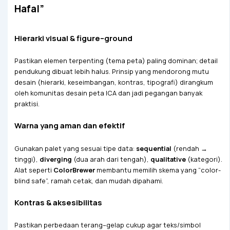
Hafal”
Hierarki visual & figure–ground
Pastikan elemen terpenting (tema peta) paling dominan; detail
pendukung dibuat lebih halus. Prinsip yang mendorong mutu
desain (hierarki, keseimbangan, kontras, tipografi) dirangkum
oleh komunitas desain peta ICA dan jadi pegangan banyak
praktisi.
Warna yang aman dan efektif
Gunakan palet yang sesuai tipe data:
sequential
(rendah →
tinggi),
diverging
(dua arah dari tengah),
qualitative
(kategori).
Alat seperti
ColorBrewer
membantu memilih skema yang “color-
blind safe”, ramah cetak, dan mudah dipahami.
Kontras & aksesibilitas
Pastikan perbedaan terang–gelap cukup agar teks/simbol