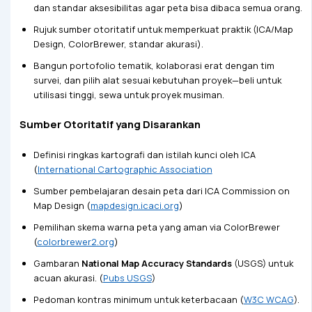
dan standar aksesibilitas agar peta bisa dibaca semua orang.
Rujuk sumber otoritatif untuk memperkuat praktik (ICA/Map
Design, ColorBrewer, standar akurasi).
Bangun portofolio tematik, kolaborasi erat dengan tim
survei, dan pilih alat sesuai kebutuhan proyek—beli untuk
utilisasi tinggi, sewa untuk proyek musiman.
Sumber Otoritatif yang Disarankan
Definisi ringkas kartografi dan istilah kunci oleh ICA
(
International Cartographic Association
Sumber pembelajaran desain peta dari ICA Commission on
Map Design (
mapdesign.icaci.org
)
Pemilihan skema warna peta yang aman via ColorBrewer
(
colorbrewer2.org
)
Gambaran
National Map Accuracy Standards
(USGS) untuk
acuan akurasi. (
Pubs USGS
)
Pedoman kontras minimum untuk keterbacaan (
W3C WCAG
).