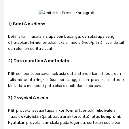
1) Brief & audiens
Definisikan masalah, siapa pembacanya, dan aksi apa yang
diharapkan. Ini menentukan skala, media (web/print), level detail,
dan elemen cerita visual.
2) Data curation & metadata
Pilih sumber tepercaya, cek usia data, standarkan atribut, dan
tulis metadata ringkas (sumber–tanggal–izin–proyeksi–metode).
Metadata membuat peta bisa diaudit dan dipercaya.
3) Proyeksi & skala
Pilih proyeksi sesuai tujuan:
konformal
(bentuk),
ekuivalen
(luas),
ekuidistan
(jarak pada arah tertentu), atau
kompromi
.
Nyatakan proyeksi dan skala pada legenda, sertakan scale bar.