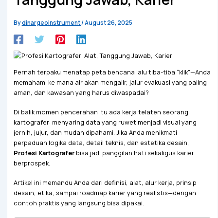
By
dinargeoinstrument
/
August 26, 2025
Pernah terpaku menatap peta bencana lalu tiba-tiba “klik”—Anda
memahami ke mana air akan mengalir, jalur evakuasi yang paling
aman, dan kawasan yang harus diwaspadai?
Di balik momen pencerahan itu ada kerja telaten seorang
kartografer: menyaring data yang ruwet menjadi visual yang
jernih, jujur, dan mudah dipahami. Jika Anda menikmati
perpaduan logika data, detail teknis, dan estetika desain,
Profesi Kartografer
bisa jadi panggilan hati sekaligus karier
berprospek.
Artikel ini memandu Anda dari definisi, alat, alur kerja, prinsip
desain, etika, sampai roadmap karier yang realistis—dengan
contoh praktis yang langsung bisa dipakai.