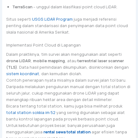
TerraScan
– unggul dalam klasifikasi point cloud LiDAR.
Situs seperti
USGS LiDAR Program
juga menjadi referensi
penting dalam standarisasi dan penyimpanan data point cloud
skala nasional di Amerika Serikat.
Implementasi Point Cloud di Lapangan
Dalam praktiknya, tim survei akan menggunakan alat seperti
drone LiDAR
,
mobile mapping
, atau
terrestrial laser scanner
(TLS)
. Data hasil pemindaian dikumpulkan, disinkronkan dengan
sistem koordinat
, dan kemudian diolah.
Contoh penerapan nyata misalnya dalam survei jalan tol baru.
Daripada melakukan pengukuran manual dengan total station di
seluruh jalur, cukup menggunakan drone LiDAR yang dapat
menangkap ribuan hektar area dengan detail milimeter.
Bicara tentang total station, kamu juga bisa melihat produk
total station sokkia im 52
yang sering digunakan sebagai alat
bantu kontrol lapangan pada proyek berbasis point cloud.
Untuk kebutuhan proyek besar, banyak perusahaan juga
menggunakan jasa
rental sewa total station
agar efisien tanpa