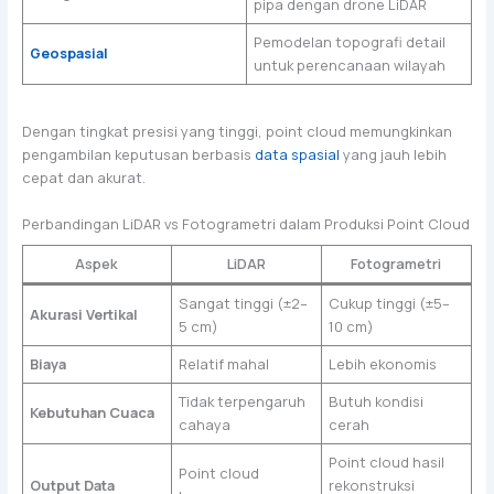
pipa dengan drone LiDAR
Pemodelan topografi detail
Geospasial
untuk perencanaan wilayah
Dengan tingkat presisi yang tinggi, point cloud memungkinkan
pengambilan keputusan berbasis
data spasial
yang jauh lebih
cepat dan akurat.
Perbandingan LiDAR vs Fotogrametri dalam Produksi Point Cloud
Aspek
LiDAR
Fotogrametri
Sangat tinggi (±2–
Cukup tinggi (±5–
Akurasi Vertikal
5 cm)
10 cm)
Biaya
Relatif mahal
Lebih ekonomis
Tidak terpengaruh
Butuh kondisi
Kebutuhan Cuaca
cahaya
cerah
Point cloud hasil
Point cloud
Output Data
rekonstruksi