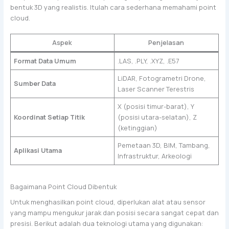
bentuk 3D yang realistis. Itulah cara sederhana memahami point
cloud.
Aspek
Penjelasan
Format Data Umum
.LAS, .PLY, .XYZ, .E57
LiDAR, Fotogrametri Drone,
Sumber Data
Laser Scanner Terestris
X (posisi timur-barat), Y
Koordinat Setiap Titik
(posisi utara-selatan), Z
(ketinggian)
Pemetaan 3D, BIM, Tambang,
Aplikasi Utama
Infrastruktur, Arkeologi
Bagaimana Point Cloud Dibentuk
Untuk menghasilkan point cloud, diperlukan alat atau sensor
yang mampu mengukur jarak dan posisi secara sangat cepat dan
presisi. Berikut adalah dua teknologi utama yang digunakan: