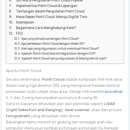
Software Pengolahan Point Cloud Populer
Implementasi Point Cloud di Lapangan
Tantangan dalam Pengolahan Point Cloud
Masa Depan Point Cloud: Menuju Digital Twin
Kesimpulan
Bagaimana Cara Menghubungi Kami?
FAQ
Apa yang dimaksud dengan Point Cloud?
Apa perbedaan Point Cloud dengan Model 3D?
Alat apa yang digunakan untuk membuat Point Cloud?
Apakah Point Cloud bisa diintegrasikan dengan GIS?
Apakah Point Cloud hanya digunakan di bidang teknik sipil?
Apa Itu Point Cloud
Secara sederhana,
Point Cloud
adalah kumpulan titik-titik data
dalam ruang tiga dimensi (3D) yang merepresentasikan bentuk
permukaan suatu objek atau area. Setiap titik memiliki
koordinat
X, Y, dan Z yang menunjukkan posisinya di ruang 3D.
Data ini biasanya dihasilkan dari alat pemindai seperti
LiDAR
(Light Detection and Ranging)
,
laser scanner
, atau dari proses
fotogrametri
yang dihasilkan oleh drone.
Bayangkan kamu memotret gedung dari berbagai arah lalu
komputer menyusun kembali potongan-potongan itu menjadi