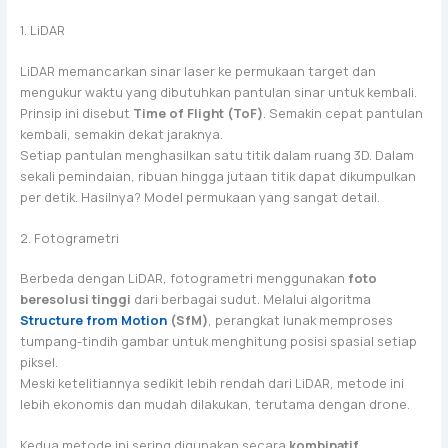
1. LiDAR
LiDAR memancarkan sinar laser ke permukaan target dan
mengukur waktu yang dibutuhkan pantulan sinar untuk kembali.
Prinsip ini disebut
Time of Flight (ToF)
. Semakin cepat pantulan
kembali, semakin dekat jaraknya.
Setiap pantulan menghasilkan satu titik dalam ruang 3D. Dalam
sekali pemindaian, ribuan hingga jutaan titik dapat dikumpulkan
per detik. Hasilnya? Model permukaan yang sangat detail.
2. Fotogrametri
Berbeda dengan LiDAR, fotogrametri menggunakan
foto
beresolusi tinggi
dari berbagai sudut. Melalui algoritma
Structure from Motion
(SfM)
, perangkat lunak memproses
tumpang-tindih gambar untuk menghitung posisi spasial setiap
piksel.
Meski ketelitiannya sedikit lebih rendah dari LiDAR, metode ini
lebih ekonomis dan mudah dilakukan, terutama dengan drone.
Kedua metode ini sering digunakan secara
kombinatif
,