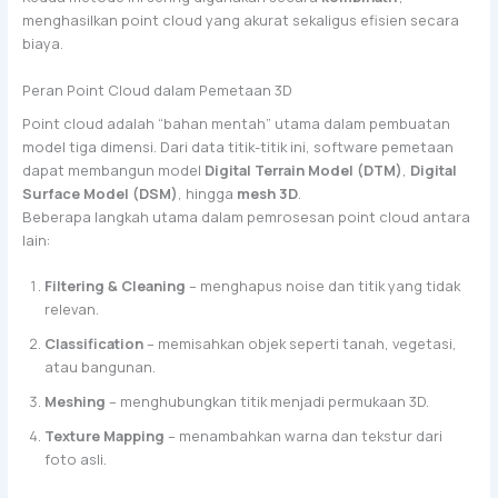
menghasilkan point cloud yang akurat sekaligus efisien secara
biaya.
Peran Point Cloud dalam Pemetaan 3D
Point cloud adalah “bahan mentah” utama dalam pembuatan
model tiga dimensi. Dari data titik-titik ini, software pemetaan
dapat membangun model
Digital Terrain Model (DTM)
,
Digital
Surface Model (DSM)
, hingga
mesh 3D
.
Beberapa langkah utama dalam pemrosesan point cloud antara
lain:
Filtering & Cleaning
– menghapus noise dan titik yang tidak
relevan.
Classification
– memisahkan objek seperti tanah, vegetasi,
atau bangunan.
Meshing
– menghubungkan titik menjadi permukaan 3D.
Texture Mapping
– menambahkan warna dan tekstur dari
foto asli.