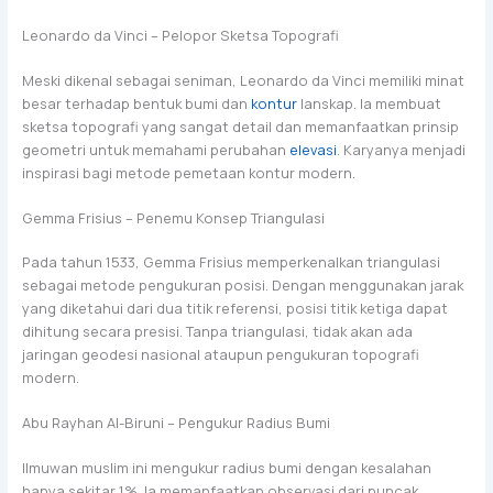
Leonardo da Vinci – Pelopor Sketsa Topografi
Meski dikenal sebagai seniman, Leonardo da Vinci memiliki minat
besar terhadap bentuk bumi dan
kontur
lanskap. Ia membuat
sketsa topografi yang sangat detail dan memanfaatkan prinsip
geometri untuk memahami perubahan
elevasi
. Karyanya menjadi
inspirasi bagi metode pemetaan kontur modern.
Gemma Frisius – Penemu Konsep Triangulasi
Pada tahun 1533, Gemma Frisius memperkenalkan triangulasi
sebagai metode pengukuran posisi. Dengan menggunakan jarak
yang diketahui dari dua titik referensi, posisi titik ketiga dapat
dihitung secara presisi. Tanpa triangulasi, tidak akan ada
jaringan geodesi nasional ataupun pengukuran topografi
modern.
Abu Rayhan Al-Biruni – Pengukur Radius Bumi
Ilmuwan muslim ini mengukur radius bumi dengan kesalahan
hanya sekitar 1%. Ia memanfaatkan observasi dari puncak