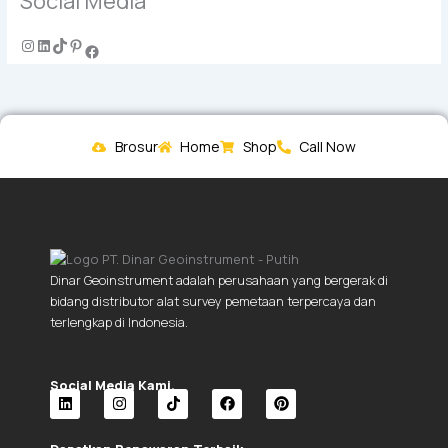
Social Media
Brosur
Home
Shop
Call Now
Dinar Geoinstrument adalah perusahaan yang bergerak di
bidang distributor alat survey pemetaan terpercaya dan
terlengkap di Indonesia.
Social Media Kami.
L
I
T
F
P
i
n
i
a
i