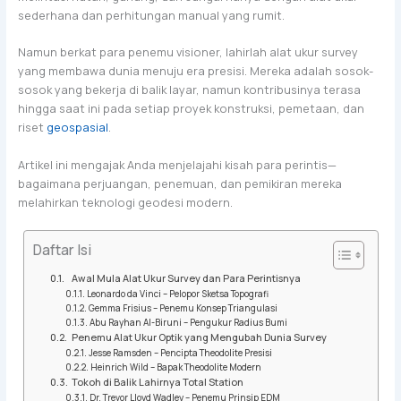
sederhana dan perhitungan manual yang rumit.
Namun berkat para penemu visioner, lahirlah alat ukur survey
yang membawa dunia menuju era presisi. Mereka adalah sosok-
sosok yang bekerja di balik layar, namun kontribusinya terasa
hingga saat ini pada setiap proyek konstruksi, pemetaan, dan
riset
geospasial
.
Artikel ini mengajak Anda menjelajahi kisah para perintis—
bagaimana perjuangan, penemuan, dan pemikiran mereka
melahirkan teknologi geodesi modern.
Daftar Isi
Awal Mula Alat Ukur Survey dan Para Perintisnya
Leonardo da Vinci – Pelopor Sketsa Topografi
Gemma Frisius – Penemu Konsep Triangulasi
Abu Rayhan Al-Biruni – Pengukur Radius Bumi
Penemu Alat Ukur Optik yang Mengubah Dunia Survey
Jesse Ramsden – Pencipta Theodolite Presisi
Heinrich Wild – Bapak Theodolite Modern
Tokoh di Balik Lahirnya Total Station
Dr. Trevor Lloyd Wadley – Penemu Prinsip EDM