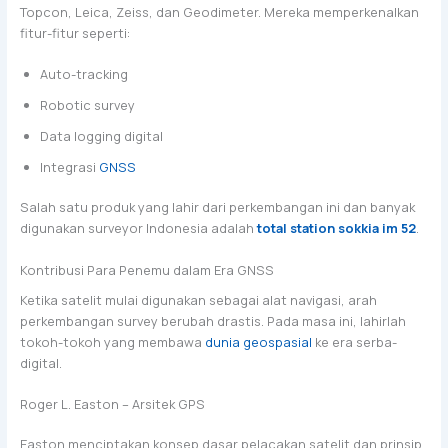
Topcon, Leica, Zeiss, dan Geodimeter. Mereka memperkenalkan
fitur-fitur seperti:
Auto-tracking
Robotic survey
Data logging digital
Integrasi
GNSS
Salah satu produk yang lahir dari perkembangan ini dan banyak
digunakan surveyor Indonesia adalah
total station sokkia im 52
.
Kontribusi Para Penemu dalam Era GNSS
Ketika satelit mulai digunakan sebagai alat navigasi, arah
perkembangan survey berubah drastis. Pada masa ini, lahirlah
tokoh-tokoh yang membawa
dunia geospasial
ke era serba-
digital.
Roger L. Easton – Arsitek GPS
Easton menciptakan konsep dasar pelacakan satelit dan prinsip