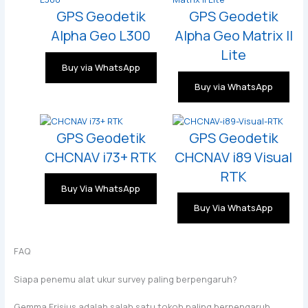
GPS Geodetik
GPS Geodetik
Alpha Geo L300
Alpha Geo Matrix II
Lite
Buy via WhatsApp
Buy via WhatsApp
GPS Geodetik
GPS Geodetik
CHCNAV i73+ RTK
CHCNAV i89 Visual
RTK
Buy Via WhatsApp
Buy Via WhatsApp
FAQ
Siapa penemu alat ukur survey paling berpengaruh?
Gemma Frisius adalah salah satu tokoh paling berpengaruh