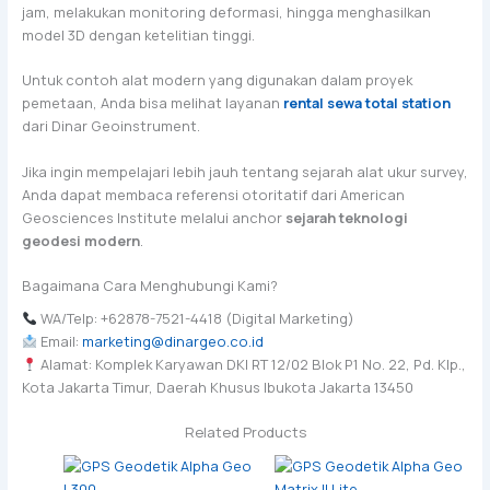
jam, melakukan monitoring deformasi, hingga menghasilkan
model 3D dengan ketelitian tinggi.
Untuk contoh alat modern yang digunakan dalam proyek
pemetaan, Anda bisa melihat layanan
rental sewa total station
dari Dinar Geoinstrument.
Jika ingin mempelajari lebih jauh tentang sejarah alat ukur survey,
Anda dapat membaca referensi otoritatif dari American
Geosciences Institute melalui anchor
sejarah teknologi
geodesi modern
.
Bagaimana Cara Menghubungi Kami?
WA/Telp: +62878-7521-4418 (Digital Marketing)
Email:
marketing@dinargeo.co.id
Alamat: Komplek Karyawan DKI RT 12/02 Blok P1 No. 22, Pd. Klp.,
Kota Jakarta Timur, Daerah Khusus Ibukota Jakarta 13450
Related Products