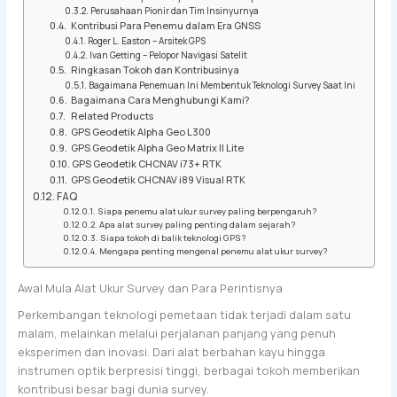
Perusahaan Pionir dan Tim Insinyurnya
Kontribusi Para Penemu dalam Era GNSS
Roger L. Easton – Arsitek GPS
Ivan Getting – Pelopor Navigasi Satelit
Ringkasan Tokoh dan Kontribusinya
Bagaimana Penemuan Ini Membentuk Teknologi Survey Saat Ini
Bagaimana Cara Menghubungi Kami?
Related Products
GPS Geodetik Alpha Geo L300
GPS Geodetik Alpha Geo Matrix II Lite
GPS Geodetik CHCNAV i73+ RTK
GPS Geodetik CHCNAV i89 Visual RTK
FAQ
Siapa penemu alat ukur survey paling berpengaruh?
Apa alat survey paling penting dalam sejarah?
Siapa tokoh di balik teknologi GPS?
Mengapa penting mengenal penemu alat ukur survey?
Awal Mula Alat Ukur Survey dan Para Perintisnya
Perkembangan teknologi pemetaan tidak terjadi dalam satu
malam, melainkan melalui perjalanan panjang yang penuh
eksperimen dan inovasi. Dari alat berbahan kayu hingga
instrumen optik berpresisi tinggi, berbagai tokoh memberikan
kontribusi besar bagi dunia survey.