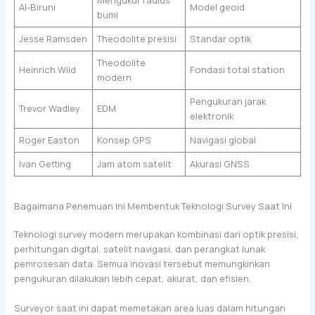
Mengukur radius
Al-Biruni
Model geoid
bumi
Jesse Ramsden
Theodolite presisi
Standar optik
Theodolite
Heinrich Wild
Fondasi total station
modern
Pengukuran jarak
Trevor Wadley
EDM
elektronik
Roger Easton
Konsep GPS
Navigasi global
Ivan Getting
Jam atom satelit
Akurasi GNSS
Bagaimana Penemuan Ini Membentuk Teknologi Survey Saat Ini
Teknologi survey modern merupakan kombinasi dari optik presisi,
perhitungan digital, satelit navigasi, dan perangkat lunak
pemrosesan data. Semua inovasi tersebut memungkinkan
pengukuran dilakukan lebih cepat, akurat, dan efisien.
Surveyor saat ini dapat memetakan area luas dalam hitungan