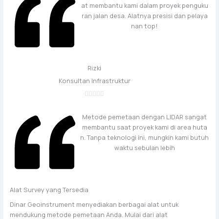
at membantu kami dalam proyek penguku
ran jalan desa. Alatnya presisi dan pelaya
nan top!
Rizki
Konsultan Infrastruktur
Metode pemetaan dengan LIDAR sangat
membantu saat proyek kami di area huta
n. Tanpa teknologi ini, mungkin kami butuh
waktu sebulan lebih
Alat Survey yang Tersedia
Dinar Geoinstrument menyediakan berbagai alat untuk
mendukung metode pemetaan Anda. Mulai dari alat