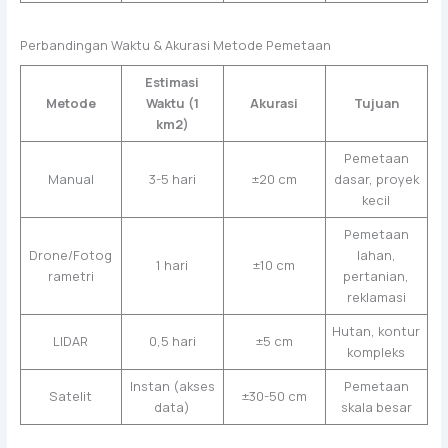
Perbandingan Waktu & Akurasi Metode Pemetaan
Estimasi
Metode
Waktu (1
Akurasi
Tujuan
km2)
Pemetaan
Manual
3-5 hari
±20 cm
dasar, proyek
kecil
Pemetaan
Drone/Fotog
lahan,
1 hari
±10 cm
rametri
pertanian,
reklamasi
Hutan, kontur
LIDAR
0,5 hari
±5 cm
kompleks
Instan (akses
Pemetaan
Satelit
±30-50 cm
data)
skala besar