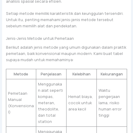
analisis spasial secara efisien.
Setiap metode memiliki karakteristik dan keunggulan tersendiri.
Untuk itu, penting memahami jenis-jenis metode tersebut
sebelum memilih alat dan pendekatan.
Jenis-Jenis Metode untuk Pemetaan
Berikut adalah jenis metode yang umum digunakan dalam praktik
pemetaan, baik konvensional maupun modern. Kami buat tabel
supaya mudah untuk memahaminya:
Metode
Penjelasan
Kelebihan
Kekurangan
Menggunaka
n alat seperti
Waktu
Pemetaan
kompas,
Hemat biaya,
pengerjaan
Manual
meteran,
cocok untuk
lama, risiko
(Konvensiona
theodolite,
area kecil
human error
l)
dan total
tinggi
station
Menggunaka