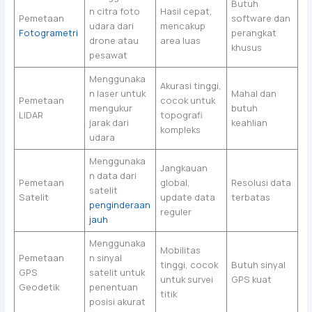
Butuh
n citra foto
Hasil cepat,
Pemetaan
software dan
udara dari
mencakup
Fotogrametri
perangkat
drone atau
area luas
khusus
pesawat
Menggunaka
Akurasi tinggi,
n laser untuk
Mahal dan
Pemetaan
cocok untuk
mengukur
butuh
LIDAR
topografi
jarak dari
keahlian
kompleks
udara
Menggunaka
Jangkauan
n data dari
Pemetaan
global,
Resolusi data
satelit
Satelit
update data
terbatas
penginderaan
reguler
jauh
Menggunaka
Mobilitas
Pemetaan
n sinyal
tinggi, cocok
Butuh sinyal
GPS
satelit untuk
untuk survei
GPS kuat
Geodetik
penentuan
titik
posisi akurat