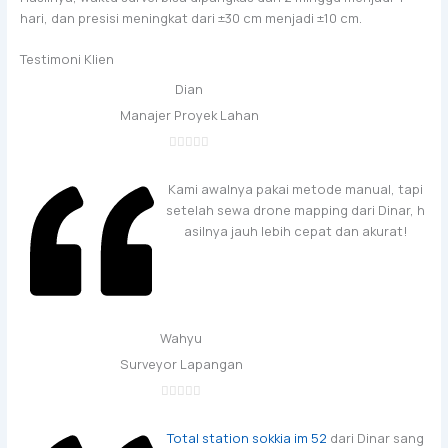
hari, dan presisi meningkat dari ±30 cm menjadi ±10 cm.
Testimoni Klien
Dian
Manajer Proyek Lahan
Kami awalnya pakai metode manual, tapi
setelah sewa drone mapping dari Dinar, h
asilnya jauh lebih cepat dan akurat!
Wahyu
Surveyor Lapangan
Total station sokkia im 52
dari Dinar sang