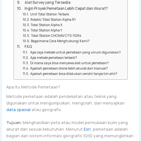
Alat Survey yang Tersedia
Ingin Proyek Pemetaan Lebih Cepat dan Akurat?
Unit Total Station Terbaik
Robotic Total Station Alpha R1
Total Station Alpha X
Total Station Alpha Y
Total Station CHCNAV CTS-112R4
Bagaimana Cara Menghubungi Kami?
FAQ
Apa saja metode untuk pemetaan yang umum digunakan?
Apa metode pemetaan terbaik?
Di mana saya bisa menyewa alat untuk pemetaan?
Apakah pemetaan drone lebih akurat dari manual?
Apakah pemetaan bisa dilakukan sendiri tanpa tim ahli?
Apa Itu Metode Pemetaan?
Metode pemetaan adalah pendekatan atau teknik yang
digunakan untuk mengumpulkan, mengolah, dan menyajikan
data spasial
atau geografis.
Tujuan:
Menghasilkan peta atau model permukaan bumi yang
akurat dan sesuai kebutuhan. Menurut
Esri
, pemetaan adalah
bagian dari sistem informasi geografis (GIS) yang memungkinkan