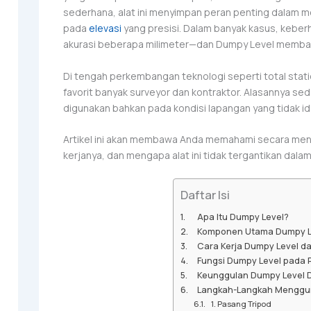
sederhana, alat ini menyimpan peran penting dalam m
pada
elevasi
yang presisi. Dalam banyak kasus, keberh
akurasi beberapa milimeter—dan Dumpy Level membant
Di tengah perkembangan teknologi seperti total statio
favorit banyak surveyor dan kontraktor. Alasannya sed
digunakan bahkan pada kondisi lapangan yang tidak id
Artikel ini akan membawa Anda memahami secara men
kerjanya, dan mengapa alat ini tidak tergantikan dal
Daftar Isi
Apa Itu Dumpy Level?
Komponen Utama Dumpy L
Cara Kerja Dumpy Level d
Fungsi Dumpy Level pada P
Keunggulan Dumpy Level D
Langkah-Langkah Menggu
1. Pasang Tripod