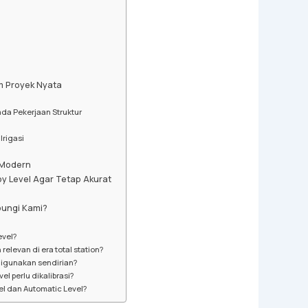
m Proyek Nyata
ada Pekerjaan Struktur
Irigasi
 Modern
 Level Agar Tetap Akurat
ungi Kami?
evel?
elevan di era total station?
digunakan sendirian?
l perlu dikalibrasi?
l dan Automatic Level?