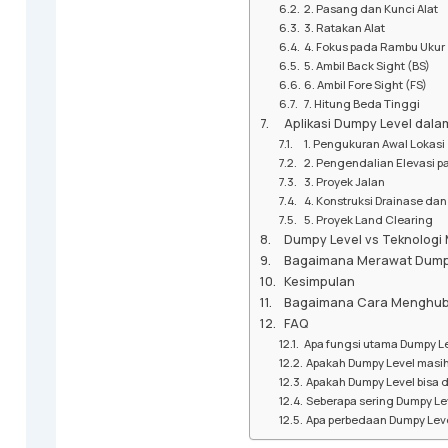
2. Pasang dan Kunci Alat
3. Ratakan Alat
4. Fokus pada Rambu Ukur
5. Ambil Back Sight (BS)
6. Ambil Fore Sight (FS)
7. Hitung Beda Tinggi
Aplikasi Dumpy Level dala
1. Pengukuran Awal Lokasi
2. Pengendalian Elevasi p
3. Proyek Jalan
4. Konstruksi Drainase dan 
5. Proyek Land Clearing
Dumpy Level vs Teknologi
Bagaimana Merawat Dumpy
Kesimpulan
Bagaimana Cara Menghub
FAQ
Apa fungsi utama Dumpy L
Apakah Dumpy Level masih r
Apakah Dumpy Level bisa 
Seberapa sering Dumpy Leve
Apa perbedaan Dumpy Leve