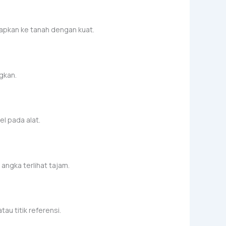
capkan ke tanah dengan kuat.
gkan.
l pada alat.
 angka terlihat tajam.
atau titik referensi.