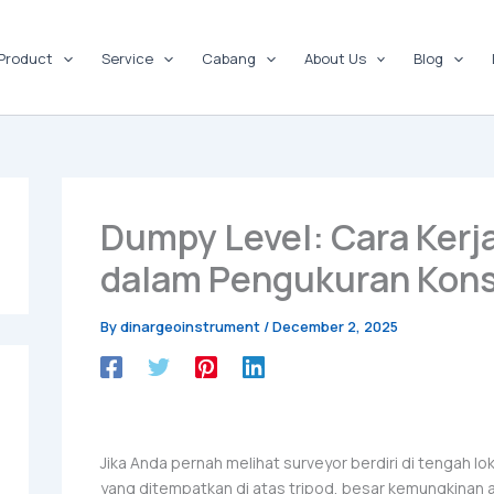
Product
Service
Cabang
About Us
Blog
Dumpy Level: Cara Ker
dalam Pengukuran Kons
By
dinargeoinstrument
/
December 2, 2025
Jika Anda pernah melihat surveyor berdiri di tengah l
yang ditempatkan di atas tripod, besar kemungkinan a