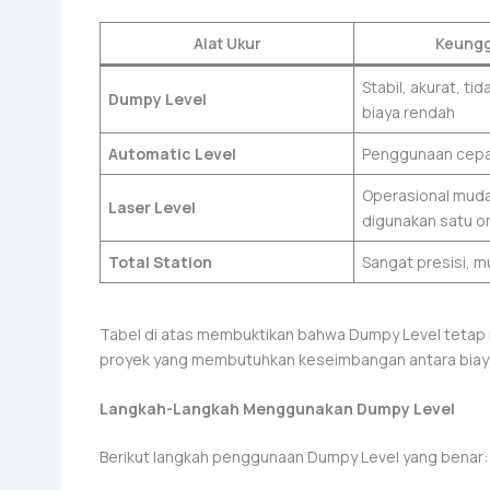
Alat Ukur
Keungg
Stabil, akurat, ti
Dumpy Level
biaya rendah
Automatic Level
Penggunaan cepat
Operasional muda
Laser Level
digunakan satu o
Total Station
Sangat presisi, mu
Tabel di atas membuktikan bahwa Dumpy Level tetap m
proyek yang membutuhkan keseimbangan antara biaya
Langkah-Langkah Menggunakan Dumpy Level
Berikut langkah penggunaan Dumpy Level yang benar: