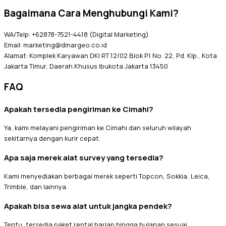
Bagaimana Cara Menghubungi Kami?
WA/Telp: +62878-7521-4418 (Digital Marketing)
Email: marketing@dinargeo.co.id
Alamat: Komplek Karyawan DKI RT 12/02 Blok P1 No. 22, Pd. Klp., Kota
Jakarta Timur, Daerah Khusus Ibukota Jakarta 13450
FAQ
Apakah tersedia pengiriman ke Cimahi?
Ya, kami melayani pengiriman ke Cimahi dan seluruh wilayah
sekitarnya dengan kurir cepat.
Apa saja merek alat survey yang tersedia?
Kami menyediakan berbagai merek seperti Topcon, Sokkia, Leica,
Trimble, dan lainnya.
Apakah bisa sewa alat untuk jangka pendek?
Tentu, tersedia paket rental harian hingga bulanan sesuai