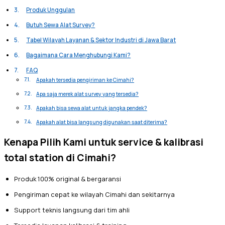
Produk Unggulan
Butuh Sewa Alat Survey?
Tabel Wilayah Layanan & Sektor Industri di Jawa Barat
Bagaimana Cara Menghubungi Kami?
FAQ
Apakah tersedia pengiriman ke Cimahi?
Apa saja merek alat survey yang tersedia?
Apakah bisa sewa alat untuk jangka pendek?
Apakah alat bisa langsung digunakan saat diterima?
Kenapa Pilih Kami untuk service & kalibrasi
total station di Cimahi?
Produk 100% original & bergaransi
Pengiriman cepat ke wilayah Cimahi dan sekitarnya
Support teknis langsung dari tim ahli