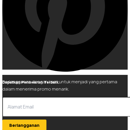
Berlangganan dengan kami untuk menjadi yang pertama
Dapatkan Penawaran Terbaik.
dalam menerima promo menarik.
Berlangganan