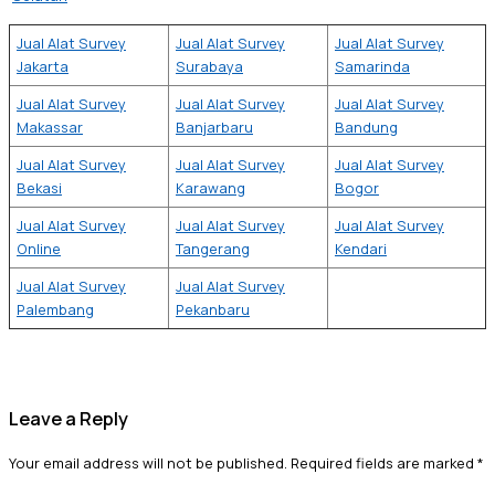
Jual Alat Survey
Jual Alat Survey
Jual Alat Survey
Jakarta
Surabaya
Samarinda
Jual Alat Survey
Jual Alat Survey
Jual Alat Survey
Makassar
Banjarbaru
Bandung
Jual Alat Survey
Jual Alat Survey
Jual Alat Survey
Bekasi
Karawang
Bogor
Jual Alat Survey
Jual Alat Survey
Jual Alat Survey
Online
Tangerang
Kendari
Jual Alat Survey
Jual Alat Survey
Palembang
Pekanbaru
Leave a Reply
Your email address will not be published.
Required fields are marked
*