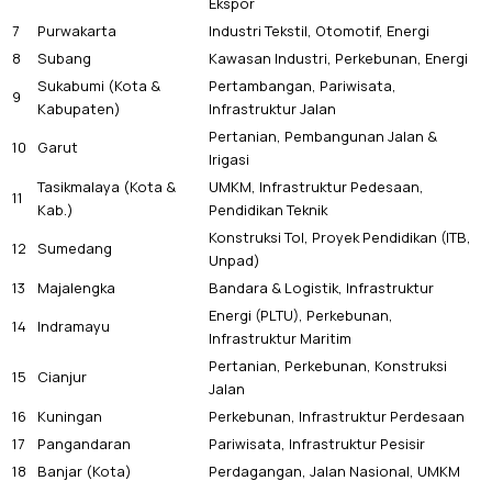
Ekspor
7
Purwakarta
Industri Tekstil, Otomotif, Energi
8
Subang
Kawasan Industri, Perkebunan, Energi
Sukabumi (Kota &
Pertambangan, Pariwisata,
9
Kabupaten)
Infrastruktur Jalan
Pertanian, Pembangunan Jalan &
10
Garut
Irigasi
Tasikmalaya (Kota &
UMKM, Infrastruktur Pedesaan,
11
Kab.)
Pendidikan Teknik
Konstruksi Tol, Proyek Pendidikan (ITB,
12
Sumedang
Unpad)
13
Majalengka
Bandara & Logistik, Infrastruktur
Energi (PLTU), Perkebunan,
14
Indramayu
Infrastruktur Maritim
Pertanian, Perkebunan, Konstruksi
15
Cianjur
Jalan
16
Kuningan
Perkebunan, Infrastruktur Perdesaan
17
Pangandaran
Pariwisata, Infrastruktur Pesisir
18
Banjar (Kota)
Perdagangan, Jalan Nasional, UMKM