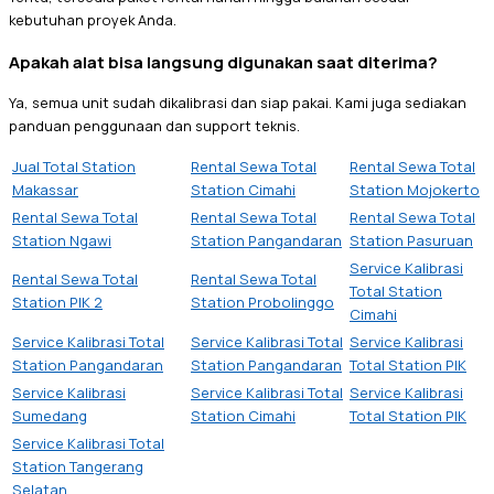
kebutuhan proyek Anda.
Apakah alat bisa langsung digunakan saat diterima?
Ya, semua unit sudah dikalibrasi dan siap pakai. Kami juga sediakan
panduan penggunaan dan support teknis.
Jual Total Station
Rental Sewa Total
Rental Sewa Total
Makassar
Station Cimahi
Station Mojokerto
Rental Sewa Total
Rental Sewa Total
Rental Sewa Total
Station Ngawi
Station Pangandaran
Station Pasuruan
Service Kalibrasi
Rental Sewa Total
Rental Sewa Total
Total Station
Station PIK 2
Station Probolinggo
Cimahi
Service Kalibrasi Total
Service Kalibrasi Total
Service Kalibrasi
Station Pangandaran
Station Pangandaran
Total Station PIK
Service Kalibrasi
Service Kalibrasi Total
Service Kalibrasi
Sumedang
Station Cimahi
Total Station PIK
Service Kalibrasi Total
Station Tangerang
Selatan