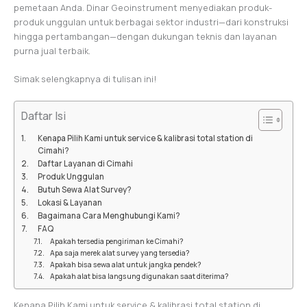
pemetaan Anda. Dinar Geoinstrument menyediakan produk-
produk unggulan untuk berbagai sektor industri—dari konstruksi
hingga pertambangan—dengan dukungan teknis dan layanan
purna jual terbaik.
Simak selengkapnya di tulisan ini!
Daftar Isi
Kenapa Pilih Kami untuk service & kalibrasi total station di
Cimahi?
Daftar Layanan di Cimahi
Produk Unggulan
Butuh Sewa Alat Survey?
Lokasi & Layanan
Bagaimana Cara Menghubungi Kami?
FAQ
Apakah tersedia pengiriman ke Cimahi?
Apa saja merek alat survey yang tersedia?
Apakah bisa sewa alat untuk jangka pendek?
Apakah alat bisa langsung digunakan saat diterima?
Kenapa Pilih Kami untuk service & kalibrasi total station di