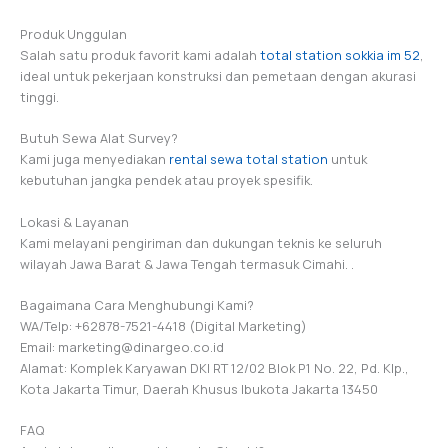
Produk Unggulan
Salah satu produk favorit kami adalah
total station sokkia im 52
,
ideal untuk pekerjaan konstruksi dan pemetaan dengan akurasi
tinggi.
Butuh Sewa Alat Survey?
Kami juga menyediakan
rental sewa total station
untuk
kebutuhan jangka pendek atau proyek spesifik.
Lokasi & Layanan
Kami melayani pengiriman dan dukungan teknis ke seluruh
wilayah Jawa Barat & Jawa Tengah termasuk Cimahi. .
Bagaimana Cara Menghubungi Kami?
WA/Telp: +62878-7521-4418 (Digital Marketing)
Email: marketing@dinargeo.co.id
Alamat: Komplek Karyawan DKI RT 12/02 Blok P1 No. 22, Pd. Klp.,
Kota Jakarta Timur, Daerah Khusus Ibukota Jakarta 13450
FAQ