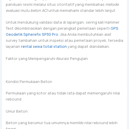
panduan resmi melalui situs otoritatif yang membahas
metode
evaluasi mutu beton ACI
untuk memahami standar lebih lanjut.
Untuk mendukung validasi data di lapangan, sering kali Hammer
Test dikombinasikan dengan perangkat pemetaan seperti
GPS
Geodetik Spherefix SP30 Pro
. Jika Anda membutuhkan alat
survey tambahan untuk inspeksi atau pemetaan proyek, tersedia
layanan
rental sewa total station
yang dapat diandalkan.
Faktor yang Mempengaruhi Akurasi Pengujian
Kondisi Permukaan Beton
Permukaan yang kotor atau tidak rata dapat memengaruhi nilai
rebound.
Umur Beton
Beton yang berumur tua umumnya memiliki nilai rebound lebih
tinggi.