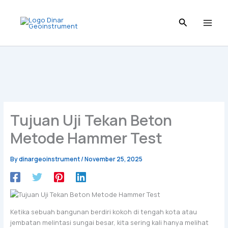
Skip
to
content
Tujuan Uji Tekan Beton
Metode Hammer Test
By
dinargeoinstrument
/
November 25, 2025
Ketika sebuah bangunan berdiri kokoh di tengah kota atau
jembatan melintasi sungai besar, kita sering kali hanya melihat