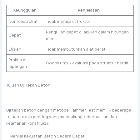
Keunggulan
Penjelasan
Non-destruktif
Tidak merusak struktur
Pengujian dapat dilakukan dalam hitungan
Cepat
menit
Efisien
Tidak membutuhkan alat berat
Praktis di
Cocok untuk evaluasi pada struktur berdiri
lapangan
Tujuan Uji Tekan Beton
Uji tekan beton dengan metode Hammer Test memiliki beberapa
tujuan teknis penting yang mendukung keberhasilan dan
keamanan konstruksi.
1. Menilai Kekuatan Beton Secara Cepat