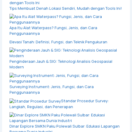
Tips Membuat Denah Lokasi Sendiri, Mudah dengan Tools Ini!
Apa Itu Alat Waterpass? Fungsi, Jenis, dan Cara
Penggunaannya
Elevasi Tanah: Definisi, Fungsi, dan Teknik Pengukuran
Penginderaan Jauh & SIG: Teknologi Analisis Geospasial
Modern
Surveying Instrument: Jenis, Fungsi, dan Cara
Penggunaannya
Standar Prosedur Survey:
Langkah, Regulasi, dan Penerapan
Dinar Explore SMKN Paku Polewali Sulbar: Edukasi Lapangan
Bersama Dunia Industri