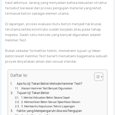
hasil akhirnya. Jarang yang menyadari bahwa kekuatan struktur
tersebut berawal dari proses pengujian material yang ketat,
termasuk beton sebagai elemen utama.
Di lapangan, proses evaluasi mutu beton menjadi hal krusial,
terutama ketika konstruksi sudah berjalan atau pada tahap
inspeksi. Salah satu metode yang banyak digunakan adalah
Hammer Test.
Bukan sekadar formalitas teknis, memahami
tujuan uji tekan
beton
lewat Hammer Test berarti memahami bagaimana sebuah
proyek dinyatakan aman dan sesuai standar.
Daftar Isi
Apa Itu Uji Tekan Beton Metode Hammer Test?
Alasan Hammer Test Banyak Digunakan
Tujuan Uji Tekan Beton
1. Menilai Kekuatan Beton Secara Cepat
2. Memastikan Beton Sesuai Spesifikasi Desain
3. Membantu Keputusan Teknis Lapangan
Faktor yang Mempengaruhi Akurasi Pengujian