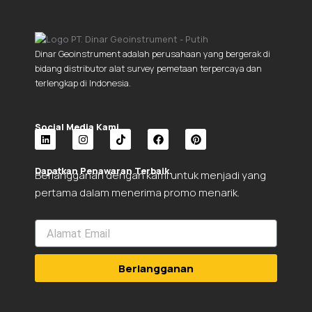
Dinar Geoinstrument adalah perusahaan yang bergerak di
bidang distributor alat survey pemetaan terpercaya dan
terlengkap di Indonesia.
Social Media Kami.
L
I
T
F
P
i
n
i
a
i
Dapatkan Penawaran Terbaik.
Berlangganan dengan kami untuk menjadi yang
n
s
k
c
n
k
t
t
e
t
pertama dalam menerima promo menarik.
e
a
o
b
e
d
g
k
o
r
i
r
o
e
n
a
k
s
m
t
Berlangganan