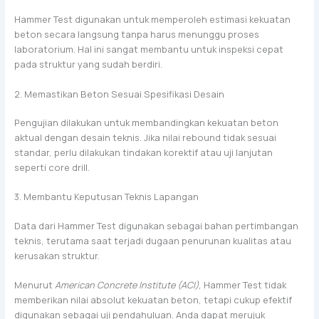
Hammer Test digunakan untuk memperoleh estimasi kekuatan
beton secara langsung tanpa harus menunggu proses
laboratorium. Hal ini sangat membantu untuk inspeksi cepat
pada struktur yang sudah berdiri.
2. Memastikan Beton Sesuai Spesifikasi Desain
Pengujian dilakukan untuk membandingkan kekuatan beton
aktual dengan desain teknis. Jika nilai rebound tidak sesuai
standar, perlu dilakukan tindakan korektif atau uji lanjutan
seperti core drill.
3. Membantu Keputusan Teknis Lapangan
Data dari Hammer Test digunakan sebagai bahan pertimbangan
teknis, terutama saat terjadi dugaan penurunan kualitas atau
kerusakan struktur.
Menurut
American Concrete Institute (ACI)
, Hammer Test tidak
memberikan nilai absolut kekuatan beton, tetapi cukup efektif
digunakan sebagai uji pendahuluan. Anda dapat merujuk