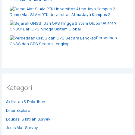
Demo Alat SLAM RTK Universitas Atma Jaya Kampus 2
Sejarah
GNSS: Dari GPS hingga Sistem Global
Perbedaan
GNSS dan GPS Secara Lengkap
Kategori
Aktivitas & Pelatihan
Dinar Explore
Edukasi & Istilah Survey
Jenis Alat Survey