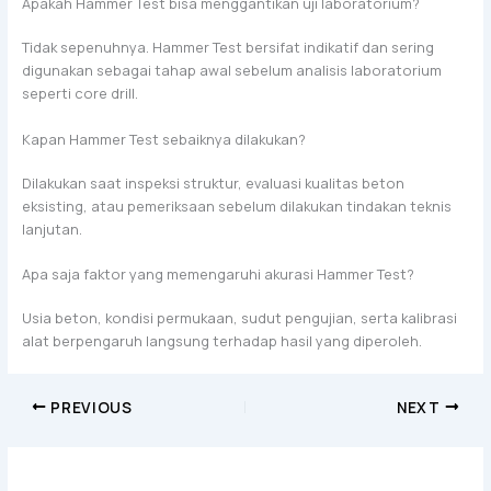
Apakah Hammer Test bisa menggantikan uji laboratorium?
Tidak sepenuhnya. Hammer Test bersifat indikatif dan sering
digunakan sebagai tahap awal sebelum analisis laboratorium
seperti core drill.
Kapan Hammer Test sebaiknya dilakukan?
Dilakukan saat inspeksi struktur, evaluasi kualitas beton
eksisting, atau pemeriksaan sebelum dilakukan tindakan teknis
lanjutan.
Apa saja faktor yang memengaruhi akurasi Hammer Test?
Usia beton, kondisi permukaan, sudut pengujian, serta kalibrasi
alat berpengaruh langsung terhadap hasil yang diperoleh.
PREVIOUS
NEXT