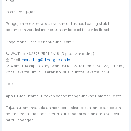
Posisi Pengujian
Pengujian horizontal disarankan untuk hasil paling stabil,
sedangkan vertikal membutuhkan koreksi faktor kalibrasi.
Bagaimana Cara Menghubungi Kami?
📞 WA/Telp: +62878-7521-4418 (Digital Marketing)
📩 Email:
marketing@dinargeo.co.id
📍 Alamat: Komplek Karyawan DKI RT 12/02 Blok P1 No. 22, Pd. Klp.,
Kota Jakarta Timur, Daerah Khusus Ibukota Jakarta 13450
FAQ
Apa tujuan utama uji tekan beton menggunakan Hammer Test?
Tujuan utamanya adalah memperkirakan kekuatan tekan beton
secara cepat dan non-destruktif sebagai bagian dari evaluasi
mutu lapangan.