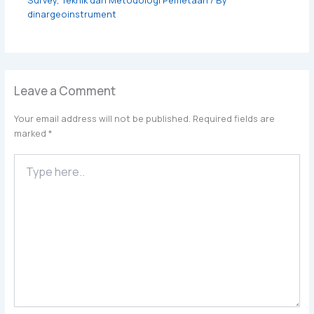
Survey
,
Teknik dan Metodologi Pemetaan
/ By
dinargeoinstrument
Leave a Comment
Your email address will not be published.
Required fields are
marked
*
Type
here..