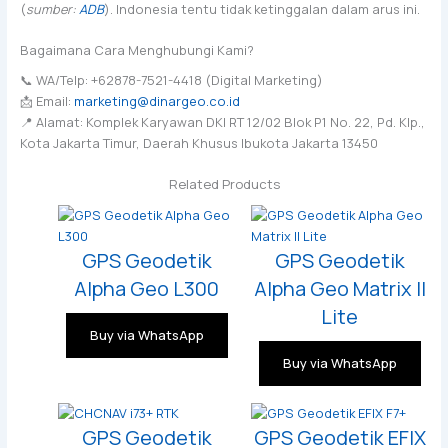
(
sumber:
ADB
). Indonesia tentu tidak ketinggalan dalam arus ini.
Bagaimana Cara Menghubungi Kami?
📞 WA/Telp: +62878-7521-4418 (Digital Marketing)
📩 Email:
marketing@dinargeo.co.id
📍 Alamat: Komplek Karyawan DKI RT 12/02 Blok P1 No. 22, Pd. Klp.,
Kota Jakarta Timur, Daerah Khusus Ibukota Jakarta 13450
Related Products
GPS Geodetik
GPS Geodetik
Alpha Geo L300
Alpha Geo Matrix II
Lite
Buy via WhatsApp
Buy via WhatsApp
GPS Geodetik
GPS Geodetik EFIX