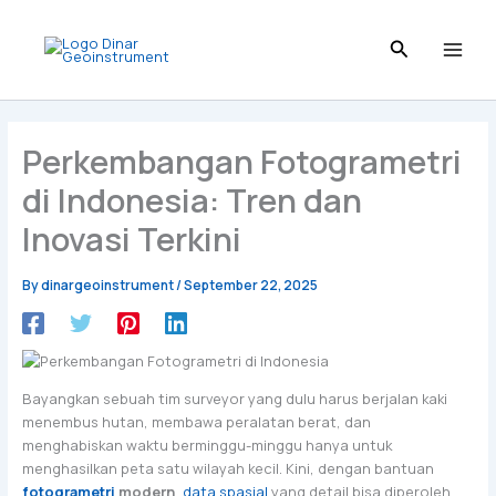
Skip
to
content
Perkembangan Fotogrametri
di Indonesia: Tren dan
Inovasi Terkini
By
dinargeoinstrument
/
September 22, 2025
Bayangkan sebuah tim surveyor yang dulu harus berjalan kaki
menembus hutan, membawa peralatan berat, dan
menghabiskan waktu berminggu-minggu hanya untuk
menghasilkan peta satu wilayah kecil. Kini, dengan bantuan
fotogrametri
modern
,
data spasial
yang detail bisa diperoleh