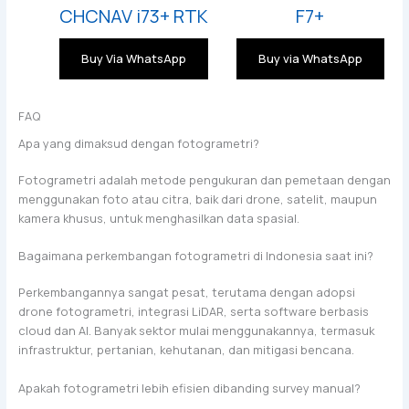
CHCNAV i73+ RTK
F7+
Buy Via WhatsApp
Buy via WhatsApp
FAQ
Apa yang dimaksud dengan fotogrametri?
Fotogrametri adalah metode pengukuran dan pemetaan dengan
menggunakan foto atau citra, baik dari drone, satelit, maupun
kamera khusus, untuk menghasilkan data spasial.
Bagaimana perkembangan fotogrametri di Indonesia saat ini?
Perkembangannya sangat pesat, terutama dengan adopsi
drone fotogrametri, integrasi LiDAR, serta software berbasis
cloud dan AI. Banyak sektor mulai menggunakannya, termasuk
infrastruktur, pertanian, kehutanan, dan mitigasi bencana.
Apakah fotogrametri lebih efisien dibanding survey manual?