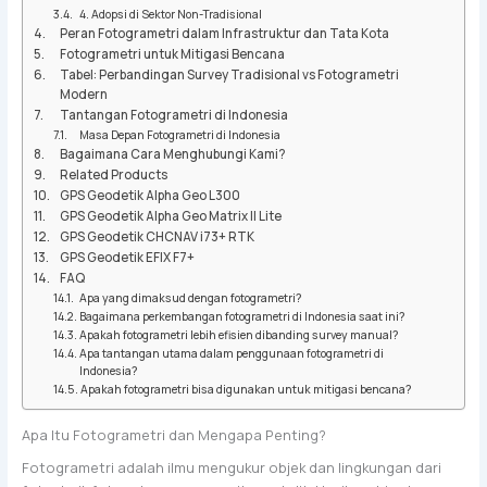
4. Adopsi di Sektor Non-Tradisional
Peran Fotogrametri dalam Infrastruktur dan Tata Kota
Fotogrametri untuk Mitigasi Bencana
Tabel: Perbandingan Survey Tradisional vs Fotogrametri
Modern
Tantangan Fotogrametri di Indonesia
Masa Depan Fotogrametri di Indonesia
Bagaimana Cara Menghubungi Kami?
Related Products
GPS Geodetik Alpha Geo L300
GPS Geodetik Alpha Geo Matrix II Lite
GPS Geodetik CHCNAV i73+ RTK
GPS Geodetik EFIX F7+
FAQ
Apa yang dimaksud dengan fotogrametri?
Bagaimana perkembangan fotogrametri di Indonesia saat ini?
Apakah fotogrametri lebih efisien dibanding survey manual?
Apa tantangan utama dalam penggunaan fotogrametri di
Indonesia?
Apakah fotogrametri bisa digunakan untuk mitigasi bencana?
Apa Itu Fotogrametri dan Mengapa Penting?
Fotogrametri adalah ilmu mengukur objek dan lingkungan dari