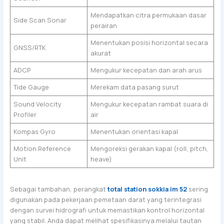
Mendapatkan citra permukaan dasar
Side Scan Sonar
perairan
Menentukan posisi horizontal secara
GNSS/RTK
akurat
ADCP
Mengukur kecepatan dan arah arus
Tide Gauge
Merekam data pasang surut
Sound Velocity
Mengukur kecepatan rambat suara di
Profiler
air
Kompas Gyro
Menentukan orientasi kapal
Motion Reference
Mengoreksi gerakan kapal (roll, pitch,
Unit
heave)
Sebagai tambahan, perangkat
total station sokkia im 52
sering
digunakan pada pekerjaan pemetaan darat yang terintegrasi
dengan survei hidrografi untuk memastikan kontrol horizontal
yang stabil. Anda dapat melihat spesifikasinya melalui tautan