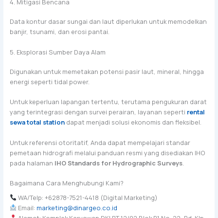
4. Mitigasi Bencana
Data kontur dasar sungai dan laut diperlukan untuk memodelkan
banjir, tsunami, dan erosi pantai.
5. Eksplorasi Sumber Daya Alam
Digunakan untuk memetakan potensi pasir laut, mineral, hingga
energi seperti tidal power.
Untuk keperluan lapangan tertentu, terutama pengukuran darat
yang terintegrasi dengan survei perairan, layanan seperti
rental
sewa total station
dapat menjadi solusi ekonomis dan fleksibel.
Untuk referensi otoritatif, Anda dapat mempelajari standar
pemetaan hidrografi melalui panduan resmi yang disediakan IHO
pada halaman
IHO Standards for Hydrographic Surveys
.
Bagaimana Cara Menghubungi Kami?
WA/Telp: +62878-7521-4418 (Digital Marketing)
Email:
marketing@dinargeo.co.id
Alamat: Komplek Karyawan DKI RT 12/02 Blok P1 No. 22, Pd. Klp.,