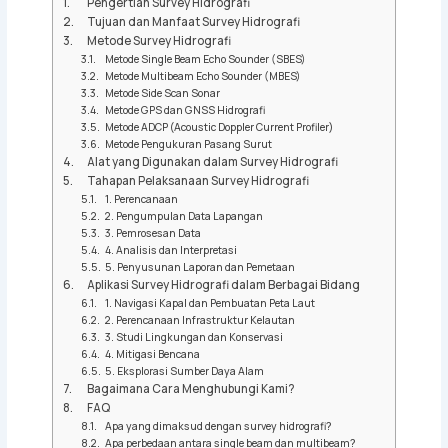
Pengertian Survey Hidrografi
Tujuan dan Manfaat Survey Hidrografi
Metode Survey Hidrografi
Metode Single Beam Echo Sounder (SBES)
Metode Multibeam Echo Sounder (MBES)
Metode Side Scan Sonar
Metode GPS dan GNSS Hidrografi
Metode ADCP (Acoustic Doppler Current Profiler)
Metode Pengukuran Pasang Surut
Alat yang Digunakan dalam Survey Hidrografi
Tahapan Pelaksanaan Survey Hidrografi
1. Perencanaan
2. Pengumpulan Data Lapangan
3. Pemrosesan Data
4. Analisis dan Interpretasi
5. Penyusunan Laporan dan Pemetaan
Aplikasi Survey Hidrografi dalam Berbagai Bidang
1. Navigasi Kapal dan Pembuatan Peta Laut
2. Perencanaan Infrastruktur Kelautan
3. Studi Lingkungan dan Konservasi
4. Mitigasi Bencana
5. Eksplorasi Sumber Daya Alam
Bagaimana Cara Menghubungi Kami?
FAQ
Apa yang dimaksud dengan survey hidrografi?
Apa perbedaan antara single beam dan multibeam?