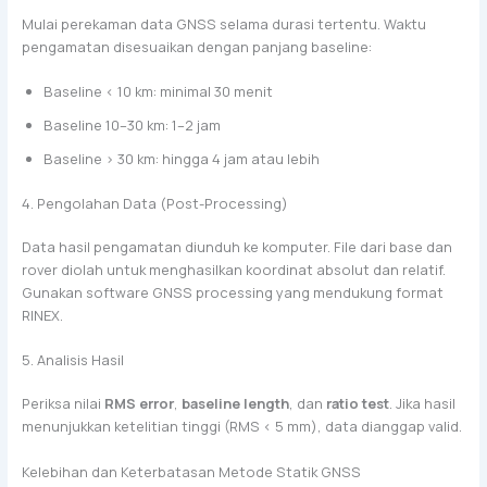
Mulai perekaman data GNSS selama durasi tertentu. Waktu
pengamatan disesuaikan dengan panjang baseline:
Baseline < 10 km: minimal 30 menit
Baseline 10–30 km: 1–2 jam
Baseline > 30 km: hingga 4 jam atau lebih
4. Pengolahan Data (Post-Processing)
Data hasil pengamatan diunduh ke komputer. File dari base dan
rover diolah untuk menghasilkan koordinat absolut dan relatif.
Gunakan software GNSS processing yang mendukung format
RINEX.
5. Analisis Hasil
Periksa nilai
RMS error
,
baseline length
, dan
ratio test
. Jika hasil
menunjukkan ketelitian tinggi (RMS < 5 mm), data dianggap valid.
Kelebihan dan Keterbatasan Metode Statik GNSS