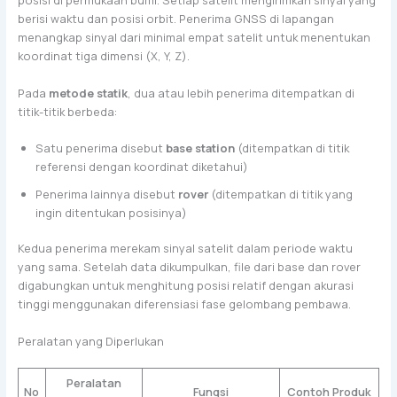
posisi di permukaan bumi. Setiap satelit mengirimkan sinyal yang
berisi waktu dan posisi orbit. Penerima GNSS di lapangan
menangkap sinyal dari minimal empat satelit untuk menentukan
koordinat tiga dimensi (X, Y, Z).
Pada
metode statik
, dua atau lebih penerima ditempatkan di
titik-titik berbeda:
Satu penerima disebut
base station
(ditempatkan di titik
referensi dengan koordinat diketahui)
Penerima lainnya disebut
rover
(ditempatkan di titik yang
ingin ditentukan posisinya)
Kedua penerima merekam sinyal satelit dalam periode waktu
yang sama. Setelah data dikumpulkan, file dari base dan rover
digabungkan untuk menghitung posisi relatif dengan akurasi
tinggi menggunakan diferensiasi fase gelombang pembawa.
Peralatan yang Diperlukan
Peralatan
No
Fungsi
Contoh Produk