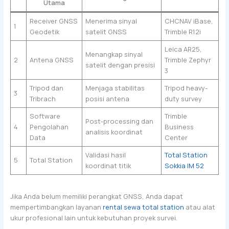
Utama
Receiver GNSS
Menerima sinyal
CHCNAV iBase,
1
Geodetik
satelit GNSS
Trimble R12i
Leica AR25,
Menangkap sinyal
2
Antena GNSS
Trimble Zephyr
satelit dengan presisi
3
Tripod dan
Menjaga stabilitas
Tripod heavy-
3
Tribrach
posisi antena
duty survey
Software
Trimble
Post-processing dan
4
Pengolahan
Business
analisis koordinat
Data
Center
Validasi hasil
Total Station
5
Total Station
koordinat titik
Sokkia IM 52
Jika Anda belum memiliki perangkat GNSS, Anda dapat
mempertimbangkan layanan
rental sewa total station
atau alat
ukur profesional lain untuk kebutuhan proyek survei.