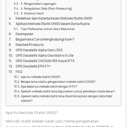
3. Pengamatan Lapangan
4. Pengolahan Data (Post-Processing)
5. Analisis Hasil
Kelebihan dan Keterbatasan Metode Statik GNSS
Aplikasi Metode Statik GNSS dalam Dunia Nyata
Tips Profesional untuk Hasil Maksimal
Kesimpulan
Bagaimana Cara Menghubungi Kami?
Related Products
GPS Geodetik Alpha Geo L300
GPS Geodetik Alpha Geo Matrix II Lite
GPS Geodetik CHCNAV i89 Visual RTK
GPS Geodetik EFIX F7+
FAQ
Apa itu metode statik GNSS?
Berapa lama waktu pengamatan metode statik GNSS?
Apa bedanya metode statik dengan RTK?
Apakah metode statik bisa digunakan untuk pemetaan skala besar?
Apakah data metode statik bisa dikombinasikan dengan data total
station?
Apa Itu Metode Statik GNSS?
Metode statik adalah salah satu teknik pengamatan
menggunakan
Global Navigation Satellite System (GNSS)
di