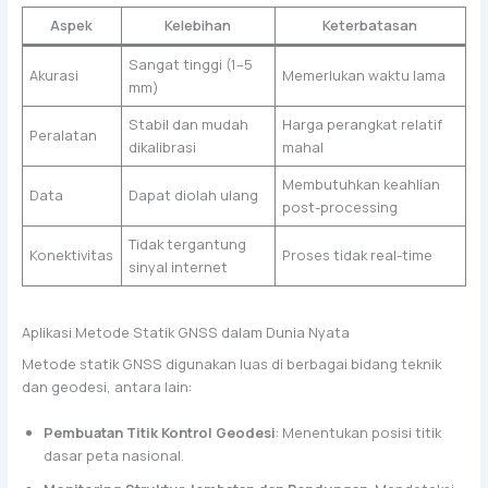
Aspek
Kelebihan
Keterbatasan
Sangat tinggi (1–5
Akurasi
Memerlukan waktu lama
mm)
Stabil dan mudah
Harga perangkat relatif
Peralatan
dikalibrasi
mahal
Membutuhkan keahlian
Data
Dapat diolah ulang
post-processing
Tidak tergantung
Konektivitas
Proses tidak real-time
sinyal internet
Aplikasi Metode Statik GNSS dalam Dunia Nyata
Metode statik GNSS digunakan luas di berbagai bidang teknik
dan geodesi, antara lain:
Pembuatan Titik Kontrol Geodesi
: Menentukan posisi titik
dasar peta nasional.