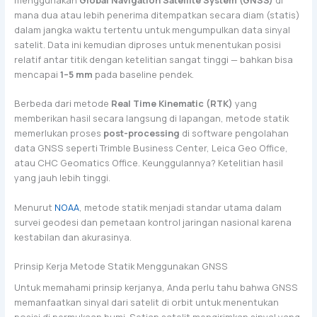
mana dua atau lebih penerima ditempatkan secara diam (statis)
dalam jangka waktu tertentu untuk mengumpulkan data sinyal
satelit. Data ini kemudian diproses untuk menentukan posisi
relatif antar titik dengan ketelitian sangat tinggi — bahkan bisa
mencapai
1–5 mm
pada baseline pendek.
Berbeda dari metode
Real Time Kinematic (RTK)
yang
memberikan hasil secara langsung di lapangan, metode statik
memerlukan proses
post-processing
di software pengolahan
data GNSS seperti Trimble Business Center, Leica Geo Office,
atau CHC Geomatics Office. Keunggulannya? Ketelitian hasil
yang jauh lebih tinggi.
Menurut
NOAA
, metode statik menjadi standar utama dalam
survei geodesi dan pemetaan kontrol jaringan nasional karena
kestabilan dan akurasinya.
Prinsip Kerja Metode Statik Menggunakan GNSS
Untuk memahami prinsip kerjanya, Anda perlu tahu bahwa GNSS
memanfaatkan sinyal dari satelit di orbit untuk menentukan