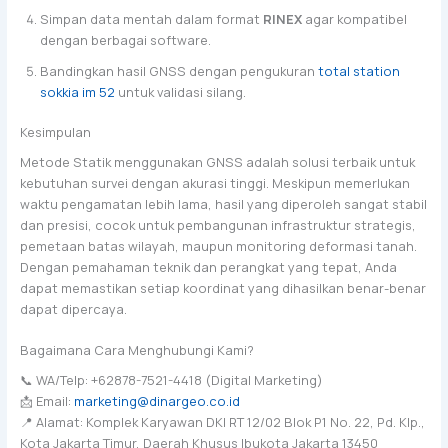
Simpan data mentah dalam format
RINEX
agar kompatibel
dengan berbagai software.
Bandingkan hasil GNSS dengan pengukuran
total station
sokkia im 52
untuk validasi silang.
Kesimpulan
Metode Statik menggunakan GNSS adalah solusi terbaik untuk
kebutuhan survei dengan akurasi tinggi. Meskipun memerlukan
waktu pengamatan lebih lama, hasil yang diperoleh sangat stabil
dan presisi, cocok untuk pembangunan infrastruktur strategis,
pemetaan batas wilayah, maupun monitoring deformasi tanah.
Dengan pemahaman teknik dan perangkat yang tepat, Anda
dapat memastikan setiap koordinat yang dihasilkan benar-benar
dapat dipercaya.
Bagaimana Cara Menghubungi Kami?
📞 WA/Telp: +62878-7521-4418 (Digital Marketing)
📩 Email:
marketing@dinargeo.co.id
📍 Alamat: Komplek Karyawan DKI RT 12/02 Blok P1 No. 22, Pd. Klp.,
Kota Jakarta Timur, Daerah Khusus Ibukota Jakarta 13450