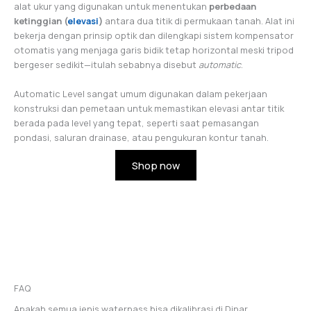
alat ukur yang digunakan untuk menentukan
perbedaan
ketinggian (
elevasi
)
antara dua titik di permukaan tanah. Alat ini
bekerja dengan prinsip optik dan dilengkapi sistem kompensator
otomatis yang menjaga garis bidik tetap horizontal meski tripod
bergeser sedikit—itulah sebabnya disebut
automatic
.
Automatic Level sangat umum digunakan dalam pekerjaan
konstruksi dan pemetaan untuk memastikan elevasi antar titik
berada pada level yang tepat, seperti saat pemasangan
pondasi, saluran drainase, atau pengukuran kontur tanah.
Shop now
FAQ
Apakah semua jenis waterpass bisa dikalibrasi di Dinar