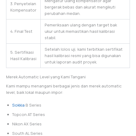
Mengatur ulang kompensator agar
3. Penyetelan
bergerak bebas dan akurat mengikuti
Kompensator
perubahan medan.
Pemeriksaan ulang dengan target bak
4. Final Test
ukur untuk memastikan hasil kalibrasi
stabil.
Setelah lolos uji, kami terbitkan sertifikat
5. Sertifikasi
hasil kalibrasi resmi yang bisa digunakan
Hasil Kalibrasi
untuk laporan audit proyek.
Merek Automatic Level yang Kami Tangani
Kami mampu menangani berbagai jenis dan merek automatic
level, baik lokal maupun impor:
Sokkia
B Series
Topcon AT Series
Nikon AX Series
South AL Series