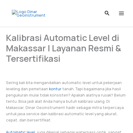
I
L
T
P
F
Skip
n
i
i
i
a
to
s
n
k
n
c
content
t
k
T
t
e
a
e
o
e
b
g
d
k
r
o
Kalibrasi Automatic Level di
r
I
e
o
a
n
s
k
Makassar | Layanan Resmi &
m
t
Tersertifikasi
Sering kali kita mengandalkan automatic level untuk pekerjaan
leveling dan pemetaan
kontur
tanah. Tapi bagaimana jika hasil
pengukuran mulai tidak konsisten? Apakah alatnya rusak? Belum
tentu. Bisa jadi alat Anda hanya butuh kalibrasi ulang. Di
Makassar, Dinar Geoinstrument hadir sebagai mitra terpercaya
untuk jasa service dan kalibrasi automatic level yang akurat,
cepat, dan bersertifikat.
Automatic level
, juga dikenal sebagai waterpass optik, sangat