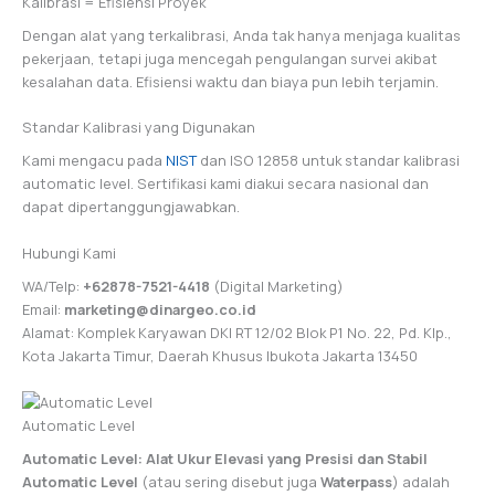
Kalibrasi = Efisiensi Proyek
Dengan alat yang terkalibrasi, Anda tak hanya menjaga kualitas
pekerjaan, tetapi juga mencegah pengulangan survei akibat
kesalahan data. Efisiensi waktu dan biaya pun lebih terjamin.
Standar Kalibrasi yang Digunakan
Kami mengacu pada
NIST
dan ISO 12858 untuk standar kalibrasi
automatic level. Sertifikasi kami diakui secara nasional dan
dapat dipertanggungjawabkan.
Hubungi Kami
WA/Telp:
+62878-7521-4418
(Digital Marketing)
Email:
marketing@dinargeo.co.id
Alamat: Komplek Karyawan DKI RT 12/02 Blok P1 No. 22, Pd. Klp.,
Kota Jakarta Timur, Daerah Khusus Ibukota Jakarta 13450
Automatic Level
Automatic Level: Alat Ukur Elevasi yang Presisi dan Stabil
Automatic Level
(atau sering disebut juga
Waterpass
) adalah