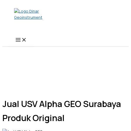
Name*
Email*
Website
Skip
to
content
Jual USV Alpha GEO Surabaya
Produk Original