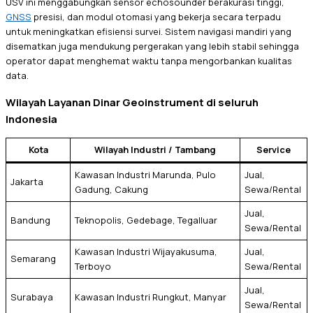
USV ini menggabungkan sensor echosounder berakurasi tinggi,
GNSS
presisi, dan modul otomasi yang bekerja secara terpadu
untuk meningkatkan efisiensi survei. Sistem navigasi mandiri yang
disematkan juga mendukung pergerakan yang lebih stabil sehingga
operator dapat menghemat waktu tanpa mengorbankan kualitas
data.
Wilayah Layanan Dinar Geoinstrument di seluruh
Indonesia
Kota
Wilayah Industri / Tambang
Service
Kawasan Industri Marunda, Pulo
Jual,
Jakarta
Gadung, Cakung
Sewa/Rental
Jual,
Bandung
Teknopolis, Gedebage, Tegalluar
Sewa/Rental
Kawasan Industri Wijayakusuma,
Jual,
Semarang
Terboyo
Sewa/Rental
Jual,
Surabaya
Kawasan Industri Rungkut, Manyar
Sewa/Rental