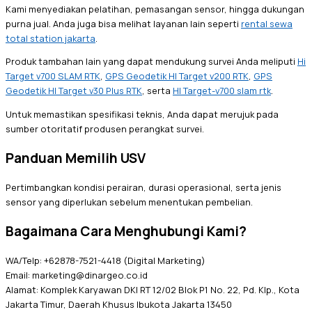
Kami menyediakan pelatihan, pemasangan sensor, hingga dukungan
purna jual. Anda juga bisa melihat layanan lain seperti
rental sewa
total station jakarta
.
Produk tambahan lain yang dapat mendukung survei Anda meliputi
Hi
Target v700 SLAM RTK
,
GPS Geodetik HI Target v200 RTK
,
GPS
Geodetik HI Target v30 Plus RTK
, serta
HI Target-v700 slam rtk
.
Untuk memastikan spesifikasi teknis, Anda dapat merujuk pada
sumber otoritatif produsen perangkat survei.
Panduan Memilih USV
Pertimbangkan kondisi perairan, durasi operasional, serta jenis
sensor yang diperlukan sebelum menentukan pembelian.
Bagaimana Cara Menghubungi Kami?
WA/Telp: +62878-7521-4418 (Digital Marketing)
Email: marketing@dinargeo.co.id
Alamat: Komplek Karyawan DKI RT 12/02 Blok P1 No. 22, Pd. Klp., Kota
Jakarta Timur, Daerah Khusus Ibukota Jakarta 13450