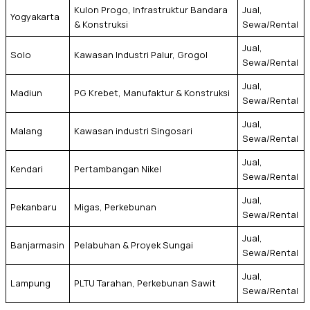
Kulon Progo, Infrastruktur Bandara
Jual,
Yogyakarta
& Konstruksi
Sewa/Rental
Jual,
Solo
Kawasan Industri Palur, Grogol
Sewa/Rental
Jual,
Madiun
PG Krebet, Manufaktur & Konstruksi
Sewa/Rental
Jual,
Malang
Kawasan industri Singosari
Sewa/Rental
Jual,
Kendari
Pertambangan Nikel
Sewa/Rental
Jual,
Pekanbaru
Migas, Perkebunan
Sewa/Rental
Jual,
Banjarmasin
Pelabuhan & Proyek Sungai
Sewa/Rental
Jual,
Lampung
PLTU Tarahan, Perkebunan Sawit
Sewa/Rental