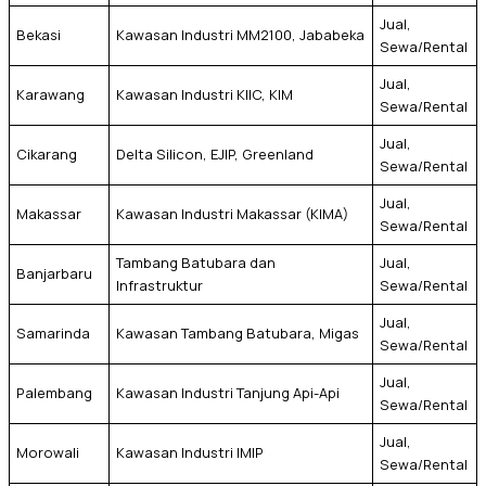
Jual,
Bekasi
Kawasan Industri MM2100, Jababeka
Sewa/Rental
Jual,
Karawang
Kawasan Industri KIIC, KIM
Sewa/Rental
Jual,
Cikarang
Delta Silicon, EJIP, Greenland
Sewa/Rental
Jual,
Makassar
Kawasan Industri Makassar (KIMA)
Sewa/Rental
Tambang Batubara dan
Jual,
Banjarbaru
Infrastruktur
Sewa/Rental
Jual,
Samarinda
Kawasan Tambang Batubara, Migas
Sewa/Rental
Jual,
Palembang
Kawasan Industri Tanjung Api-Api
Sewa/Rental
Jual,
Morowali
Kawasan Industri IMIP
Sewa/Rental