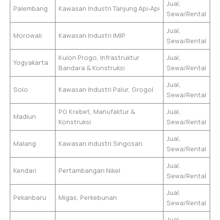
Jual,
Palembang
Kawasan Industri Tanjung Api-Api
Sewa/Rental
Jual,
Morowali
Kawasan Industri IMIP
Sewa/Rental
Kulon Progo, Infrastruktur
Jual,
Yogyakarta
Bandara & Konstruksi
Sewa/Rental
Jual,
Solo
Kawasan Industri Palur, Grogol
Sewa/Rental
PG Krebet, Manufaktur &
Jual,
Madiun
Konstruksi
Sewa/Rental
Jual,
Malang
Kawasan industri Singosari
Sewa/Rental
Jual,
Kendari
Pertambangan Nikel
Sewa/Rental
Jual,
Pekanbaru
Migas, Perkebunan
Sewa/Rental
Jual,