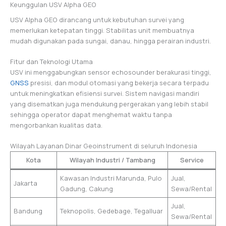
Keunggulan USV Alpha GEO
USV Alpha GEO dirancang untuk kebutuhan survei yang
memerlukan ketepatan tinggi. Stabilitas unit membuatnya
mudah digunakan pada sungai, danau, hingga perairan industri.
Fitur dan Teknologi Utama
USV ini menggabungkan sensor echosounder berakurasi tinggi,
GNSS
presisi, dan modul otomasi yang bekerja secara terpadu
untuk meningkatkan efisiensi survei. Sistem navigasi mandiri
yang disematkan juga mendukung pergerakan yang lebih stabil
sehingga operator dapat menghemat waktu tanpa
mengorbankan kualitas data.
Wilayah Layanan Dinar Geoinstrument di seluruh Indonesia
Kota
Wilayah Industri / Tambang
Service
Kawasan Industri Marunda, Pulo
Jual,
Jakarta
Gadung, Cakung
Sewa/Rental
Jual,
Bandung
Teknopolis, Gedebage, Tegalluar
Sewa/Rental