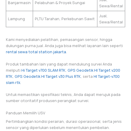
Banjarmasin
Pelabuhan & Proyek Sungai
Sewa/Rental
Jual,
Lampung
PLTU Tarahan, Perkebunan Sawit
Sewa/Rental
Kami menyediakan pelatihan, pemasangan sensor, hingga
dukungan purna jual. Anda juga bisa melihat layanan lain seperti
rental sewa total station jakarta
.
Produk tambahan lain yang dapat mendukung survei Anda
meliputi
Hi Target v700 SLAM RTK
,
GPS Geodetik HI Target v200
RTK
,
GPS Geodetik HI Target v30 Plus RTK
, serta
HI Target-v700
slam rtk
.
Untuk memastikan spesifikasi teknis, Anda dapat merujuk pada
sumber otoritatif produsen perangkat survei.
Panduan Memilih USV
Pertimbangkan kondisi perairan, durasi operasional, serta jenis
sensor yang diperlukan sebelum menentukan pembelian.