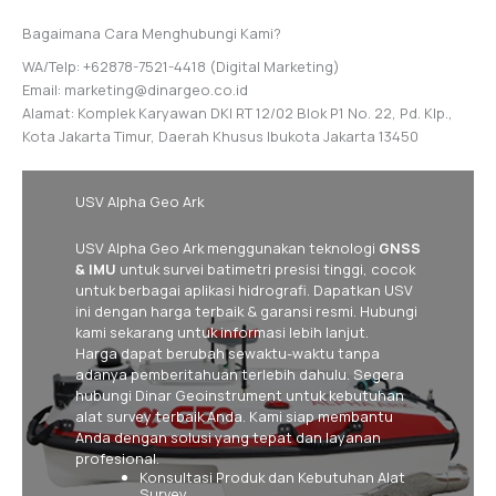
Bagaimana Cara Menghubungi Kami?
WA/Telp: +62878-7521-4418 (Digital Marketing)
Email: marketing@dinargeo.co.id
Alamat: Komplek Karyawan DKI RT 12/02 Blok P1 No. 22, Pd. Klp.,
Kota Jakarta Timur, Daerah Khusus Ibukota Jakarta 13450
USV Alpha Geo Ark
USV Alpha Geo Ark menggunakan teknologi
GNSS
& IMU
untuk survei batimetri presisi tinggi, cocok
untuk berbagai aplikasi hidrografi. Dapatkan USV
ini dengan harga terbaik & garansi resmi. Hubungi
kami sekarang untuk informasi lebih lanjut.
Harga dapat berubah sewaktu-waktu tanpa
adanya pemberitahuan terlebih dahulu. Segera
hubungi Dinar Geoinstrument untuk kebutuhan
alat survey terbaik Anda. Kami siap membantu
Anda dengan solusi yang tepat dan layanan
profesional.
Konsultasi Produk dan Kebutuhan Alat
Survey