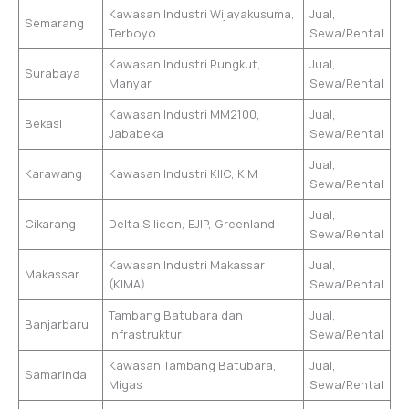
Kawasan Industri Wijayakusuma,
Jual,
Semarang
Terboyo
Sewa/Rental
Kawasan Industri Rungkut,
Jual,
Surabaya
Manyar
Sewa/Rental
Kawasan Industri MM2100,
Jual,
Bekasi
Jababeka
Sewa/Rental
Jual,
Karawang
Kawasan Industri KIIC, KIM
Sewa/Rental
Jual,
Cikarang
Delta Silicon, EJIP, Greenland
Sewa/Rental
Kawasan Industri Makassar
Jual,
Makassar
(KIMA)
Sewa/Rental
Tambang Batubara dan
Jual,
Banjarbaru
Infrastruktur
Sewa/Rental
Kawasan Tambang Batubara,
Jual,
Samarinda
Migas
Sewa/Rental