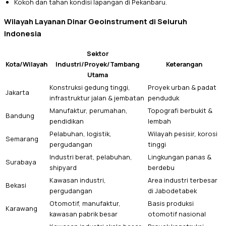
Kokoh dan tahan kondisi lapangan di Pekanbaru.
Wilayah Layanan Dinar Geoinstrument di Seluruh
Indonesia
Sektor
Kota/Wilayah
Industri/Proyek/Tambang
Keterangan
Utama
Konstruksi gedung tinggi,
Proyek urban & padat
Jakarta
infrastruktur jalan & jembatan
penduduk
Manufaktur, perumahan,
Topografi berbukit &
Bandung
pendidikan
lembah
Pelabuhan, logistik,
Wilayah pesisir, korosi
Semarang
pergudangan
tinggi
Industri berat, pelabuhan,
Lingkungan panas &
Surabaya
shipyard
berdebu
Kawasan industri,
Area industri terbesar
Bekasi
pergudangan
di Jabodetabek
Otomotif, manufaktur,
Basis produksi
Karawang
kawasan pabrik besar
otomotif nasional