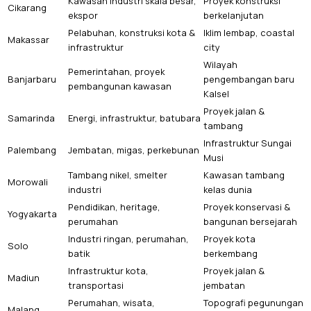
Kawasan industri skala besar,
Proyek konstruksi
Cikarang
ekspor
berkelanjutan
Pelabuhan, konstruksi kota &
Iklim lembap, coastal
Makassar
infrastruktur
city
Wilayah
Pemerintahan, proyek
Banjarbaru
pengembangan baru
pembangunan kawasan
Kalsel
Proyek jalan &
Samarinda
Energi, infrastruktur, batubara
tambang
Infrastruktur Sungai
Palembang
Jembatan, migas, perkebunan
Musi
Tambang nikel, smelter
Kawasan tambang
Morowali
industri
kelas dunia
Pendidikan, heritage,
Proyek konservasi &
Yogyakarta
perumahan
bangunan bersejarah
Industri ringan, perumahan,
Proyek kota
Solo
batik
berkembang
Infrastruktur kota,
Proyek jalan &
Madiun
transportasi
jembatan
Perumahan, wisata,
Topografi pegunungan
Malang