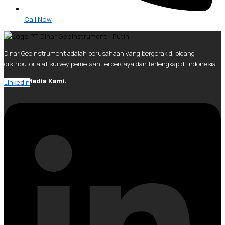
Call Now
Dinar Geoinstrument adalah perusahaan yang bergerak di bidang
distributor alat survey pemetaan terpercaya dan terlengkap di Indonesia.
Social Media Kami.
Linkedin