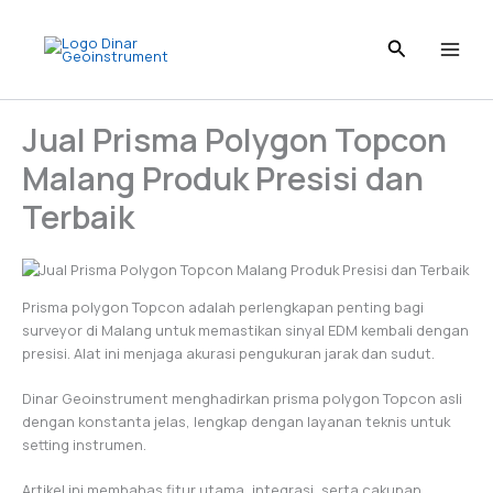
I
L
T
P
F
Skip
n
i
i
i
a
to
s
n
k
n
c
content
t
k
T
t
e
a
e
o
e
b
g
d
k
r
o
Jual Prisma Polygon Topcon
r
I
e
o
a
n
s
k
Malang Produk Presisi dan
m
t
Terbaik
Prisma polygon Topcon adalah perlengkapan penting bagi
surveyor di Malang untuk memastikan sinyal EDM kembali dengan
presisi. Alat ini menjaga akurasi pengukuran jarak dan sudut.
Dinar Geoinstrument menghadirkan prisma polygon Topcon asli
dengan konstanta jelas, lengkap dengan layanan teknis untuk
setting instrumen.
Artikel ini membahas fitur utama, integrasi, serta cakupan