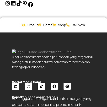
Brosur
Home
Shop
Call Now
Dinar Geoinstrument adalah perusahaan yang bergerak di
bidang distributor alat survey pemetaan terpercaya dan
terlengkap di Indonesia.
Social Media Kami.
L
I
T
F
P
i
n
i
a
i
Dapatkan Penawaran Terbaik.
Berlangganan dengan kami untuk menjadi yang
n
s
k
c
n
k
t
t
e
t
pertama dalam menerima promo menarik.
e
a
o
b
e