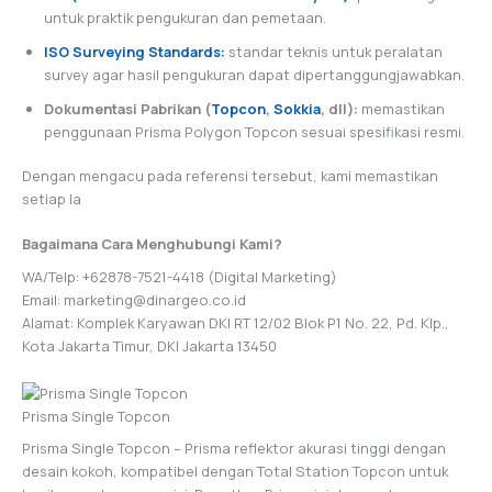
untuk praktik pengukuran dan pemetaan.
ISO Surveying Standards:
standar teknis untuk peralatan
survey agar hasil pengukuran dapat dipertanggungjawabkan.
Dokumentasi Pabrikan (
Topcon
,
Sokkia
, dll):
memastikan
penggunaan Prisma Polygon Topcon sesuai spesifikasi resmi.
Dengan mengacu pada referensi tersebut, kami memastikan
setiap la
Bagaimana Cara Menghubungi Kami?
WA/Telp: +62878-7521-4418 (Digital Marketing)
Email: marketing@dinargeo.co.id
Alamat: Komplek Karyawan DKI RT 12/02 Blok P1 No. 22, Pd. Klp.,
Kota Jakarta Timur, DKI Jakarta 13450
Prisma Single Topcon
Prisma Single Topcon – Prisma reflektor akurasi tinggi dengan
desain kokoh, kompatibel dengan Total Station Topcon untuk