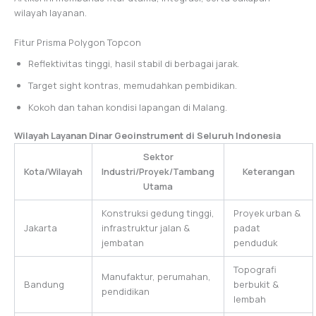
wilayah layanan.
Fitur Prisma Polygon Topcon
Reflektivitas tinggi, hasil stabil di berbagai jarak.
Target sight kontras, memudahkan pembidikan.
Kokoh dan tahan kondisi lapangan di Malang.
Wilayah Layanan Dinar Geoinstrument di Seluruh Indonesia
Sektor
Kota/Wilayah
Industri/Proyek/Tambang
Keterangan
Utama
Konstruksi gedung tinggi,
Proyek urban &
Jakarta
infrastruktur jalan &
padat
jembatan
penduduk
Topografi
Manufaktur, perumahan,
Bandung
berbukit &
pendidikan
lembah