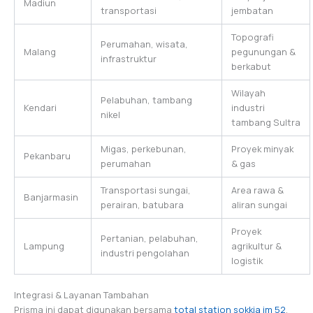
Madiun
transportasi
jembatan
Topografi
Perumahan, wisata,
Malang
pegunungan &
infrastruktur
berkabut
Wilayah
Pelabuhan, tambang
Kendari
industri
nikel
tambang Sultra
Migas, perkebunan,
Proyek minyak
Pekanbaru
perumahan
& gas
Transportasi sungai,
Area rawa &
Banjarmasin
perairan, batubara
aliran sungai
Proyek
Pertanian, pelabuhan,
Lampung
agrikultur &
industri pengolahan
logistik
Integrasi & Layanan Tambahan
Prisma ini dapat digunakan bersama
total station sokkia im 52
.