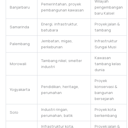
Wilayah
Pemerintahan, proyek
Banjarbaru
pengembangan
pembangunan kawasan
baru Kalsel
Energi, infrastruktur,
Proyek jalan &
Samarinda
batubara
tambang
Jembatan, migas,
Infrastruktur
Palembang
perkebunan
Sungai Musi
Kawasan
Tambang nikel, smelter
Morowali
tambang kelas
industri
dunia
Proyek
Pendidikan, heritage,
konservasi &
Yogyakarta
perumahan
bangunan
bersejarah
Industri ringan,
Proyek kota
Solo
perumahan, batik
berkembang
Infrastruktur kota,
Proyek jalan &