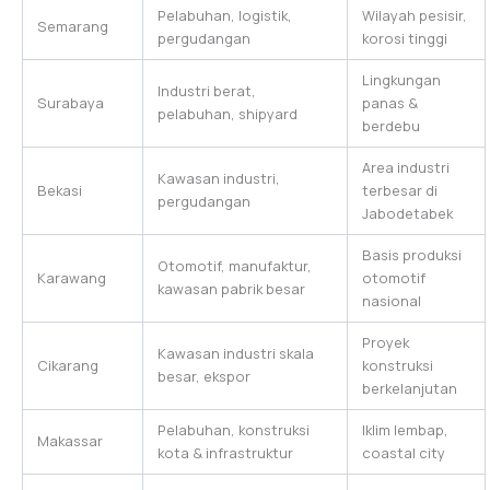
Pelabuhan, logistik,
Wilayah pesisir,
Semarang
pergudangan
korosi tinggi
Lingkungan
Industri berat,
Surabaya
panas &
pelabuhan, shipyard
berdebu
Area industri
Kawasan industri,
Bekasi
terbesar di
pergudangan
Jabodetabek
Basis produksi
Otomotif, manufaktur,
Karawang
otomotif
kawasan pabrik besar
nasional
Proyek
Kawasan industri skala
Cikarang
konstruksi
besar, ekspor
berkelanjutan
Pelabuhan, konstruksi
Iklim lembap,
Makassar
kota & infrastruktur
coastal city