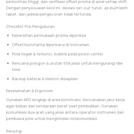
berkontras tinggi, dan verifikasi offset prisma di awal setiap shift.
Dengan penyesuaian kecil ini, deviasi set-out turun,
as-built
lebih
rapat, dan jadwal pengecoran tidak tertunda.
Checklist Pra-Pengukuran
Kebersihan permukaan prisma diperiksa.
Offset/konstanta diperbarui di instrumen.
Pole tegak & terkunci, bubble pada posisi center.
Rencana polygon & urutan titik jelas untuk mengurangi idle
time.
Backup baterai & memori disiapkan.
Keselamatan & Ergonomi
Gunakan APD lengkap di area konstruksi. Rencanakan jalur kerja
agar bebas dari kendaraan berat saat pembidikan. Gunakan
komunikasi dua arah yang jelas antara operator instrumen dan
pembawa pole untuk menghindari miskomunikasi.
Penutup