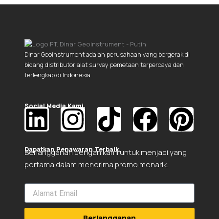
Dinar Geoinstrument adalah perusahaan yang bergerak di
bidang distributor alat survey pemetaan terpercaya dan
terlengkap di Indonesia.
Social Media Kami.
L
I
T
F
P
i
n
i
a
i
Dapatkan Penawaran Terbaik.
Berlangganan dengan kami untuk menjadi yang
pertama dalam menerima promo menarik.
n
s
k
c
n
k
t
t
e
t
Berlangganan