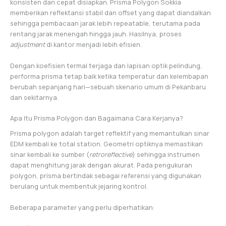
konsisten dan cepat disiapkan. Prisma Polygon Sokkia
memberikan reflektansi stabil dan offset yang dapat diandalkan
sehingga pembacaan jarak lebih repeatable, terutama pada
rentang jarak menengah hingga jauh. Hasilnya, proses
adjustment
di kantor menjadi lebih efisien.
Dengan koefisien termal terjaga dan lapisan optik pelindung,
performa prisma tetap baik ketika temperatur dan kelembapan
berubah sepanjang hari—sebuah skenario umum di Pekanbaru
dan sekitarnya.
Apa Itu Prisma Polygon dan Bagaimana Cara Kerjanya?
Prisma polygon adalah target reflektif yang memantulkan sinar
EDM kembali ke total station. Geometri optiknya memastikan
sinar kembali ke sumber (
retroreflective
) sehingga instrumen
dapat menghitung jarak dengan akurat. Pada pengukuran
polygon, prisma bertindak sebagai referensi yang digunakan
berulang untuk membentuk jejaring kontrol.
Beberapa parameter yang perlu diperhatikan: