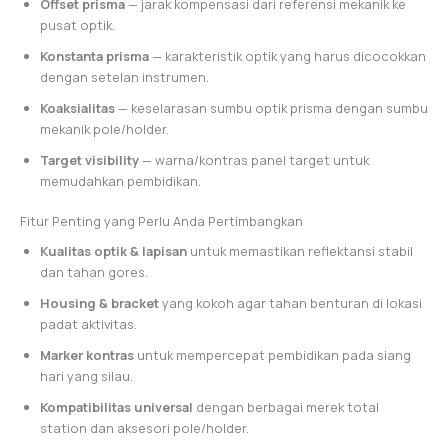
Offset prisma
— jarak kompensasi dari referensi mekanik ke
pusat optik.
Konstanta prisma
— karakteristik optik yang harus dicocokkan
dengan setelan instrumen.
Koaksialitas
— keselarasan sumbu optik prisma dengan sumbu
mekanik pole/holder.
Target visibility
— warna/kontras panel target untuk
memudahkan pembidikan.
Fitur Penting yang Perlu Anda Pertimbangkan
Kualitas optik & lapisan
untuk memastikan reflektansi stabil
dan tahan gores.
Housing & bracket
yang kokoh agar tahan benturan di lokasi
padat aktivitas.
Marker kontras
untuk mempercepat pembidikan pada siang
hari yang silau.
Kompatibilitas universal
dengan berbagai merek total
station dan aksesori pole/holder.