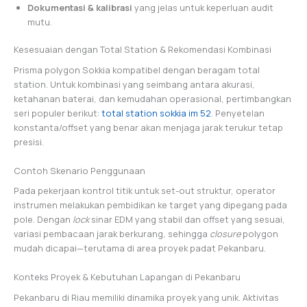
Dokumentasi & kalibrasi
yang jelas untuk keperluan audit
mutu.
Kesesuaian dengan Total Station & Rekomendasi Kombinasi
Prisma polygon Sokkia kompatibel dengan beragam total
station. Untuk kombinasi yang seimbang antara akurasi,
ketahanan baterai, dan kemudahan operasional, pertimbangkan
seri populer berikut:
total station sokkia im 52
. Penyetelan
konstanta/offset yang benar akan menjaga jarak terukur tetap
presisi.
Contoh Skenario Penggunaan
Pada pekerjaan kontrol titik untuk set-out struktur, operator
instrumen melakukan pembidikan ke target yang dipegang pada
pole. Dengan
lock
sinar EDM yang stabil dan offset yang sesuai,
variasi pembacaan jarak berkurang, sehingga
closure
polygon
mudah dicapai—terutama di area proyek padat Pekanbaru.
Konteks Proyek & Kebutuhan Lapangan di Pekanbaru
Pekanbaru di Riau memiliki dinamika proyek yang unik. Aktivitas