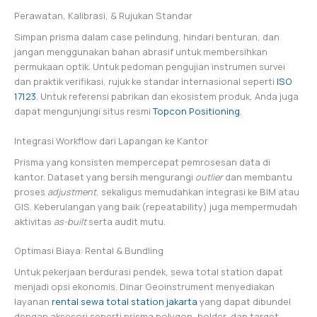
Perawatan, Kalibrasi, & Rujukan Standar
Simpan prisma dalam case pelindung, hindari benturan, dan
jangan menggunakan bahan abrasif untuk membersihkan
permukaan optik. Untuk pedoman pengujian instrumen survei
dan praktik verifikasi, rujuk ke standar internasional seperti
ISO
17123
. Untuk referensi pabrikan dan ekosistem produk, Anda juga
dapat mengunjungi situs resmi
Topcon Positioning
.
Integrasi Workflow dari Lapangan ke Kantor
Prisma yang konsisten mempercepat pemrosesan data di
kantor. Dataset yang bersih mengurangi
outlier
dan membantu
proses
adjustment
, sekaligus memudahkan integrasi ke BIM atau
GIS. Keberulangan yang baik (repeatability) juga mempermudah
aktivitas
as-built
serta audit mutu.
Optimasi Biaya: Rental & Bundling
Untuk pekerjaan berdurasi pendek, sewa total station dapat
menjadi opsi ekonomis. Dinar Geoinstrument menyediakan
layanan
rental sewa total station jakarta
yang dapat dibundel
dengan aksesori seperti prisma polygon, holder, dan target