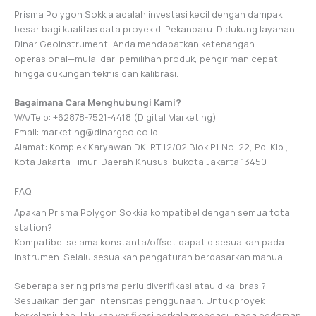
Prisma Polygon Sokkia adalah investasi kecil dengan dampak
besar bagi kualitas data proyek di Pekanbaru. Didukung layanan
Dinar Geoinstrument, Anda mendapatkan ketenangan
operasional—mulai dari pemilihan produk, pengiriman cepat,
hingga dukungan teknis dan kalibrasi.
Bagaimana Cara Menghubungi Kami?
WA/Telp: +62878-7521-4418 (Digital Marketing)
Email: marketing@dinargeo.co.id
Alamat: Komplek Karyawan DKI RT 12/02 Blok P1 No. 22, Pd. Klp.,
Kota Jakarta Timur, Daerah Khusus Ibukota Jakarta 13450
FAQ
Apakah Prisma Polygon Sokkia kompatibel dengan semua total
station?
Kompatibel selama konstanta/offset dapat disesuaikan pada
instrumen. Selalu sesuaikan pengaturan berdasarkan manual.
Seberapa sering prisma perlu diverifikasi atau dikalibrasi?
Sesuaikan dengan intensitas penggunaan. Untuk proyek
berkelanjutan, lakukan verifikasi berkala mengacu pada pedoman