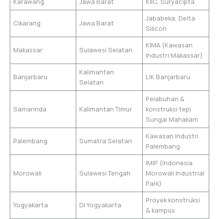
Karawang
Jawa Barat
KIIC, Suryacipta
Jababeka, Delta
Cikarang
Jawa Barat
Silicon
KIMA (Kawasan
Makassar
Sulawesi Selatan
Industri Makassar)
Kalimantan
Banjarbaru
LIK Banjarbaru
Selatan
Pelabuhan &
Samarinda
Kalimantan Timur
konstruksi tepi
Sungai Mahakam
Kawasan Industri
Palembang
Sumatra Selatan
Palembang
IMIP (Indonesia
Morowali
Sulawesi Tengah
Morowali Industrial
Park)
Proyek konstruksi
Yogyakarta
DI Yogyakarta
& kampus