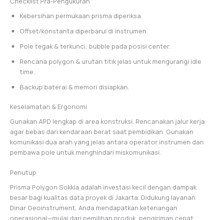
Checklist Pra-Pengukuran
Kebersihan permukaan prisma diperiksa.
Offset/konstanta diperbarui di instrumen.
Pole tegak & terkunci, bubble pada posisi center.
Rencana polygon & urutan titik jelas untuk mengurangi idle
time.
Backup baterai & memori disiapkan.
Keselamatan & Ergonomi
Gunakan APD lengkap di area konstruksi. Rencanakan jalur kerja
agar bebas dari kendaraan berat saat pembidikan. Gunakan
komunikasi dua arah yang jelas antara operator instrumen dan
pembawa pole untuk menghindari miskomunikasi.
Penutup
Prisma Polygon Sokkia adalah investasi kecil dengan dampak
besar bagi kualitas data proyek di Jakarta. Didukung layanan
Dinar Geoinstrument, Anda mendapatkan ketenangan
operasional—mulai dari pemilihan produk, pengiriman cepat,