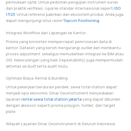
permukaan optik. Untuk pedoman pengujian instrumen survei
dan praktik verifikasi, rujuk ke standar internasional seperti
ISO
17123
. Untuk referensi pabrikan dan ekosistem produk, Anda juga
dapat mengunjungi situs resmi
Topcon Positioning
.
Integrasi Workflow dari Lapangan ke Kantor
Prisma yang konsisten mempercepat pemrosesan data di
kantor. Dataset yang bersih mengurangi
outlier
dan membantu
proses
adjustment
, sekaligus memudahkan integrasi ke BIM atau
GIS. Keberulangan yang baik (repeatability) juga mempermudah
aktivitas
as-built
serta audit mutu.
Optimasi Biaya: Rental & Bundling
Untuk pekerjaan berdurasi pendek, sewa total station dapat
menjadi opsi ekonomis. Dinar Geoinstrument menyediakan
layanan
rental sewa total station jakarta
yang dapat dibundel
dengan aksesori seperti prisma polygon, holder, dan target
plate.
Wilayah Layanan Dinar Geoinstrument di Seluruh Indonesia