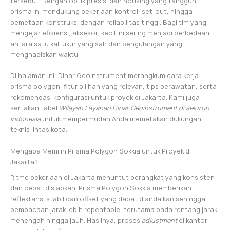
tersebut. Dengan optik presisi dan housing yang tangguh,
prisma ini mendukung pekerjaan kontrol, set-out, hingga
pemetaan konstruksi dengan reliabilitas tinggi. Bagi tim yang
mengejar efisiensi, aksesori kecil ini sering menjadi perbedaan
antara satu kali ukur yang sah dan pengulangan yang
menghabiskan waktu.
Di halaman ini, Dinar Geoinstrument merangkum cara kerja
prisma polygon, fitur pilihan yang relevan, tips perawatan, serta
rekomendasi konfigurasi untuk proyek di Jakarta. Kami juga
sertakan tabel
Wilayah Layanan Dinar Geoinstrument di seluruh
Indonesia
untuk mempermudah Anda memetakan dukungan
teknis lintas kota.
Mengapa Memilih Prisma Polygon Sokkia untuk Proyek di
Jakarta?
Ritme pekerjaan di Jakarta menuntut perangkat yang konsisten
dan cepat disiapkan. Prisma Polygon Sokkia memberikan
reflektansi stabil dan offset yang dapat diandalkan sehingga
pembacaan jarak lebih repeatable, terutama pada rentang jarak
menengah hingga jauh. Hasilnya, proses
adjustment
di kantor