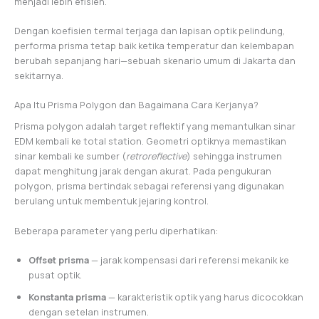
menjadi lebih efisien.
Dengan koefisien termal terjaga dan lapisan optik pelindung,
performa prisma tetap baik ketika temperatur dan kelembapan
berubah sepanjang hari—sebuah skenario umum di Jakarta dan
sekitarnya.
Apa Itu Prisma Polygon dan Bagaimana Cara Kerjanya?
Prisma polygon adalah target reflektif yang memantulkan sinar
EDM kembali ke total station. Geometri optiknya memastikan
sinar kembali ke sumber (
retroreflective
) sehingga instrumen
dapat menghitung jarak dengan akurat. Pada pengukuran
polygon, prisma bertindak sebagai referensi yang digunakan
berulang untuk membentuk jejaring kontrol.
Beberapa parameter yang perlu diperhatikan:
Offset prisma
— jarak kompensasi dari referensi mekanik ke
pusat optik.
Konstanta prisma
— karakteristik optik yang harus dicocokkan
dengan setelan instrumen.