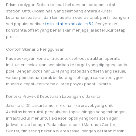
Prisma polygon Sokkia kompatibel dengan beragam total
station. Untuk kombinasi yang seimbang antara akurasi,
ketahanan baterai, dan kemudahan operasional, pertimbangkan
seri populer berikut:
total station sokkia im 52
. Penyetelan
konstanta/offset yang benar akan menjaga jarak terukur tetap
presisi.
Contoh Skenario Penggunaan
Pada pekerjaan kontrol titik untuk set-out struktur, operator
instrumen melakukan pembidikan ke target yang dipegang pada
pole. Dengan
lock
sinar EDM yang stabil dan offset yang sesuai,
variasi pembacaan jarak berkurang, sehingga
closure
polygon
mudah dicapai—terutama di area proyek padat Jakarta.
Konteks Proyek & Kebutuhan Lapangan di Jakarta
Jakarta di DKI Jakarta memiliki dinamika proyek yang unik.
Aktivitas konstruksi, pengukuran tapak, hingga pengembangan
infrastruktur menuntut aksesori optik yang konsisten agar
jadwal tetap terjaga. Pada lokasi seperti Marunda Center,
Sunter, tim sering bekerja di area ramai dengan getaran mesin