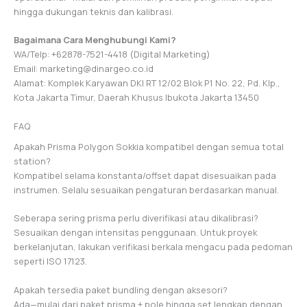
hingga dukungan teknis dan kalibrasi.
Bagaimana Cara Menghubungi Kami?
WA/Telp: +62878-7521-4418 (Digital Marketing)
Email: marketing@dinargeo.co.id
Alamat: Komplek Karyawan DKI RT 12/02 Blok P1 No. 22, Pd. Klp.,
Kota Jakarta Timur, Daerah Khusus Ibukota Jakarta 13450
FAQ
Apakah Prisma Polygon Sokkia kompatibel dengan semua total
station?
Kompatibel selama konstanta/offset dapat disesuaikan pada
instrumen. Selalu sesuaikan pengaturan berdasarkan manual.
Seberapa sering prisma perlu diverifikasi atau dikalibrasi?
Sesuaikan dengan intensitas penggunaan. Untuk proyek
berkelanjutan, lakukan verifikasi berkala mengacu pada pedoman
seperti ISO 17123.
Apakah tersedia paket bundling dengan aksesori?
Ada—mulai dari paket prisma + pole hingga set lengkap dengan