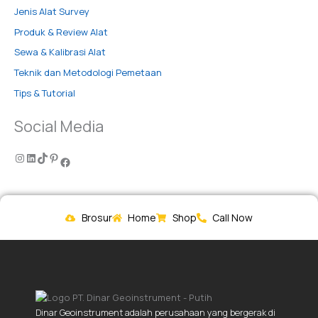
Jenis Alat Survey
Produk & Review Alat
Sewa & Kalibrasi Alat
Teknik dan Metodologi Pemetaan
Tips & Tutorial
Social Media
Brosur
Home
Shop
Call Now
Dinar Geoinstrument adalah perusahaan yang bergerak di