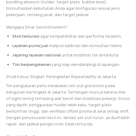
bundling aksesori (holder, target plate, bubble level).
Konsultasikan kebutuhan Anda agar konfigurasi sesuai jenis
pekerjaan, rentang jarak, dan target jadwal.
Mengapa Dinar Geoinstrument?
Stok terkurasi
agar kompatibilitas dan performa terjamin.
Layanan purna jual
meliputi kalibrasi dan konsultasi teknis.
Jejaring layanan nasional
untuk mobilitas tim antarkota.
Tim berpengalaman
yang siap mendampingi di lapangan.
Studi Kasus Singkat: Peningkatan Repeatability di Jakarta
Tim pengukuran perlu melakukan set-out grid kolom pada
bangunan bertingkat di Jakarta. Tantangan muncul karena
line-
of-sight
sering terhalang alat berat dan mobilisasi pekerja. Solusi
yang dipilih: penggunaan holder lebih kaku, target plate
berkontras tinggi, dan verifikasi offset prisma di awal setiap shift.
Dengan penyesuaian kecil ini, deviasi set-out turun,
as-built
lebih
rapat, dan jadwal pengecoran tidak tertunda.