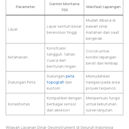
Garmin Montana
Parameter
Manfaat Lapangan
700
Mudah dibaca di
Layar sentuh besar
bawah sinar
Layar
beresolusi tinggi
matahari dan saat
bergerak.
Konstruksi
Cocok untuk
tangguh, tahan
Ketahanan
kondisi lapangan
cuaca dan
berat dan lembap.
benturan ringan
Dukungan
peta
Memudahkan
Dukungan Peta
topografi
dan
navigasi pada area
kustom
proyek terpencil.
Kompatibel dengan
Memperluas fungsi
Konektivitas
berbagai sensor
untuk kebutuhan
dan aksesori
survei lanjutan.
Wilayah Layanan Dinar Geoinstrument di Seluruh Indonesia