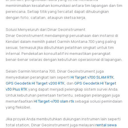
meminimalkan kesalahan komunikasi antara tim lapangan dan tim
perencana. Setiap titik yang tercatat dapat dihubungkan
dengan foto, catatan, ataupun sketsa kerja.
Solusi Menyeluruh dari Dinar Geoinstrument
Dinar Geoinstrument mendampingi perusahaan dan instansi di
Kendari dalam memilih paket Garmin Montana 700 yang paling
sesuai, termasuk jika dibutuhkan pelatihan singkat untuk tim
internal. Pendekatan konsultatif ini memastikan perangkat
benar-benar selaras dengan kebutuhan operasional di lapangan.
Selain Garmin Montana 700, Dinar Geoinstrument juga
menyediakan perangkat lain seperti
Hi Target v700 SLAM RTK
,
GPS Geodetik HI Target v200 RTK
, dan
GPS Geodetik HI Target
v30 Plus RTK
yang dapat menjadi pelengkap sistem survei Anda.
Untuk kebutuhan pemetaan tertentu, sebagian pelanggan juga
memanfaatkan
HI Target-v700 slam rtk
sebagai solusi pemindaian
yang fleksibel.
Jika proyek Anda membutuhkan dukungan instrumen lain seperti
total station, Dinar Geoinstrument juga melayani
rental sewa