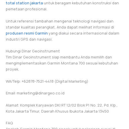
total station jakarta
untuk beragam kebutuhan konstruksi dan
pemetaan profesional.
Untuk referensi tambahan mengenai teknologi navigasi dan
standar kualitas perangkat, Anda dapat melihat informasi di
produsen resmi Garmin
yang diakui secara internasional dalam
industri GPS dan navigasi.
Hubungi Dinar Geoinstrument
Tim Dinar Geoinstrument siap membantu Anda memilih dan
mengimplementasikan Garmin Montana 700 sesuai kebutuhan
proyek.
WA/Telp: +62878-7521-4418 (Digital Marketing)
Email: marketing@dinargeo.co.id
Alamat: Komplek Karyawan DKI RT 12/02 Blok P1 No. 22, Pd. Klp.,
Kota Jakarta Timur, Daerah Khusus Ibukota Jakarta 13450
FAQ
Apakah Garmin Montana 700 cocok untuk pekerjaan survei di