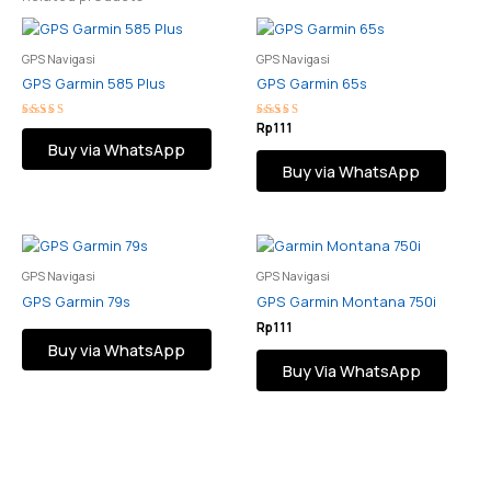
GPS Navigasi
GPS Navigasi
GPS Garmin 585 Plus
GPS Garmin 65s
Rated
Rated
Rp
111
5.00
5.00
Buy via WhatsApp
out of 5
out of 5
Buy via WhatsApp
GPS Navigasi
GPS Navigasi
GPS Garmin 79s
GPS Garmin Montana 750i
Rp
111
Buy via WhatsApp
Buy Via WhatsApp