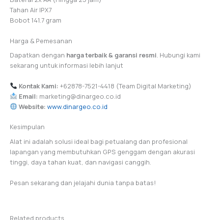
Tahan Air IPX7
Bobot 141.7 gram
Harga & Pemesanan
Dapatkan dengan
harga terbaik & garansi resmi
. Hubungi kami
sekarang untuk informasi lebih lanjut
Kontak Kami:
+62878-7521-4418 (Team Digital Marketing)
Email:
marketing@dinargeo.co.id
Website:
www.dinargeo.co.id
Kesimpulan
Alat ini adalah solusi ideal bagi petualang dan profesional
lapangan yang membutuhkan GPS genggam dengan akurasi
tinggi, daya tahan kuat, dan navigasi canggih.
Pesan sekarang dan jelajahi dunia tanpa batas!
Related products