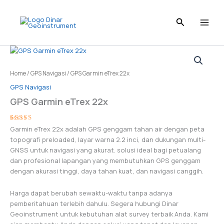
Skip
to
content
Home
/
GPS Navigasi
/ GPS Garmin eTrex 22x
GPS Navigasi
GPS Garmin eTrex 22x
Rated
1
Garmin eTrex 22x adalah GPS genggam tahan air dengan peta
5.00
out
topografi preloaded, layar warna 2.2 inci, dan dukungan multi-
of 5 based
on
GNSS untuk navigasi yang akurat. solusi ideal bagi petualang
customer
rating
dan profesional lapangan yang membutuhkan GPS genggam
dengan akurasi tinggi, daya tahan kuat, dan navigasi canggih.
Harga dapat berubah sewaktu-waktu tanpa adanya
pemberitahuan terlebih dahulu. Segera hubungi Dinar
Geoinstrument untuk kebutuhan alat survey terbaik Anda. Kami