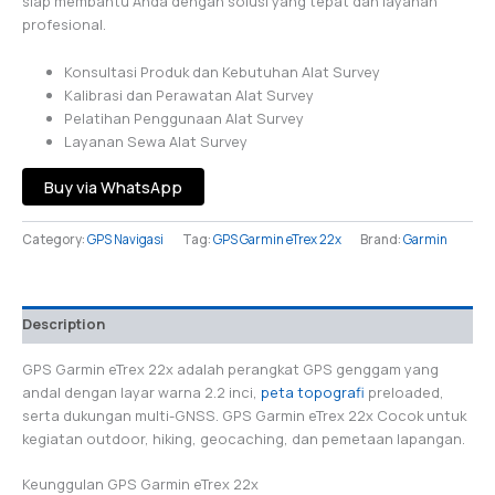
siap membantu Anda dengan solusi yang tepat dan layanan
profesional.
Konsultasi Produk dan Kebutuhan Alat Survey
Kalibrasi dan Perawatan Alat Survey
Pelatihan Penggunaan Alat Survey
Layanan Sewa Alat Survey
Buy via WhatsApp
Category:
GPS Navigasi
Tag:
GPS Garmin eTrex 22x
Brand:
Garmin
Description
GPS Garmin eTrex 22x adalah perangkat GPS genggam yang
andal dengan layar warna 2.2 inci,
peta topografi
preloaded,
serta dukungan multi-GNSS. GPS Garmin eTrex 22x Cocok untuk
kegiatan outdoor, hiking, geocaching, dan pemetaan lapangan.
Keunggulan GPS Garmin eTrex 22x