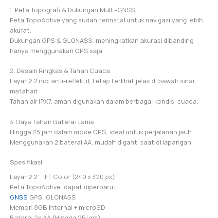
1. Peta Topografi & Dukungan Multi-GNSS
Peta TopoActive yang sudah terinstal untuk navigasi yang lebih
akurat.
Dukungan GPS & GLONASS, meningkatkan akurasi dibanding
hanya menggunakan GPS saja.
2. Desain Ringkas & Tahan Cuaca
Layar 2.2 inci anti-reflektif, tetap terlihat jelas di bawah sinar
matahari.
Tahan air IPX7, aman digunakan dalam berbagai kondisi cuaca.
3. Daya Tahan Baterai Lama
Hingga 25 jam dalam mode GPS, ideal untuk perjalanan jauh.
Menggunakan 2 baterai AA, mudah diganti saat di lapangan.
Spesifikasi
Layar 2.2” TFT Color (240 x 320 px)
Peta TopoActive, dapat diperbarui
GNSS
GPS, GLONASS
Memori 8GB internal + microSD
Baterai 2x AA (Hingga 25 jam)