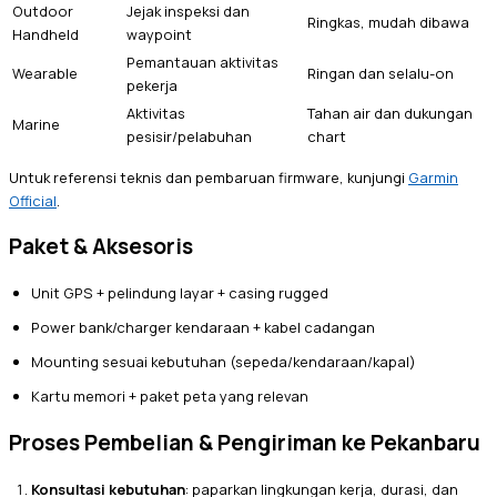
Outdoor
Jejak inspeksi dan
Ringkas, mudah dibawa
Handheld
waypoint
Pemantauan aktivitas
Wearable
Ringan dan selalu-on
pekerja
Aktivitas
Tahan air dan dukungan
Marine
pesisir/pelabuhan
chart
Untuk referensi teknis dan pembaruan firmware, kunjungi
Garmin
Official
.
Paket & Aksesoris
Unit GPS + pelindung layar + casing rugged
Power bank/charger kendaraan + kabel cadangan
Mounting sesuai kebutuhan (sepeda/kendaraan/kapal)
Kartu memori + paket peta yang relevan
Proses Pembelian & Pengiriman ke Pekanbaru
Konsultasi kebutuhan
: paparkan lingkungan kerja, durasi, dan