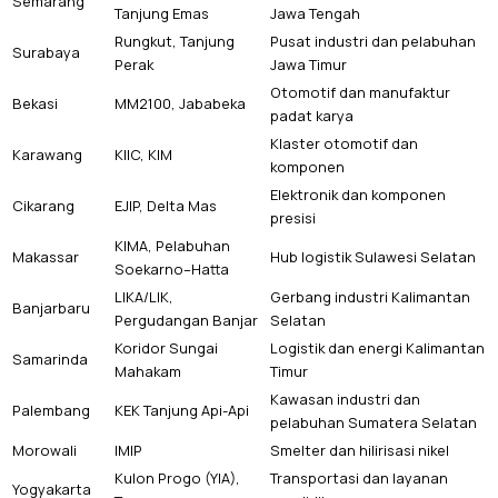
Semarang
Tanjung Emas
Jawa Tengah
Rungkut, Tanjung
Pusat industri dan pelabuhan
Surabaya
Perak
Jawa Timur
Otomotif dan manufaktur
Bekasi
MM2100, Jababeka
padat karya
Klaster otomotif dan
Karawang
KIIC, KIM
komponen
Elektronik dan komponen
Cikarang
EJIP, Delta Mas
presisi
KIMA, Pelabuhan
Makassar
Hub logistik Sulawesi Selatan
Soekarno–Hatta
LIKA/LIK,
Gerbang industri Kalimantan
Banjarbaru
Pergudangan Banjar
Selatan
Koridor Sungai
Logistik dan energi Kalimantan
Samarinda
Mahakam
Timur
Kawasan industri dan
Palembang
KEK Tanjung Api-Api
pelabuhan Sumatera Selatan
Morowali
IMIP
Smelter dan hilirisasi nikel
Kulon Progo (YIA),
Transportasi dan layanan
Yogyakarta