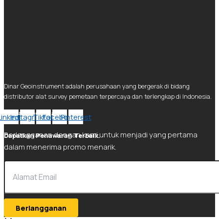
Dinar Geoinstrument adalah perusahaan yang bergerak di bidang
distributor alat survey pemetaan terpercaya dan terlengkap di Indonesia.
Social Media Kami.
Linkedin
Instagram
Tiktok
Facebook
Pinterest
Berlangganan dengan kami untuk menjadi yang pertama
Dapatkan Penawaran Terbaik.
dalam menerima promo menarik.
Berlangganan