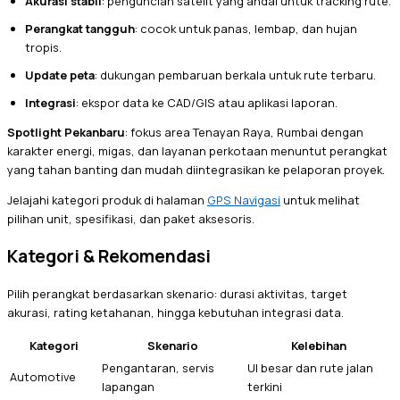
Akurasi stabil
: penguncian satelit yang andal untuk tracking rute.
Perangkat tangguh
: cocok untuk panas, lembap, dan hujan
tropis.
Update peta
: dukungan pembaruan berkala untuk rute terbaru.
Integrasi
: ekspor data ke CAD/GIS atau aplikasi laporan.
Spotlight Pekanbaru
: fokus area Tenayan Raya, Rumbai dengan
karakter energi, migas, dan layanan perkotaan menuntut perangkat
yang tahan banting dan mudah diintegrasikan ke pelaporan proyek.
Jelajahi kategori produk di halaman
GPS Navigasi
untuk melihat
pilihan unit, spesifikasi, dan paket aksesoris.
Kategori & Rekomendasi
Pilih perangkat berdasarkan skenario: durasi aktivitas, target
akurasi, rating ketahanan, hingga kebutuhan integrasi data.
Kategori
Skenario
Kelebihan
Pengantaran, servis
UI besar dan rute jalan
Automotive
lapangan
terkini