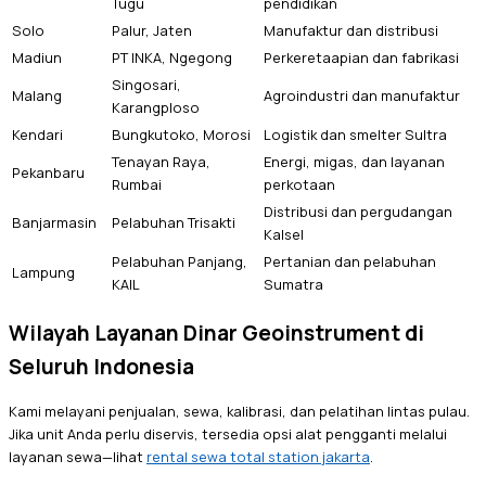
Tugu
pendidikan
Solo
Palur, Jaten
Manufaktur dan distribusi
Madiun
PT INKA, Ngegong
Perkeretaapian dan fabrikasi
Singosari,
Malang
Agroindustri dan manufaktur
Karangploso
Kendari
Bungkutoko, Morosi
Logistik dan smelter Sultra
Tenayan Raya,
Energi, migas, dan layanan
Pekanbaru
Rumbai
perkotaan
Distribusi dan pergudangan
Banjarmasin
Pelabuhan Trisakti
Kalsel
Pelabuhan Panjang,
Pertanian dan pelabuhan
Lampung
KAIL
Sumatra
Wilayah Layanan Dinar Geoinstrument di
Seluruh Indonesia
Kami melayani penjualan, sewa, kalibrasi, dan pelatihan lintas pulau.
Jika unit Anda perlu diservis, tersedia opsi alat pengganti melalui
layanan sewa—lihat
rental sewa total station jakarta
.