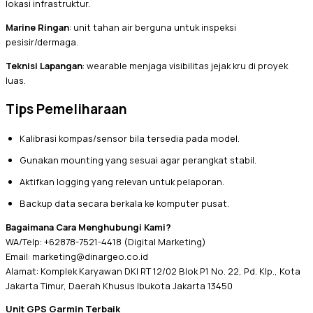
lokasi infrastruktur.
Marine Ringan
: unit tahan air berguna untuk inspeksi
pesisir/dermaga.
Teknisi Lapangan
: wearable menjaga visibilitas jejak kru di proyek
luas.
Tips Pemeliharaan
Kalibrasi kompas/sensor bila tersedia pada model.
Gunakan mounting yang sesuai agar perangkat stabil.
Aktifkan logging yang relevan untuk pelaporan.
Backup data secara berkala ke komputer pusat.
Bagaimana Cara Menghubungi Kami?
WA/Telp: +62878-7521-4418 (Digital Marketing)
Email: marketing@dinargeo.co.id
Alamat: Komplek Karyawan DKI RT 12/02 Blok P1 No. 22, Pd. Klp., Kota
Jakarta Timur, Daerah Khusus Ibukota Jakarta 13450
Unit GPS Garmin Terbaik