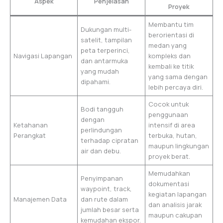
Aspek
Penjelasan
Proyek
Membantu tim
Dukungan multi-
berorientasi di
satelit, tampilan
medan yang
peta terperinci,
Navigasi Lapangan
kompleks dan
dan antarmuka
kembali ke titik
yang mudah
yang sama dengan
dipahami.
lebih percaya diri.
Cocok untuk
Bodi tangguh
penggunaan
dengan
Ketahanan
intensif di area
perlindungan
Perangkat
terbuka, hutan,
terhadap cipratan
maupun lingkungan
air dan debu.
proyek berat.
Memudahkan
Penyimpanan
dokumentasi
waypoint, track,
kegiatan lapangan
Manajemen Data
dan rute dalam
dan analisis jarak
jumlah besar serta
maupun cakupan
kemudahan ekspor.