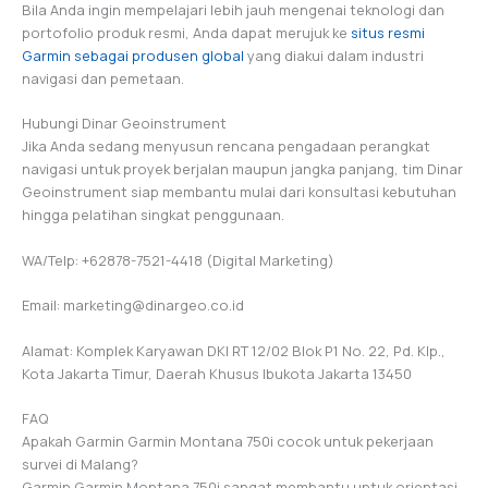
Bila Anda ingin mempelajari lebih jauh mengenai teknologi dan
portofolio produk resmi, Anda dapat merujuk ke
situs resmi
Garmin sebagai produsen global
yang diakui dalam industri
navigasi dan pemetaan.
Hubungi Dinar Geoinstrument
Jika Anda sedang menyusun rencana pengadaan perangkat
navigasi untuk proyek berjalan maupun jangka panjang, tim Dinar
Geoinstrument siap membantu mulai dari konsultasi kebutuhan
hingga pelatihan singkat penggunaan.
WA/Telp: +62878-7521-4418 (Digital Marketing)
Email: marketing@dinargeo.co.id
Alamat: Komplek Karyawan DKI RT 12/02 Blok P1 No. 22, Pd. Klp.,
Kota Jakarta Timur, Daerah Khusus Ibukota Jakarta 13450
FAQ
Apakah Garmin Garmin Montana 750i cocok untuk pekerjaan
survei di Malang?
Garmin Garmin Montana 750i sangat membantu untuk orientasi