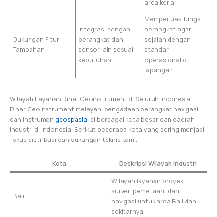
area kerja.
Memperluas fungsi
Integrasi dengan
perangkat agar
Dukungan Fitur
perangkat dan
sejalan dengan
Tambahan
sensor lain sesuai
standar
kebutuhan.
operasional di
lapangan.
Wilayah Layanan Dinar Geoinstrument di Seluruh Indonesia
Dinar Geoinstrument melayani pengadaan perangkat navigasi
dan instrumen
geospasial
di berbagai kota besar dan daerah
industri di Indonesia. Berikut beberapa kota yang sering menjadi
fokus distribusi dan dukungan teknis kami.
Kota
Deskripsi Wilayah Industri
Wilayah layanan proyek
survei, pemetaan, dan
Bali
navigasi untuk area Bali dan
sekitarnya.