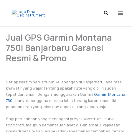
I
L
T
P
F
Skip
n
i
i
i
a
to
s
n
k
n
c
content
t
k
T
t
e
a
e
o
e
b
g
d
k
r
o
Jual GPS Garmin Montana
r
I
e
o
a
n
s
k
750i Banjarbaru Garansi
m
t
Resmi & Promo
Setiap kali tim harus turun ke lapangan di Banjarbaru, ada rasa
khawatir yang wajar tentang apakah rute yang dipilih sudah
tepat dan aman. Dengan menggunakan Garmin
Garmin Montana
750i
, banyak pengguna merasa lebih tenang karena memiliki
panduan arah yang jelas dan dapat diulang kapan saja.
Bagi perusahaan yang menangani proyek konstruksi, survei
topografi, maupun pemantauan aset di Banjarbaru, kejelasan
posisi di peta bukan lagi sekadar kenyamanan tambahan, tetapi