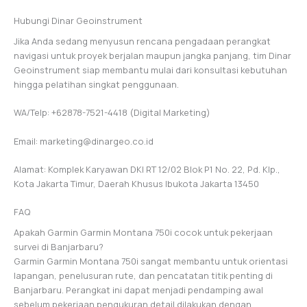
Hubungi Dinar Geoinstrument
Jika Anda sedang menyusun rencana pengadaan perangkat
navigasi untuk proyek berjalan maupun jangka panjang, tim Dinar
Geoinstrument siap membantu mulai dari konsultasi kebutuhan
hingga pelatihan singkat penggunaan.
WA/Telp: +62878-7521-4418 (Digital Marketing)
Email: marketing@dinargeo.co.id
Alamat: Komplek Karyawan DKI RT 12/02 Blok P1 No. 22, Pd. Klp.,
Kota Jakarta Timur, Daerah Khusus Ibukota Jakarta 13450
FAQ
Apakah Garmin Garmin Montana 750i cocok untuk pekerjaan
survei di Banjarbaru?
Garmin Garmin Montana 750i sangat membantu untuk orientasi
lapangan, penelusuran rute, dan pencatatan titik penting di
Banjarbaru. Perangkat ini dapat menjadi pendamping awal
sebelum pekerjaan pengukuran detail dilakukan dengan