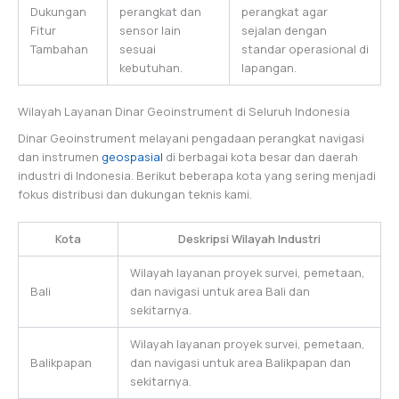
Dukungan
perangkat dan
perangkat agar
Fitur
sensor lain
sejalan dengan
Tambahan
sesuai
standar operasional di
kebutuhan.
lapangan.
Wilayah Layanan Dinar Geoinstrument di Seluruh Indonesia
Dinar Geoinstrument melayani pengadaan perangkat navigasi
dan instrumen
geospasial
di berbagai kota besar dan daerah
industri di Indonesia. Berikut beberapa kota yang sering menjadi
fokus distribusi dan dukungan teknis kami.
Kota
Deskripsi Wilayah Industri
Wilayah layanan proyek survei, pemetaan,
Bali
dan navigasi untuk area Bali dan
sekitarnya.
Wilayah layanan proyek survei, pemetaan,
Balikpapan
dan navigasi untuk area Balikpapan dan
sekitarnya.