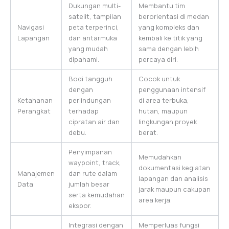
Dukungan multi-
Membantu tim
satelit, tampilan
berorientasi di medan
Navigasi
peta terperinci,
yang kompleks dan
Lapangan
dan antarmuka
kembali ke titik yang
yang mudah
sama dengan lebih
dipahami.
percaya diri.
Bodi tangguh
Cocok untuk
dengan
penggunaan intensif
Ketahanan
perlindungan
di area terbuka,
Perangkat
terhadap
hutan, maupun
cipratan air dan
lingkungan proyek
debu.
berat.
Penyimpanan
Memudahkan
waypoint, track,
dokumentasi kegiatan
Manajemen
dan rute dalam
lapangan dan analisis
Data
jumlah besar
jarak maupun cakupan
serta kemudahan
area kerja.
ekspor.
Integrasi dengan
Memperluas fungsi