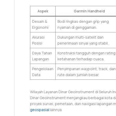
Aspek
Garmin Handheld
Desain &
Bodi ringkas dengan grip yang
Ergonomi
nyaman di genggaman.
Akurasi
Dukungan multi-satelit dan
Posisi
penerimaan sinyal yang stabil.
Daya Tahan
Konstruksi tangguh dengan rating
Lapangan
ketahanan terhadap cuaca.
Pengelolaan
Penyimpanan waypoint, track, dan
Data
rute dalam jumlah besar.
Wilayah Layanan Dinar Geoinstrument di Seluruh I
Dinar Geoinstrument menjangkau berbagai kota da
proyek survei, pemetaan, dan navigasi lapangan
geospasial
lainnya.