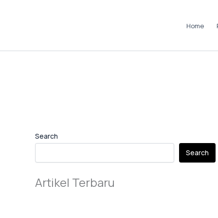
Skip
to
Home
content
Instagram
LinkedIn
TikTok
Pinterest
Facebook
Search
Search
Artikel Terbaru