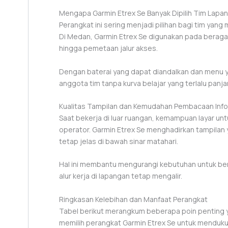
Mengapa Garmin Etrex Se Banyak Dipilih Tim Lapa
Perangkat ini sering menjadi pilihan bagi tim yan
Di Medan, Garmin Etrex Se digunakan pada beragam ak
hingga pemetaan jalur akses.
Dengan baterai yang dapat diandalkan dan menu y
anggota tim tanpa kurva belajar yang terlalu panja
Kualitas Tampilan dan Kemudahan Pembacaan Info
Saat bekerja di luar ruangan, kemampuan layar 
operator. Garmin Etrex Se menghadirkan tampilan 
tetap jelas di bawah sinar matahari.
Hal ini membantu mengurangi kebutuhan untuk ber
alur kerja di lapangan tetap mengalir.
Ringkasan Kelebihan dan Manfaat Perangkat
Tabel berikut merangkum beberapa poin penting 
memilih perangkat Garmin Etrex Se untuk mendukun