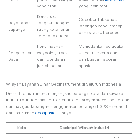
yang stabil.
yang lebih rapi.
Konstruksi
Cocok untuk kondisi
Daya Tahan
tangguh dengan
lapangan yang lembap,
Lapangan
rating ketahanan
panas, atau berdebu.
terhadap cuaca.
Penyimpanan
Memudahkan pelacakan
Pengelolaan
waypoint, track,
ulang rute kerja dan
Data
dan rute dalam
pembuatan laporan
jumlah besar.
spasial.
Wilayah Layanan Dinar Geoinstrument di Seluruh Indonesia
Dinar Geoinstrument menjangkau berbagai kota dan kawasan
industri di Indonesia untuk mendukung proyek survei, pemetaan,
dan navigasi lapangan menggunakan perangkat GPS handheld
dan instrumen
geospasial
lainnya.
Kota
Deskripsi Wilayah Industri