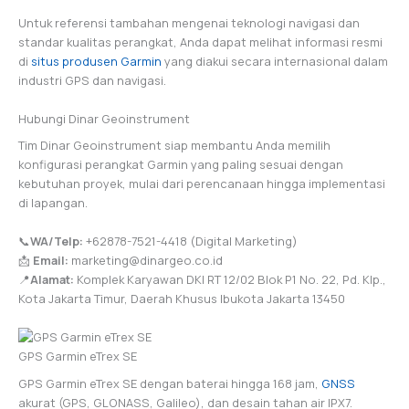
Untuk referensi tambahan mengenai teknologi navigasi dan
standar kualitas perangkat, Anda dapat melihat informasi resmi
di
situs produsen Garmin
yang diakui secara internasional dalam
industri GPS dan navigasi.
Hubungi Dinar Geoinstrument
Tim Dinar Geoinstrument siap membantu Anda memilih
konfigurasi perangkat Garmin yang paling sesuai dengan
kebutuhan proyek, mulai dari perencanaan hingga implementasi
di lapangan.
📞
WA/Telp:
+62878-7521-4418 (Digital Marketing)
📩
Email:
marketing@dinargeo.co.id
📍
Alamat:
Komplek Karyawan DKI RT 12/02 Blok P1 No. 22, Pd. Klp.,
Kota Jakarta Timur, Daerah Khusus Ibukota Jakarta 13450
GPS Garmin eTrex SE
GPS Garmin eTrex SE dengan baterai hingga 168 jam,
GNSS
akurat (GPS, GLONASS, Galileo), dan desain tahan air IPX7.