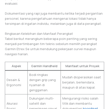
evaluasi.
Dokumentasi yang rapi juga membantu ketika terjadi pergantian
personel, karena pengetahuan mengenai lokasi tidak hanya
tersimpan di ingatan individu, melainkan juga di data perangkat.
Ringkasan Kelebihan dan Manfaat Perangkat
Tabel berikut merangkum beberapa poin penting yang sering
menjadi pertimbangan tim teknis sebelum memilih perangkat
Garmin Etrex Se untuk mendukung pekerjaan survei maupun
navigasi harian.
Aspek
Garmin Handheld
Manfaat untuk Proyek
Bodi ringkas
Mudah dioperasikan saat
Desain &
dengan grip yang
berjalan, berkendara,
Ergonomi
nyaman di
maupun di atas kapal.
genggaman.
Dukungan multi-
Mengurangi risiko salah
Akurasi
satelit dan
titik dan membantu
Posisi
penerimaan sinyal
dokumentasi
koordinat