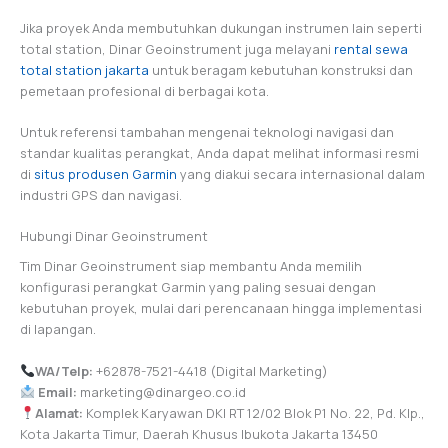
Jika proyek Anda membutuhkan dukungan instrumen lain seperti
total station, Dinar Geoinstrument juga melayani
rental sewa
total station jakarta
untuk beragam kebutuhan konstruksi dan
pemetaan profesional di berbagai kota.
Untuk referensi tambahan mengenai teknologi navigasi dan
standar kualitas perangkat, Anda dapat melihat informasi resmi
di
situs produsen Garmin
yang diakui secara internasional dalam
industri GPS dan navigasi.
Hubungi Dinar Geoinstrument
Tim Dinar Geoinstrument siap membantu Anda memilih
konfigurasi perangkat Garmin yang paling sesuai dengan
kebutuhan proyek, mulai dari perencanaan hingga implementasi
di lapangan.
WA/Telp:
+62878-7521-4418 (Digital Marketing)
Email:
marketing@dinargeo.co.id
Alamat:
Komplek Karyawan DKI RT 12/02 Blok P1 No. 22, Pd. Klp.,
Kota Jakarta Timur, Daerah Khusus Ibukota Jakarta 13450