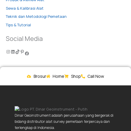
Sewa & Kalibrasi Alat
Teknik dan Metodologi Pemetaan
Tips & Tutorial
Social Media
Brosur
Home
Shop
Call Now
Dinar Geoinstrument adalah perusahaan yang bergerak di
bidang distributor alat survey pemetaan terpercaya dan
terlengkap di Indonesia.