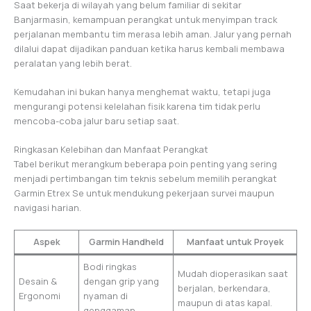
Saat bekerja di wilayah yang belum familiar di sekitar
Banjarmasin, kemampuan perangkat untuk menyimpan track
perjalanan membantu tim merasa lebih aman. Jalur yang pernah
dilalui dapat dijadikan panduan ketika harus kembali membawa
peralatan yang lebih berat.
Kemudahan ini bukan hanya menghemat waktu, tetapi juga
mengurangi potensi kelelahan fisik karena tim tidak perlu
mencoba-coba jalur baru setiap saat.
Ringkasan Kelebihan dan Manfaat Perangkat
Tabel berikut merangkum beberapa poin penting yang sering
menjadi pertimbangan tim teknis sebelum memilih perangkat
Garmin Etrex Se untuk mendukung pekerjaan survei maupun
navigasi harian.
Aspek
Garmin Handheld
Manfaat untuk Proyek
Bodi ringkas
Mudah dioperasikan saat
Desain &
dengan grip yang
berjalan, berkendara,
Ergonomi
nyaman di
maupun di atas kapal.
genggaman.