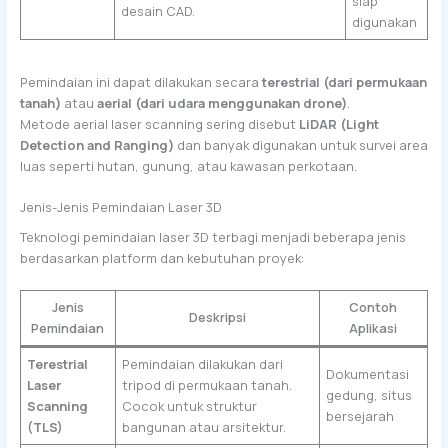
siap
desain CAD.
digunakan
Pemindaian ini dapat dilakukan secara
terestrial (dari permukaan
tanah)
atau
aerial (dari udara menggunakan drone)
.
Metode aerial laser scanning sering disebut
LiDAR (Light
Detection and Ranging)
dan banyak digunakan untuk survei area
luas seperti hutan, gunung, atau kawasan perkotaan.
Jenis-Jenis Pemindaian Laser 3D
Teknologi pemindaian laser 3D terbagi menjadi beberapa jenis
berdasarkan platform dan kebutuhan proyek:
Jenis
Contoh
Deskripsi
Pemindaian
Aplikasi
Terestrial
Pemindaian dilakukan dari
Dokumentasi
Laser
tripod di permukaan tanah.
gedung, situs
Scanning
Cocok untuk struktur
bersejarah
(TLS)
bangunan atau arsitektur.