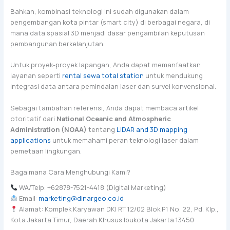
Bahkan, kombinasi teknologi ini sudah digunakan dalam
pengembangan kota pintar (smart city) di berbagai negara, di
mana data spasial 3D menjadi dasar pengambilan keputusan
pembangunan berkelanjutan.
Untuk proyek-proyek lapangan, Anda dapat memanfaatkan
layanan seperti
rental sewa total station
untuk mendukung
integrasi data antara pemindaian laser dan survei konvensional.
Sebagai tambahan referensi, Anda dapat membaca artikel
otoritatif dari
National Oceanic and Atmospheric
Administration (NOAA)
tentang
LiDAR and 3D mapping
applications
untuk memahami peran teknologi laser dalam
pemetaan lingkungan.
Bagaimana Cara Menghubungi Kami?
WA/Telp: +62878-7521-4418 (Digital Marketing)
Email:
marketing@dinargeo.co.id
Alamat: Komplek Karyawan DKI RT 12/02 Blok P1 No. 22, Pd. Klp.,
Kota Jakarta Timur, Daerah Khusus Ibukota Jakarta 13450