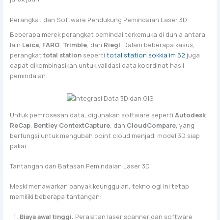
Perangkat dan Software Pendukung Pemindaian Laser 3D
Beberapa merek perangkat pemindai terkemuka di dunia antara
lain
Leica
,
FARO
,
Trimble
, dan
Riegl
. Dalam beberapa kasus,
perangkat
total station
seperti
total station sokkia im 52
juga
dapat dikombinasikan untuk validasi data koordinat hasil
pemindaian.
Untuk pemrosesan data, digunakan software seperti
Autodesk
ReCap
,
Bentley ContextCapture
, dan
CloudCompare
, yang
berfungsi untuk mengubah point cloud menjadi model 3D siap
pakai.
Tantangan dan Batasan Pemindaian Laser 3D
Meski menawarkan banyak keunggulan, teknologi ini tetap
memiliki beberapa tantangan:
Biaya awal tinggi.
Peralatan laser scanner dan software