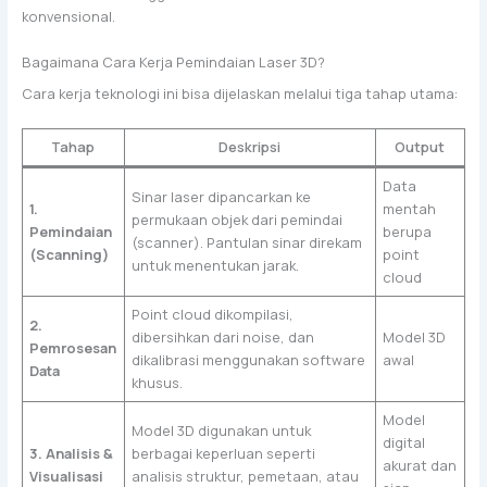
konvensional.
Bagaimana Cara Kerja Pemindaian Laser 3D?
Cara kerja teknologi ini bisa dijelaskan melalui tiga tahap utama:
Tahap
Deskripsi
Output
Data
Sinar laser dipancarkan ke
1.
mentah
permukaan objek dari pemindai
Pemindaian
berupa
(scanner). Pantulan sinar direkam
(Scanning)
point
untuk menentukan jarak.
cloud
Point cloud dikompilasi,
2.
dibersihkan dari noise, dan
Model 3D
Pemrosesan
dikalibrasi menggunakan software
awal
Data
khusus.
Model
Model 3D digunakan untuk
digital
3. Analisis &
berbagai keperluan seperti
akurat dan
Visualisasi
analisis struktur, pemetaan, atau