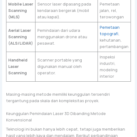
Mobile Laser
Sensor laser dipasang pada
Pemetaan
Scanning
kendaraan bergerak (mobil
jalan, rel,
(MLS)
atau kapal).
terowongan
Pemetaan
Aerial Laser
Pemindaian dari udara
topografi
,
Scanning
menggunakan drone atau
kehutanan,
(ALS/LiDAR)
pesawat.
pertambangan
Inspeksi
Handheld
Scanner portable yang
industri,
Laser
digunakan manual oleh
modeling
Scanning
operator.
interior
Masing-masing metode memiliki keunggulan tersendiri
tergantung pada skala dan kompleksitas proyek.
Keunggulan Pemindaian Laser 3D Dibanding Metode
Konvensional
Teknologi ini bukan hanya lebih cepat, tetapi juga memberikan
hasil yang lebih kaya dan mendalam. Berikut perbandingan