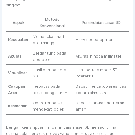
singkat:
Metode
Aspek
Pemindaian Laser 3D
Konvensional
Memerlukan hari
Kecepatan
Hanya beberapa jam
atau minggu
Bergantung pada
Akurasi
Akurasi hingga milimeter
operator
Hasil berupa peta
Hasil berupa model 3D
Visualisasi
2D
interaktif
Cakupan
Terbatas pada
Dapat mencakup area luas
Area
lokasi pengukuran
secara simultan
Operator harus
Dapat dilakukan dari jarak
Keamanan
mendekati objek
aman
Dengan kemampuan ini, pemindaian laser 3D menjadi pilihan
utama dalam proyek-proyek yang menuntut akurasi tinggi —