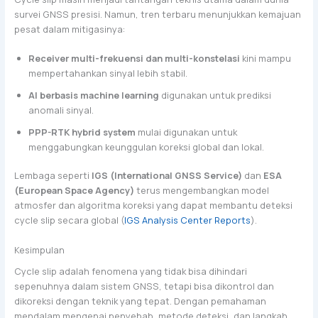
survei GNSS presisi. Namun, tren terbaru menunjukkan kemajuan
pesat dalam mitigasinya:
Receiver multi-frekuensi dan multi-konstelasi
kini mampu
mempertahankan sinyal lebih stabil.
AI berbasis machine learning
digunakan untuk prediksi
anomali sinyal.
PPP-RTK hybrid system
mulai digunakan untuk
menggabungkan keunggulan koreksi global dan lokal.
Lembaga seperti
IGS (International GNSS Service)
dan
ESA
(European Space Agency)
terus mengembangkan model
atmosfer dan algoritma koreksi yang dapat membantu deteksi
cycle slip secara global (
IGS Analysis Center Reports
).
Kesimpulan
Cycle slip adalah fenomena yang tidak bisa dihindari
sepenuhnya dalam sistem GNSS, tetapi bisa dikontrol dan
dikoreksi dengan teknik yang tepat. Dengan pemahaman
mendalam mengenai penyebab, metode deteksi, dan langkah