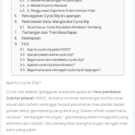
3. Metode Perbandingan Antara Epoch
4. Metode Analisis Residual
5. Penggunaan Algoritma AI dan Kalman Filter
Pencegahan Cycle Slip di Lapangan
Pemrosesan Data: Mengoreksi Cycle Slip
Studi Kasus: Cycle Slip dalam Pemetaan Tambang
Tantangan dan Tren Masa Depan
Kesimpulan
FAQ
Apa itu cycle slip pada GNSS?
Apa penyebab utama cycle slip?
Bagaimana cara mendeteksi cycle slip?
Apakah cycle slip bisa dikoreksi?
Bagaimana cara mencegah cycle slip di lapangan?
Apa Itu Cycle Slip?
Cycle slip adalah gangguan pada pengukuran
fase pembawa
(carrier phase)
GNSS, di mana receiver kehilangan kontinuitas
sinyal dari satelit sehingga terjadi perubahan mendadak dalam
jumlah siklus gelombang yang dihitung. Dalam istilah sederhana,
receiver “kehilangan hitungan” gelombang elektromagnetik yang
diterima dari satelit, lalu melanjutkan penghitungan dengan nilai
baru yang salah.