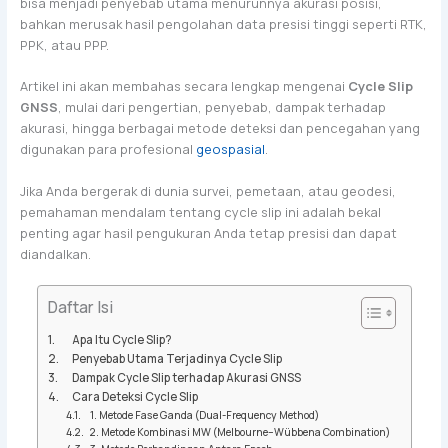
bisa menjadi penyebab utama menurunnya akurasi posisi,
bahkan merusak hasil pengolahan data presisi tinggi seperti RTK,
PPK, atau PPP.
Artikel ini akan membahas secara lengkap mengenai
Cycle Slip
GNSS
, mulai dari pengertian, penyebab, dampak terhadap
akurasi, hingga berbagai metode deteksi dan pencegahan yang
digunakan para profesional
geospasial
.
Jika Anda bergerak di dunia survei, pemetaan, atau geodesi,
pemahaman mendalam tentang cycle slip ini adalah bekal
penting agar hasil pengukuran Anda tetap presisi dan dapat
diandalkan.
Daftar Isi
Apa Itu Cycle Slip?
Penyebab Utama Terjadinya Cycle Slip
Dampak Cycle Slip terhadap Akurasi GNSS
Cara Deteksi Cycle Slip
1. Metode Fase Ganda (Dual-Frequency Method)
2. Metode Kombinasi MW (Melbourne–Wübbena Combination)