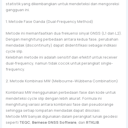
statistik yang dikembangkan untuk mendeteksi dan mengoreksi
gangguan ini.
1. Metode Fase Ganda (Dual-Frequency Method)
Metode ini memanfaatkan dua frekuensi sinyal GNSS (L1 dan L2).
Dengan menghitung perbedaan antara kedua fase, perubahan
mendadak (discontinuity) dapat diidentifikasi sebagai indikasi
cycle slip.
Kelebihan metode ini adalah sensitif dan efektif untuk receiver
dual-frequency, namun tidak cocok untuk perangkat single-
frequency.
2. Metode Kombinasi MW (Melbourne–Wübbena Combination)
Kombinasi MW menggunakan perbedaan fase dan kode untuk
mendeteksi cycle slip dengan lebih akurat. Formula ini
menghitung variasi antara kombinasi fase dan pseudorange
sehingga setiap lompatan mendadak dapat diisolasi.
Metode MW banyak digunakan dalam perangkat lunak geodesi
seperti
TEQC
,
Bernese GNSS Software
, dan
RTKLIB
.