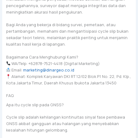
pencegahannya, surveyor dapat menjaga integritas data dan
meningkatkan akurasi hasil pengukuran.
Bagi Anda yang bekerja di bidang survei, pemetaan, atau
pertambangan, memahami dan mengantisipasi cycle slip bukan
sekadar teori teknis, melainkan praktik penting untuk menjamin
kualitas hasil kerja di lapangan.
Bagaimana Cara Menghubungi Kami?
WA/Telp: +62878-7521-4418 (Digital Marketing)
Email:
marketing@dinargeo.co.id
Alamat: Komplek Karyawan DKI RT 12/02 Blok P1 No. 22, Pd. Klp.,
Kota Jakarta Timur, Daerah Khusus Ibukota Jakarta 13450
FAQ
Apa itu cycle slip pada GNSS?
Cycle slip adalah kehilangan kontinuitas sinyal fase pembawa
GNSS akibat gangguan atau halangan yang menyebabkan
kesalahan hitungan gelombang.