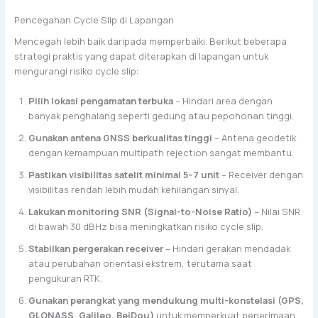
Pencegahan Cycle Slip di Lapangan
Mencegah lebih baik daripada memperbaiki. Berikut beberapa
strategi praktis yang dapat diterapkan di lapangan untuk
mengurangi risiko cycle slip:
Pilih lokasi pengamatan terbuka
– Hindari area dengan
banyak penghalang seperti gedung atau pepohonan tinggi.
Gunakan antena GNSS berkualitas tinggi
– Antena geodetik
dengan kemampuan multipath rejection sangat membantu.
Pastikan visibilitas satelit minimal 5–7 unit
– Receiver dengan
visibilitas rendah lebih mudah kehilangan sinyal.
Lakukan monitoring SNR (Signal-to-Noise Ratio)
– Nilai SNR
di bawah 30 dBHz bisa meningkatkan risiko cycle slip.
Stabilkan pergerakan receiver
– Hindari gerakan mendadak
atau perubahan orientasi ekstrem, terutama saat
pengukuran RTK.
Gunakan perangkat yang mendukung multi-konstelasi (GPS,
GLONASS, Galileo, BeiDou)
untuk memperkuat penerimaan