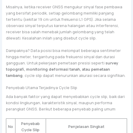
Misalnya, ketika receiver GNSS mengukur sinyal fase pembawa
yang bersifat periodik, setiap gelombang memiliki panjang
tertentu (sekitar 19 cm untuk frekuensi L1 GPS). Jika selama
observasi sinyal terputus karena halangan atau interferensi,
receiver bisa salah menebak jumlah gelombang yang telah
dilewati. Kesalahan inilah yang disebut cycle slip.
Dampaknya? Data posisi bisa melompat beberapa sentimeter
hingga meter, tergantung pada frekuensi sinyal dan durasi
gangguan. Untuk pekerjaan pemetaan presisi seperti
survey
topografi, monitoring deformasi tanah, atau pemetaan
tambang
, cycle slip dapat menurunkan akurasi secara signifikan.
Penyebab Utama Terjadinya Cycle Slip
Ada banyak faktor yang dapat menyebabkan cycle slip, baik dari
kondisi lingkungan, karakteristik sinyal, maupun performa
perangkat GNSS. Berikut beberapa penyebab paling umum:
Penyebab
No
Penjelasan Singkat
Cycle Slip