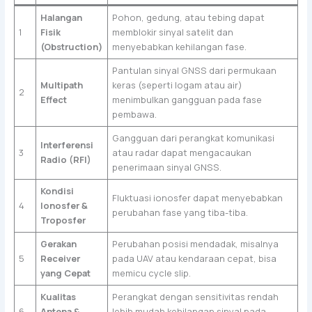
Halangan
Pohon, gedung, atau tebing dapat
1
Fisik
memblokir sinyal satelit dan
(Obstruction)
menyebabkan kehilangan fase.
Pantulan sinyal GNSS dari permukaan
Multipath
keras (seperti logam atau air)
2
Effect
menimbulkan gangguan pada fase
pembawa.
Gangguan dari perangkat komunikasi
Interferensi
3
atau radar dapat mengacaukan
Radio (RFI)
penerimaan sinyal GNSS.
Kondisi
Fluktuasi ionosfer dapat menyebabkan
4
Ionosfer &
perubahan fase yang tiba-tiba.
Troposfer
Gerakan
Perubahan posisi mendadak, misalnya
5
Receiver
pada UAV atau kendaraan cepat, bisa
yang Cepat
memicu cycle slip.
Kualitas
Perangkat dengan sensitivitas rendah
6
Antena &
lebih mudah kehilangan sinyal pada