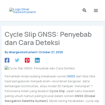
Skip
to
content
Cycle Slip GNSS: Penyebab
dan Cara Deteksi
By
dinargeoinstrument
/
October 27, 2025
Pernahkah Anda sedang melakukan survei
GNSS
dan tiba-tiba
hasil pengukuran menjadi aneh—koordinat bergeser, data
kehilangan kontinuitas, atau model 3D tampak “melompat”?
Fenomena inilah yang disebut
Cycle Slip
, salah satu masalah
paling umum namun paling krusial dalam sistem
GNSS (Global
Navigation Satellite System)
. Meski sering terabaikan, cycle slip