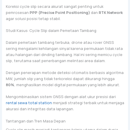
Koreksi cycle slip secara akurat sangat penting untuk
pemrosesan
PPP (Precise Point Positioning)
dan
RTK Network
agar solusi posisi tetap stabil.
Studi Kasus: Cycle Slip dalam Pemetaan Tambang
Dalam pemetaan tambang terbuka, drone atau rover GNSS
sering mengalami kehilangan sinyal karena permukaan tidak rata
atau halangan dari dinding tambang. Hal ini sering memicu cycle
slip, terutama saat penerbangan melintasi area dalam.
Dengan penerapan metode deteksi otomatis berbasis algoritma
MW, jumlah slip yang tidak terkoreksi dapat dikurangi hingga
80%
, menghasilkan model digital permukaan yang lebih akurat.
Mengombinasikan sistem GNSS dengan alat ukur presisi dari
rental sewa total station
menjadi strategi terbaik untuk menjaga
akurasi dan integritas data lapangan.
Tantangan dan Tren Masa Depan
Cycle slip masih menjadi tantangan teknis utama dalam dunia