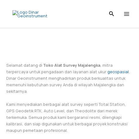
I
L
T
P
F
Skip
n
i
i
i
a
to
s
n
k
n
c
content
t
k
T
t
e
a
e
o
e
b
g
d
k
r
o
r
I
e
o
a
n
s
k
m
t
Selamat datang di
Toko Alat Survey Majalengka
, mitra
terpercaya untuk pengadaan dan layanan alat ukur
geospasial
.
Dinar Geoinstrument menghadirkan produk berkualitas untuk
memenuhi kebutuhan survey Anda di wilayah Majalengka dan
sekitarnya.
Kami menyediakan berbagai alat survey seperti Total Station,
GPS Geodetik RTK, Auto Level, dan Theodolite dari merek
terkemuka. Semua produk kami bergaransi resmi, dilengkapi
kalibrasi, dan siap digunakan untuk berbagai proyek konstruksi
maupun pemetaan profesional.