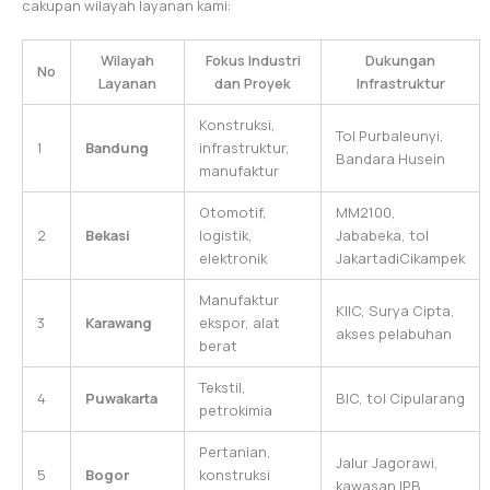
cakupan wilayah layanan kami:
Wilayah
Fokus Industri
Dukungan
No
Layanan
dan Proyek
Infrastruktur
Konstruksi,
Tol Purbaleunyi,
1
Bandung
infrastruktur,
Bandara Husein
manufaktur
Otomotif,
MM2100,
2
Bekasi
logistik,
Jababeka, tol
elektronik
JakartadiCikampek
Manufaktur
KIIC, Surya Cipta,
3
Karawang
ekspor, alat
akses pelabuhan
berat
Tekstil,
4
Puwakarta
BIC, tol Cipularang
petrokimia
Pertanian,
Jalur Jagorawi,
5
Bogor
konstruksi
kawasan IPB