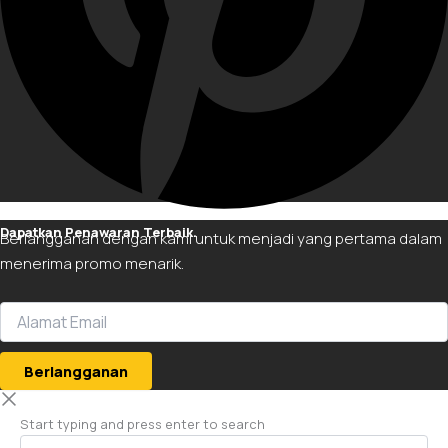
Dapatkan Penawaran Terbaik.
Berlangganan dengan kami untuk menjadi yang pertama dalam
menerima promo menarik.
Berlangganan
Start typing and press enter to search
Search...