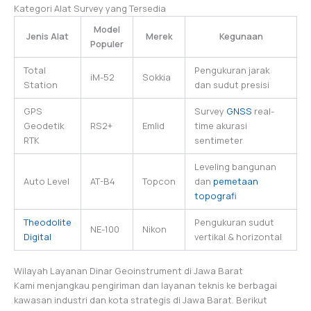
Kategori Alat Survey yang Tersedia
Model
Jenis Alat
Merek
Kegunaan
Populer
Total
Pengukuran jarak
iM-52
Sokkia
Station
dan sudut presisi
GPS
Survey
GNSS
real-
Geodetik
RS2+
Emlid
time akurasi
RTK
sentimeter
Leveling bangunan
Auto Level
AT-B4
Topcon
dan
pemetaan
topografi
Theodolite
Pengukuran sudut
NE-100
Nikon
Digital
vertikal & horizontal
Wilayah Layanan Dinar Geoinstrument di Jawa Barat
Kami menjangkau pengiriman dan layanan teknis ke berbagai
kawasan industri dan kota strategis di Jawa Barat. Berikut