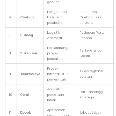
gedung
Pengolahan
Pelabuhan
6
Cirebon
hasil laut,
Cirebon, jalur
pelabuhan
pantura
Logistik,
Patimban Port,
7
Subang
otomotif
Rebana
Pertambangan,
Rel kereta, tol
8
Sukabumi
proyek
Bocimi
jembatan
Proyek
Akses regional
9
Tasikmalaya
infrastruktur
selatan
pemerintah
Agrikultur,
Dataran tinggi
10
Garut
pemetaan
strategis
lahan
Apartemen,
11
Depok
Jabodetabek
gedung tinggi