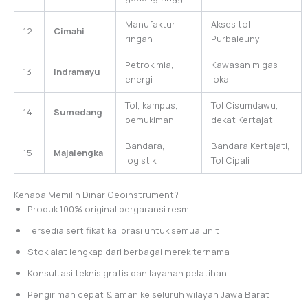
Manufaktur
Akses tol
12
Cimahi
ringan
Purbaleunyi
Petrokimia,
Kawasan migas
13
Indramayu
energi
lokal
Tol, kampus,
Tol Cisumdawu,
14
Sumedang
pemukiman
dekat Kertajati
Bandara,
Bandara Kertajati,
15
Majalengka
logistik
Tol Cipali
Kenapa Memilih Dinar Geoinstrument?
Produk 100% original bergaransi resmi
Tersedia sertifikat kalibrasi untuk semua unit
Stok alat lengkap dari berbagai merek ternama
Konsultasi teknis gratis dan layanan pelatihan
Pengiriman cepat & aman ke seluruh wilayah Jawa Barat