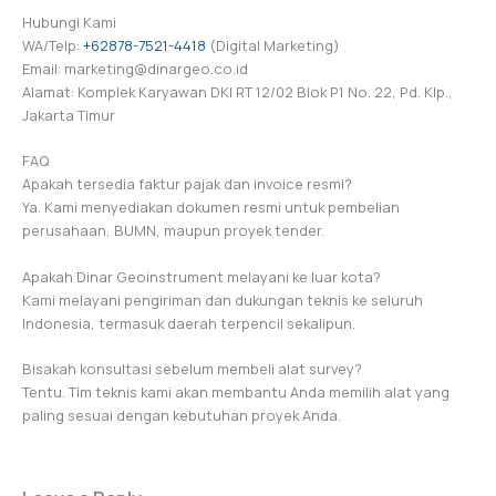
Hubungi Kami
WA/Telp:
+62878-7521-4418
(Digital Marketing)
Email: marketing@dinargeo.co.id
Alamat: Komplek Karyawan DKI RT 12/02 Blok P1 No. 22, Pd. Klp.,
Jakarta Timur
FAQ
Apakah tersedia faktur pajak dan invoice resmi?
Ya. Kami menyediakan dokumen resmi untuk pembelian
perusahaan, BUMN, maupun proyek tender.
Apakah Dinar Geoinstrument melayani ke luar kota?
Kami melayani pengiriman dan dukungan teknis ke seluruh
Indonesia, termasuk daerah terpencil sekalipun.
Bisakah konsultasi sebelum membeli alat survey?
Tentu. Tim teknis kami akan membantu Anda memilih alat yang
paling sesuai dengan kebutuhan proyek Anda.