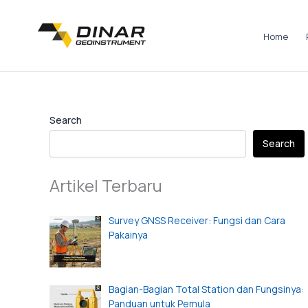
Skip
to
Home
content
Instagram
LinkedIn
TikTok
Pinterest
Facebook
Search
Search
Artikel Terbaru
Survey GNSS Receiver: Fungsi dan Cara
Pakainya
Bagian-Bagian Total Station dan Fungsinya:
Panduan untuk Pemula