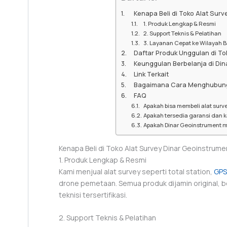
Kenapa Beli di Toko Alat Sur
1. Produk Lengkap & Resmi
2. Support Teknis & Pelatihan
3. Layanan Cepat ke Wilayah
Daftar Produk Unggulan di To
Keunggulan Berbelanja di Di
Link Terkait
Bagaimana Cara Menghubung
FAQ
Apakah bisa membeli alat surv
Apakah tersedia garansi dan ka
Apakah Dinar Geoinstrument m
Kenapa Beli di Toko Alat Survey Dinar Geoinstrume
1. Produk Lengkap & Resmi
Kami menjual alat survey seperti total station,
GPS
drone pemetaan. Semua produk dijamin original, ber
teknisi tersertifikasi.
2. Support Teknis & Pelatihan