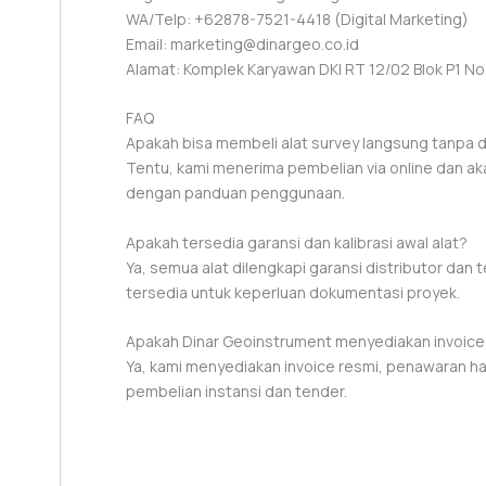
WA/Telp: +62878-7521-4418 (Digital Marketing)
Email: marketing@dinargeo.co.id
Alamat: Komplek Karyawan DKI RT 12/02 Blok P1 No. 
FAQ
Apakah bisa membeli alat survey langsung tanpa 
Tentu, kami menerima pembelian via online dan ak
dengan panduan penggunaan.
Apakah tersedia garansi dan kalibrasi awal alat?
Ya, semua alat dilengkapi garansi distributor dan tel
tersedia untuk keperluan dokumentasi proyek.
Apakah Dinar Geoinstrument menyediakan invoice
Ya, kami menyediakan invoice resmi, penawaran h
pembelian instansi dan tender.