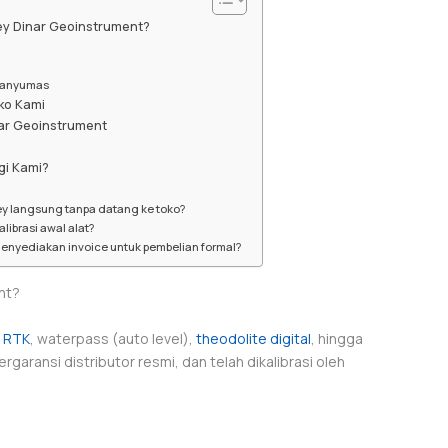
vey Dinar Geoinstrument?
 Banyumas
ko Kami
nar Geoinstrument
i Kami?
ey langsung tanpa datang ke toko?
librasi awal alat?
enyediakan invoice untuk pembelian formal?
nt?
 RTK
, waterpass (auto level),
theodolite digital
, hingga
garansi distributor resmi, dan telah dikalibrasi oleh