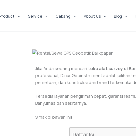
Product
Service
Cabang
About Us
Blog
Jika Anda sedang mencari
toko alat survey di B
profesional, Dinar Geoinstrument adalah pilihan t
pemetaan, dan konstruksi dari brand terkemuka du
Tersedia layanan pengiriman cepat, garansi resmi,
Banyumas dan sekitarnya.
Simak di bawah ini!
Daftar Isi