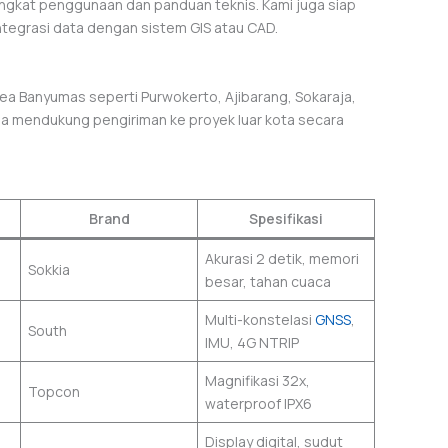
singkat penggunaan dan panduan teknis. Kami juga siap
ntegrasi data dengan sistem GIS atau CAD.
area Banyumas seperti Purwokerto, Ajibarang, Sokaraja,
uga mendukung pengiriman ke proyek luar kota secara
Brand
Spesifikasi
Akurasi 2 detik, memori
Sokkia
besar, tahan cuaca
Multi-konstelasi
GNSS
,
South
IMU, 4G NTRIP
Magnifikasi 32x,
Topcon
waterproof IPX6
Display digital, sudut