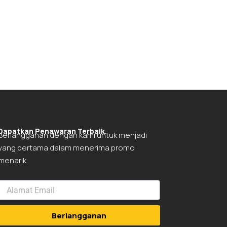
Dapatkan Penawaran Terbaik.
Berlangganan dengan kami untuk menjadi
yang pertama dalam menerima promo
menarik.
Berlangganan