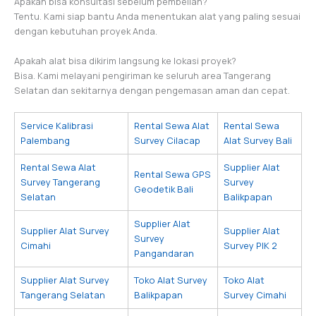
Apakah bisa konsultasi sebelum pembelian?
Tentu. Kami siap bantu Anda menentukan alat yang paling sesuai
dengan kebutuhan proyek Anda.
Apakah alat bisa dikirim langsung ke lokasi proyek?
Bisa. Kami melayani pengiriman ke seluruh area Tangerang
Selatan dan sekitarnya dengan pengemasan aman dan cepat.
Service Kalibrasi
Rental Sewa Alat
Rental Sewa
Palembang
Survey Cilacap
Alat Survey Bali
Rental Sewa Alat
Supplier Alat
Rental Sewa GPS
Survey Tangerang
Survey
Geodetik Bali
Selatan
Balikpapan
Supplier Alat
Supplier Alat Survey
Supplier Alat
Survey
Cimahi
Survey PIK 2
Pangandaran
Supplier Alat Survey
Toko Alat Survey
Toko Alat
Tangerang Selatan
Balikpapan
Survey Cimahi