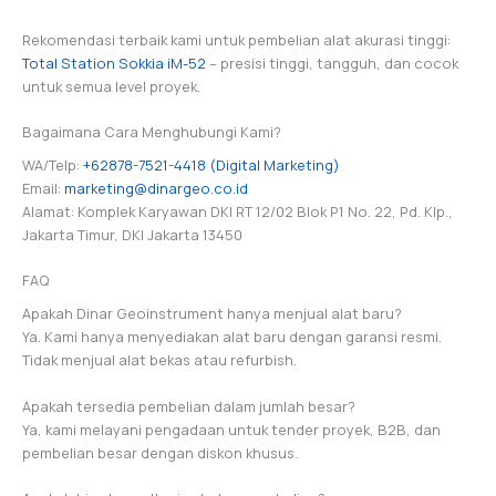
Rekomendasi terbaik kami untuk pembelian alat akurasi tinggi:
Total Station Sokkia iM-52
– presisi tinggi, tangguh, dan cocok
untuk semua level proyek.
Bagaimana Cara Menghubungi Kami?
WA/Telp:
+62878-7521-4418 (Digital Marketing)
Email:
marketing@dinargeo.co.id
Alamat: Komplek Karyawan DKI RT 12/02 Blok P1 No. 22, Pd. Klp.,
Jakarta Timur, DKI Jakarta 13450
FAQ
Apakah Dinar Geoinstrument hanya menjual alat baru?
Ya. Kami hanya menyediakan alat baru dengan garansi resmi.
Tidak menjual alat bekas atau refurbish.
Apakah tersedia pembelian dalam jumlah besar?
Ya, kami melayani pengadaan untuk tender proyek, B2B, dan
pembelian besar dengan diskon khusus.