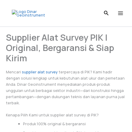
Skip
to
content
Supplier Alat Survey PIK |
Original, Bergaransi & Siap
Kirim
Mencari
supplier alat survey
terpercaya di PIK? Kami hadir
dengan solusi lengkap untuk kebutuhan alat ukur dan pemetaan
Anda. Dinar Geoinstrument menyediakan produk-produk
unggulan untuk berbagai sektor industri—dari konstruksi hingga
pertambangan—dengan dukungan teknis dan layanan purna jual
terbaik.
Kenapa Pilih Kami untuk supplier alat survey di PIK?
Produk 100% original & bergaransi